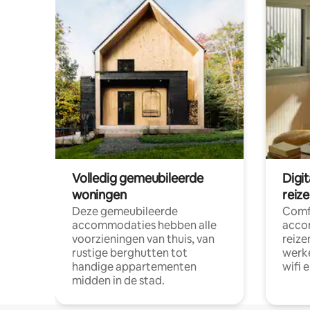
Volledig gemeubileerde
Digi
woningen
reiz
Deze gemeubileerde
Comf
accommodaties hebben alle
acco
voorzieningen van thuis, van
reize
rustige berghutten tot
werke
handige appartementen
wifi 
midden in de stad.