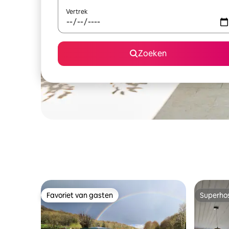
Vertrek
Zoeken
Favoriet van gasten
Superho
Favoriet van gasten
Superho