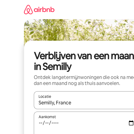
Ga
direct
naar
inhoud
Verblijven van een maa
in Semilly
Ontdek langetermijnwoningen die ook na me
dan een maand nog als thuis aanvoelen.
Locatie
Wanneer er suggesties beschikbaar zijn, maak je 
Aankomst