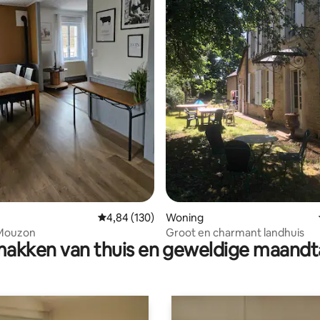
van 4,89 uit 5, 106 recensies
Gemiddelde beoordeling van 4,84 uit 5, 130 r
4,84 (130)
Woning
 Mouzon
Groot en charmant landhuis
akken van thuis en geweldige maandt