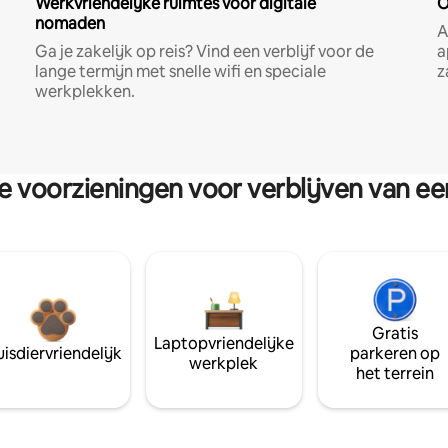
Werkvriendelijke ruimtes voor digitale
O
nomaden
A
Ga je zakelijk op reis? Vind een verblijf voor de
a
lange termijn met snelle wifi en speciale
z
werkplekken.
re voorzieningen voor verblijven van e
Gratis
Laptopvriendelijke
isdiervriendelijk
parkeren op
werkplek
het terrein