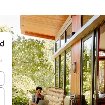
nd
er
een keuze met je de pijltjestoetsen omhoog en omlaag, óf door te tik