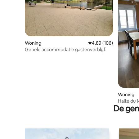
Woning
Gemiddelde beoordeling 
4,89 (106)
Gehele accommodatie gastenverblijf.
Woning
Halte du
De gem