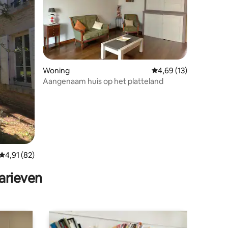
Woning
Gemiddelde beoordelin
4,69 (13)
Aangenaam huis op het platteland
ecensies
Gemiddelde beoordeling van 4,91 uit 5, 82 recensies
4,91 (82)
arieven