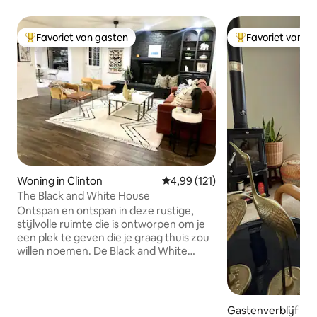
Favoriet van gasten
Favoriet van g
Topfavoriet van gasten
Topfavoriet van 
Woning in Clinton
Gemiddelde beoordeling van 4,99
4,99 (121)
The Black and White House
Ontspan en ontspan in deze rustige,
stijlvolle ruimte die is ontworpen om je
een plek te geven die je graag thuis zou
willen noemen. De Black and White
Bungalow is een modern huis met 3
slaapkamers en 2 badkamers, opnieuw
ontworpen voor een chique sfeer van
vandaag. Gelegen in een veilige, rustige,
Gastenverblijf in 