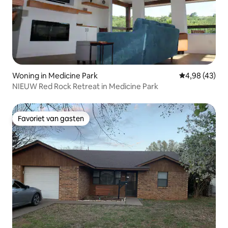
Woning in Medicine Park
Gemiddelde be
4,98 (43)
NIEUW Red Rock Retreat in Medicine Park
Favoriet van gasten
Favoriet van gasten