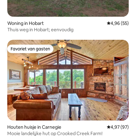
Woning in Hobart
Gemiddelde be
4,96 (55)
Thuis weg in Hobart; eenvoudig
Favoriet van gasten
Favoriet van gasten
Houten huisje in Carnegie
Gemiddelde be
4,97 (97)
Mooie landelijke hut op Crooked Creek Farm!