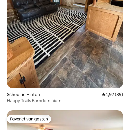
Schuur in Hinton
Gemiddelde be
4,97 (89)
Happy Trails Barndominium
Favoriet van gasten
Favoriet van gasten