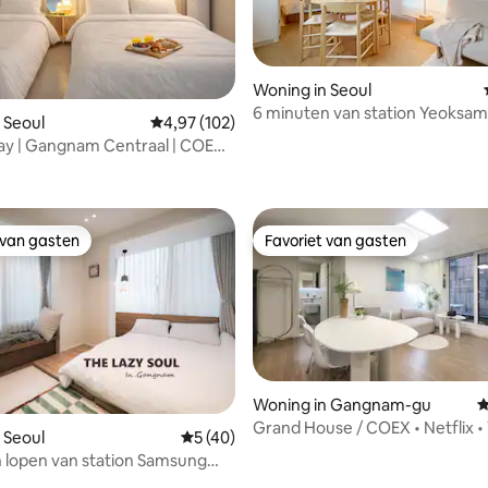
Woning in Seoul
6 minuten van station Yeoksam / 
ling van 5 uit 5, 17 recensies
 Seoul
Gemiddelde beoordeling van 4,97 uit 5, 102 r
4,97 (102)
station Gangnam / Coex / zieke
ay | Gangnam Centraal | COEX ·
sportcomplex / GS Art Center 
ld
charmante accommodatie
 van gasten
Favoriet van gasten
 van gasten
Favoriet van gasten
Woning in Gangnam-gu
G
Grand House / COEX • Netflix 
ling van 5 uit 5, 14 recensies
 Seoul
Gemiddelde beoordeling van 5 uit 5, 40 
5 (40)
 lopen van station Samsung
otelgevoel#lift op de 3e