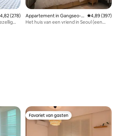
emiddelde beoordeling van 4,82 uit 5, 278 recensies
4,82 (278)
Appartement in Gangseo-g
Gemiddelde beoordeling
4,89 (397)
u
ezellig
Het huis van een vriend in Seoul (een
vriendenshuis in Seoul.)
ecensies
Favoriet van gasten
Favoriet van gasten