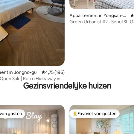
Appartement in Yongsan-g
G
u
Green Urbanist #2 - Seoul St. G
huis 3pax
van 4,86 uit 5, 207 recensies
ent in Jongno-gu
Gemiddelde beoordeling van 4,75 uit 5, 196 r
4,75 (196)
Open Sale] Retro Hideaway in
Gezinsvriendelijke huizen
 van gasten
Favoriet van gasten
 van gasten
Topfavoriet van gasten