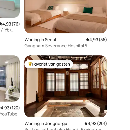
Gemiddelde beoordeling van 4,93 uit 5, 76 recensies
4,93 (76)
lift /
ecensies
nhuis /
Woning in Seoul
Gemiddelde beoordelin
4,93 (56)
/
Gangnam Severance Hospital 5
minuten/Gangnam/COEX/Jamsil/KSPO/Lotte
Tower/50 inch tv/hotel
beddengoed/gratis koffie
Favoriet van gasten
Topfavoriet van gasten
emiddelde beoordeling van 4,93 uit 5, 120 recensies
4,93 (120)
• YouTube
recensies
Woning in Jongno-gu
Gemiddelde beoordeling
4,93 (201)
Rustige authentieke Hanok, 5 minuten