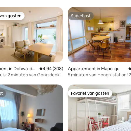
 van gasten
Superhost
 van gasten
Superhost
van 4,98 uit 5, 183 recensies
ent in Dohwa-do
Gemiddelde beoordeling van 4,94 uit 5, 308 r
4,94 (308)
Appartement in Mapo-gu
G
-gu
is: 2 minuten van Gong deok
5 minuten van Hongik station! 
kamers.
st
Favoriet van gasten
st
Favoriet van gasten