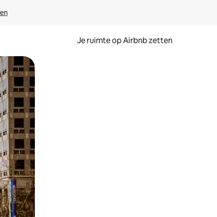
ven
Je ruimte op Airbnb zetten
ken of swipen.