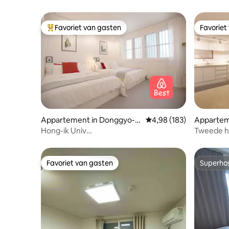
Favoriet van gasten
Favoriet
Topfavoriet van gasten
Favoriet
Appartement in Donggyo-d
Gemiddelde beoordeling 
4,98 (183)
Appartem
ong, Mapo-gu
ng, Mapo
Hong-ik Univ
Tweede hu
station_uitgang6_3mits_JDHaus_1F
stn.
Favoriet van gasten
Superho
Favoriet van gasten
Superho