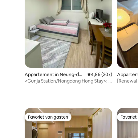
Appartement in Neung-don
Gemiddelde beoordeling 
4,86 (207)
Appartem
g, Gwangjin-gu
<Gunja Station/Nongdong Hong Stay>: 3
[Renewal 
minuten lopen van Gunja Station /
서촌
schone accommodatie / gratis parkeren
Favoriet van gasten
Favoriet
Favoriet van gasten
Favoriet