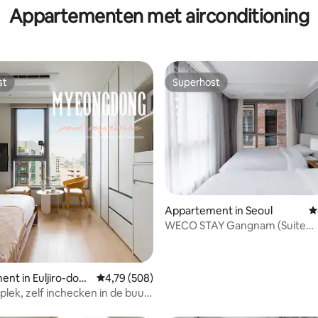
ng#COEX#station
Appartementen met airconditioning
Lotte Tower#station
g Rodeo#hart van Seoul
st
Superhost
st
Superhost
Appartement in Seoul
G
WECO STAY Gangnam (Suite
vierpersoons B)
van 4,83 uit 5, 345 recensies
nt in Euljiro-don
Gemiddelde beoordeling van 4,79 uit 5, 508 r
4,79 (508)
u
plek, zelf inchecken in de buurt
etro