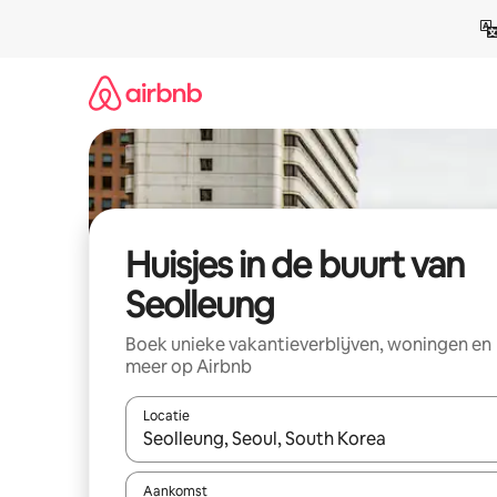
Ga
direct
naar
inhoud
Huisjes in de buurt van
Seolleung
Boek unieke vakantieverblijven, woningen en
meer op Airbnb
Locatie
Wanneer er suggesties beschikbaar zijn, maak je 
Aankomst