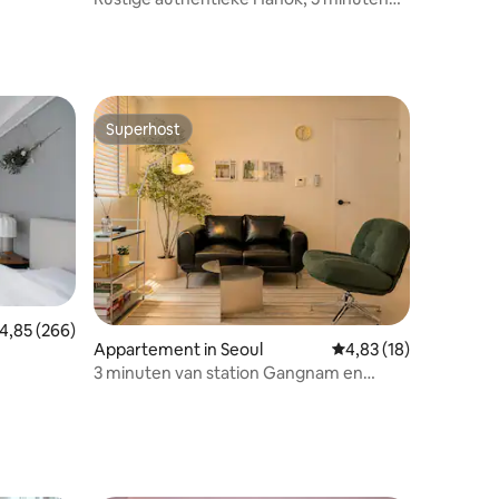
naar station Anguk
Superhost
Superhost
emiddelde beoordeling van 4,85 uit 5, 266 recensies
4,85 (266)
Appartement in Seoul
Gemiddelde beoordelin
4,83 (18)
3 minuten van station Gangnam en
station Seolleung, geschikt voor 6
personen, plastische chirurgie,
ecensies
Severance Hospital, COEX, BTS, Jamsil,
Seongsu, #MrMansion