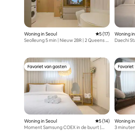
Woning in Seoul
Gemiddelde beoorde
5 (17)
Woning in
Seolleung 5 min | Nieuw 2BR | 2 Queens |
Daechi St
Rooftop+Fitnessruimte
Lotte Wor
Favoriet van gasten
Favoriet
Favoriet van gasten
Favoriet
Woning in Seoul
Gemiddelde beoorde
5 (14)
Woning in
Moment Samsung COEX in de buurt |
3 minuten
Gangnam · Lotte World
Jungang#h