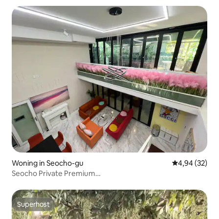
Woning in Seocho-gu
Gemiddelde be
4,94 (32)
Seocho Private Premium
330m²#Mulmung#Bulmung#Poolvilla#Barbecue
Blooming #POOL#Bos
Superhost
Superhost