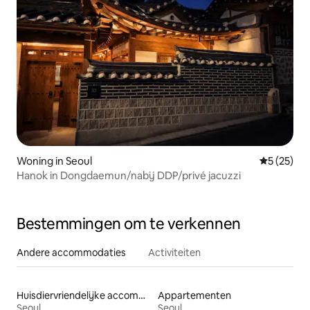
Woning in Seoul
Gemiddelde
5 (25)
Hanok in Dongdaemun/nabij DDP/privé jacuzzi
Bestemmingen om te verkennen
Andere accommodaties
Activiteiten
Huisdiervriendelijke accommodaties
Appartementen
Seoul
Seoul