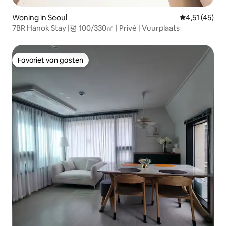
Woning in Seoul
Gemiddelde be
4,51 (45)
7BR Hanok Stay |평 100/330㎡ | Privé | Vuurplaats
Favoriet van gasten
Favoriet van gasten