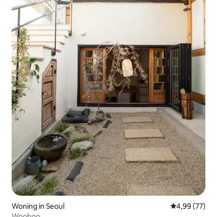
Woning in Seoul
Gemiddelde be
4,99 (77)
Woohoo