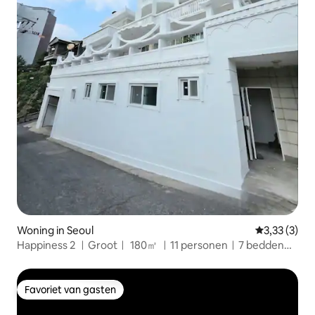
Woning in Seoul
Gemiddelde b
3,33 (3)
Happiness 2 ㅣGrootㅣ 180㎡ ㅣ11 personenㅣ7 beddenㅣ
3 kamersㅣ2 badkamers
Favoriet van gasten
Favoriet van gasten