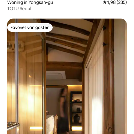
Woning in Yongsan-gu
Gemiddelde beo
4,98 (235)
TOTU Seoul
Favoriet van gasten
Favoriet van gasten