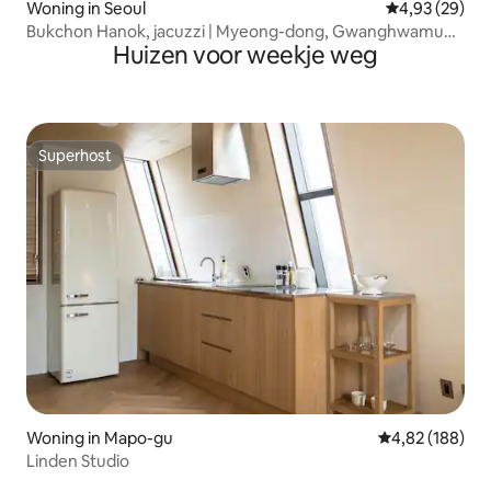
Woning in Seoul
Gemiddelde be
4,93 (29)
Bukchon Hanok, jacuzzi | Myeong-dong, Gwanghwamun,
Huizen voor weekje weg
Hanbok-wijk Gyeongbokgung, centrum van Seoul
Superhost
Superhost
Woning in Mapo-gu
Gemiddelde beo
4,82 (188)
Linden Studio