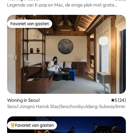
Legende van K-pop en Mac, de enige plek met gratis
ophaalservice en camper, 3 verdiepingen, uitzicht op de
bergen, Gyeongbokgung-paleis, huis van architect
Favoriet van gasten
Favoriet van gasten
Woning in Seoul
Gemiddelde
5 (24)
Seoul Jongno Hanok Stay|Seochonbyuldang-Subway5min
Favoriet van gasten
Topfavoriet van gasten