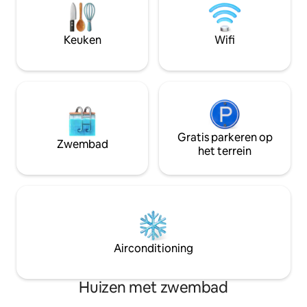
schoonheid van een traditionele hanok
de sterren kijkt! Je kunt toeristische
combineert met moderne
bezienswaardighe
voorzieningen. (Binnentoilet, badkamer)
Gyeongbok-palei
Keuken
Wifi
Deze ruime accommodatie van
Ikseon-dong en Eul
50 pyeong (165 m²) bestaat uit een
☺️ [Prijsinformatie] ✅ Dit is het tarief
hoofdgebouw, een bijgebouw, een
voor 2 personen. ✅
prachtig aangelegde binnenplaats en
persoon: 50.000 
een eigen jacuzzi, waardoor het perfect
personen mogelijk) [🛏️ Slaapkamer
is voor een romantisch uitje met een
Standaardkamer] 
geliefde, een familievakantie of een
standaardreserver
bijzondere verjaardag met goede
Gratis parkeren op
wordt 1 kamer verstrekt. [🛏️
Zwembad
vrienden. De uitstekende
2 - extra kamer] ✅
het terrein
bereikbaarheid, aangezien de
een reservering v
accommodatie in het hart van Seoul ligt,
personen. ✅ Als u
is eveneens een groot pluspunt. Het ligt
reserveert, maar 2
vlak bij Bukchon Hanok Village, het paleis
gebruiken, vraag 
Gyeongbokgung, Samcheong-dong en
aan. (50.000 KRW)
Insa-dong, dus je kunt het culturele
bezoekers zijn dan
erfgoed van het centrum van Seoul
gereserveerde pe
Airconditioning
verkennen en na het sightseeën de
zonder restitutie uitc
vermoeidheid verlichten in de jacuzzi en
inchecken / laat uitche
genieten van een kop warme thee in
KRW per uur (maxi
Huizen met zwembad
een rustige hanok.😊