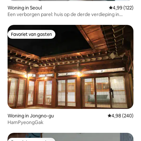
Woning in Seoul
Gemiddelde beo
4,99 (122)
Een verborgen parel: huis op de derde verdieping in
Yeonnam-dong – een bijzondere ruimte qua architectuur
en design
Favoriet van gasten
Favoriet van gasten
Woning in Jongno-gu
Gemiddelde beo
4,98 (240)
HamPyeongGak