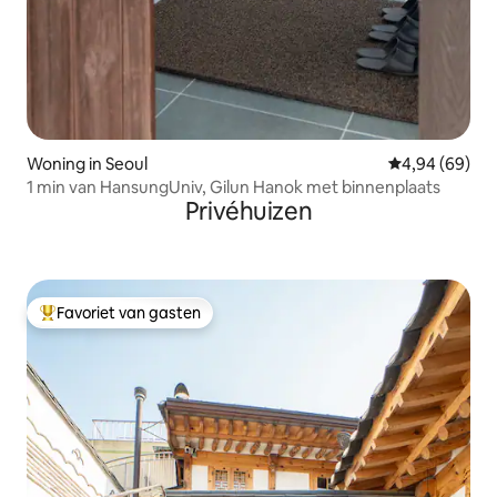
Woning in Seoul
Gemiddelde be
4,94 (69)
1 min van HansungUniv, Gilun Hanok met binnenplaats
Privéhuizen
Favoriet van gasten
Topfavoriet van gasten