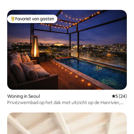
Favoriet van gasten
Topfavoriet van gasten
Woning in Seoul
Gemiddelde
5 (24)
Privézwembad op het dak met uitzicht op de Hanrivier,
Hongdae