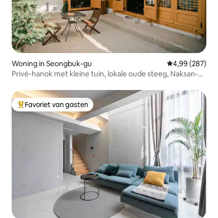
Woning in Seongbuk-gu
Gemiddelde beo
4,99 (287)
Privé-hanok met kleine tuin, lokale oude steeg, Naksan-
park [SpaceMODA]
Favoriet van gasten
Topfavoriet van gasten