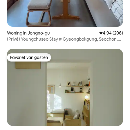
Woning in Jongno-gu
Gemiddelde beo
4,94 (206)
(Privé) Youngchuseo Stay # Gyeongbokgung, Seochon,
Gwanghwamun
Favoriet van gasten
Favoriet van gasten