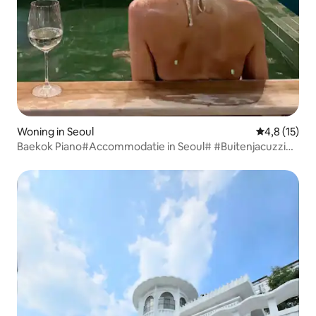
Woning in Seoul
Gemiddelde b
4,8 (15)
Baekok Piano#Accommodatie in Seoul# #Buitenjacuzzi#
#Balinese sfeer# #Vrijstaande villa# #110 m²# #Hanok#