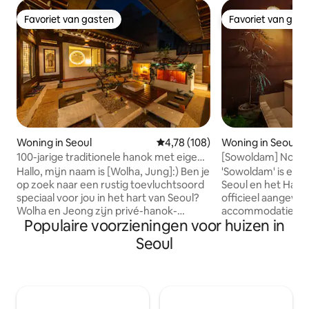
Favoriet van gasten
Favoriet van gas
Favoriet van gasten
Favoriet van gas
Woning in Seoul
Gemiddelde beoordeling van 4,78
4,78 (108)
Woning in Seoul
100-jarige traditionele hanok met eigen
[Sowoldam] Noorde
ingang#Dongdaemun#Myeong-
Geniet van een pri
Hallo, mijn naam is [Wolha, Jung]:) Ben je
'Sowoldam' is ee
dong#Jongno#Gyeongbokgung#2 indoor toiletten#Gratis ja
privéaccommodati
op zoek naar een rustig toevluchtsoord
Seoul en het Hano
wolha.jeong
speciaal voor jou in het hart van Seoul?
officieel aangew
Wolha en Jeong zijn privé-hanok-
accommodatie en 
Populaire voorzieningen voor huizen in
accommodaties voor één team per dag.
Koreanen als buit
Het is een bijzondere accommodatie
gebruikt☺️ In het hinookibad (een bad
Seoul
met een rustige sfeer, gelegen midden
van jeneverbesho
in Jongno, Seoul. Wolha Jeong-eun, wat
terwijl u uitkijkt 
'genieten van genegenheid onder het
Geniet van een ba
maanlicht' betekent, is een privé-
en een moment van
hanokaccommodatie die de serene
overdag naar de z