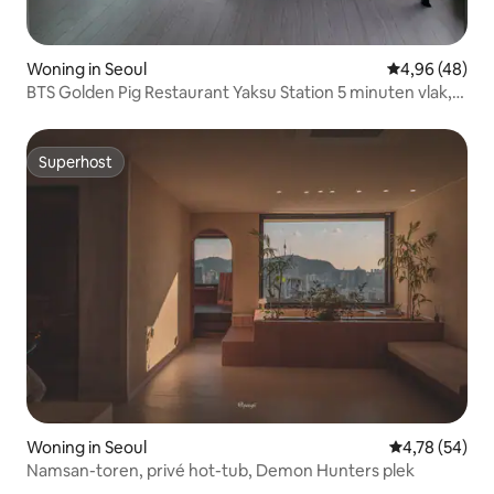
Woning in Seoul
Gemiddelde be
4,96 (48)
BTS Golden Pig Restaurant Yaksu Station 5 minuten vlak,
Myeong-dong, Rooftop, Mezzanine, BBQ, Gratis bagage-
opslag, Maximaal 10 personen, 3 badkamers, Zwembad
Superhost
Superhost
Woning in Seoul
Gemiddelde be
4,78 (54)
Namsan-toren, privé hot-tub, Demon Hunters plek