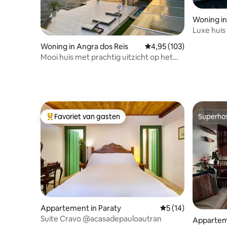
Woning in
Luxe huis
Woning in Angra dos Reis
Gemiddelde beoordeling 
4,95 (103)
Mooi huis met prachtig uitzicht op het
eiland Gipoía
Favoriet van gasten
Superho
Topfavoriet van gasten
Superho
Appartement in Paraty
Gemiddelde beoorde
5 (14)
Suite Cravo @acasadepauloautran
Appartem