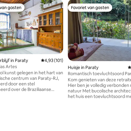
 van gasten
Favoriet van gasten
 van gasten
Favoriet van gasten
blijf in Paraty
Gemiddelde beoordeling van 4,93 uit 5, 101 r
4,93 (101)
 van 4,97 uit 5, 125 recensies
as Artes
Huisje in Paraty
G
ol kunst gelegen in het hart van
Romantisch toevluchtsoord Par
rische centrum van Paraty-RJ,
de rivier met terras en open ha
Kom genieten van deze retraite
eerd door een stel
Hier ben je volledig verbonden
eerd over de Braziliaanse
natuur Met bucolische architec
n onze kunst. De residentie,
het huis een toevluchtsoord me
or een stel, is gelegen op de
op de Taquari-rivier, met kalm 
rdieping van een historisch
kristalhelder water Slapen en 
, aan de hoofdstraat en het
worden met het geluid van het
 De villa is onlangs
luisteren naar de vogels zingen,
rd door het stel zelf, met het
gewoon genieten van de schoo
unt van respect voor hun
het Bocaina-gebergte, in onze 