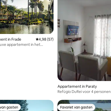
ent in Frade
Gemiddelde beoordeling van 4,98 uit 5, 57 r
4,98 (57)
 luxe appartement in het
van 4,95 uit 5, 146 recensies
omplex
Appartement in Paraty
Refúgio DuRei voor 4 personen
geweldige locatie!
 van gasten
Favoriet van gasten
 van gasten
Favoriet van gasten