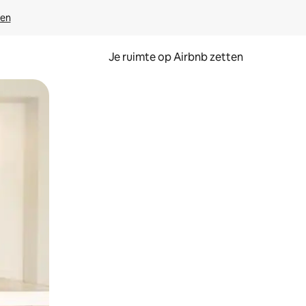
ven
Je ruimte op Airbnb zetten
ken of swipen.