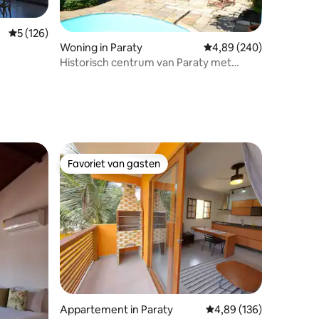
ecensies
Gemiddelde beoordeling van 5 uit 5, 126 recensies
5 (126)
Woning in Paraty
Gemiddelde beoordeling
4,89 (240)
Historisch centrum van Paraty met
zwembad
Favoriet van gasten
Favoriet van gasten
recensies
Appartement in Paraty
Gemiddelde beoordeling
4,89 (136)