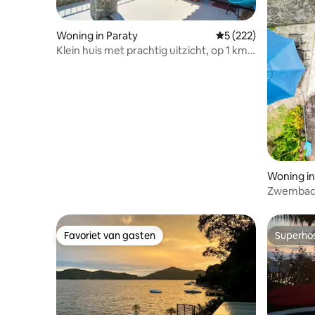
Woning in Paraty
Gemiddelde beoordeli
5 (222)
Klein huis met prachtig uitzicht, op 1 km
van het centrum!
Woning in
Zwembad e
casaspar
Favoriet van gasten
Superho
Favoriet van gasten
Superho