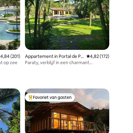
ecensies
emiddelde beoordeling van 4,84 uit 5, 201 recensies
4,84 (201)
Appartement in Portal de Pa
Gemiddelde beoordeling
4,82 (172)
raty
ht op zee
Paraty, verblijf in een charmant
appartement
Favoriet van gasten
Topfavoriet van gasten