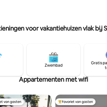
enis, de onvolkomenheden van
ontspannen in de hangmat, is
ouderlijke handgemaakte
UNIEK Perfect voor koppels di
ie, geassocieerd met een
zijn naar veel rust en stilte, en
s en comfortabel leven.
persoonlijke hulp van de verhu
ieningen voor vakantiehuizen vlak bij 
Gratis p
Zwembad
t
Appartementen met wifi
iet van gasten
Favoriet van gasten
iet van gasten
Topfavoriet van gasten