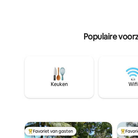
geschied
en een volledig uitgeruste keuken. Er is
een voor
een extra bed dat kan worden gebruikt
construct
voor een derde persoon tegen een extra
eigentijd
vergoeding per nacht
Populaire voorz
Keuken
Wifi
Favoriet van gasten
Favor
Topfavoriet van gasten
Topfavor