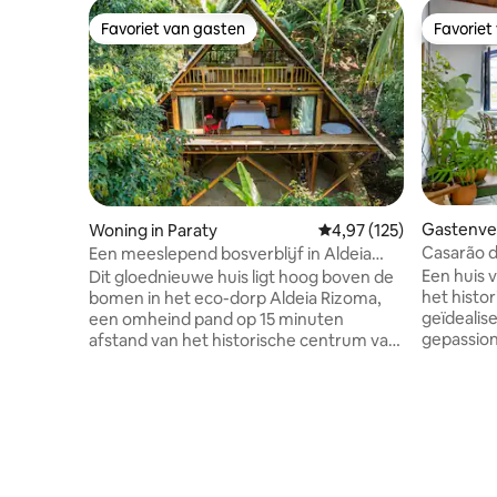
Favoriet van gasten
Favoriet
Favoriet van gasten
Favoriet
Gastenver
Woning in Paraty
Gemiddelde beoordeling
4,97 (125)
Casarão d
Een meeslepend bosverblijf in Aldeia
Rizoma
Een huis v
Dit gloednieuwe huis ligt hoog boven de
het histo
bomen in het eco-dorp Aldeia Rizoma,
geïdealis
een omheind pand op 15 minuten
gepassion
afstand van het historische centrum van
cultuur e
de stad. De accommodatie biedt een
perfect vo
jungle fitnessruimte, sauna (betaald als
eerste ve
extra), privépaden en toegang tot 5
herenhuis
privéwatervallen. De studio met één
stadsblok.
slaapkamer heeft een kingsize bed hoog
gerenovee
gebouwd, zodat je het bos kunt
uitgangsp
bekijken. Het biedt een eigen hot tube