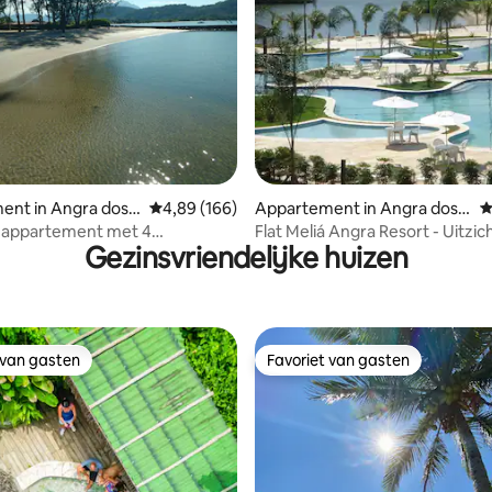
 van 4,94 uit 5, 53 recensies
ent in Angra dos
Gemiddelde beoordeling van 4,89 uit 5, 166 r
4,89 (166)
Appartement in Angra dos R
G
eis
 appartement met 4
Flat Meliá Angra Resort - Uitzic
Gezinsvriendelijke huizen
rs en uitzicht op zee
 van gasten
Favoriet van gasten
 van gasten
Favoriet van gasten