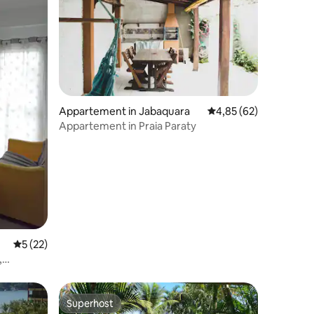
ecensies
Appartement in Jabaquara
Gemiddelde beoordelin
4,85 (62)
Appartement in Praia Paraty
Gemiddelde beoordeling van 5 uit 5, 22 recensies
5 (22)
,
Superhost
Superhost