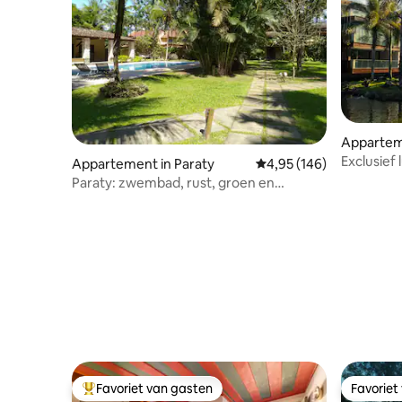
Appartem
Exclusief
Appartement in Paraty
Gemiddelde beoordeling 
4,95 (146)
Fasano-c
Paraty: zwembad, rust, groen en
veiligheid!
Favoriet van gasten
Favoriet
Topfavoriet van gasten
Favoriet