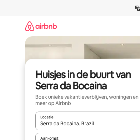
Ga
direct
naar
inhoud
Huisjes in de buurt van
Serra da Bocaina
Boek unieke vakantieverblijven, woningen en
meer op Airbnb
Locatie
Wanneer er suggesties beschikbaar zijn, maak je 
Aankomst