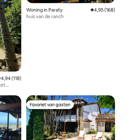
Woning in Paraty
Gemiddelde beoordeling
4,95 (168)
huis van de ranch
ecensies
emiddelde beoordeling van 4,94 uit 5, 118 recensies
4,94 (118)
met
an Paraty
Favoriet van gasten
Favoriet van gasten