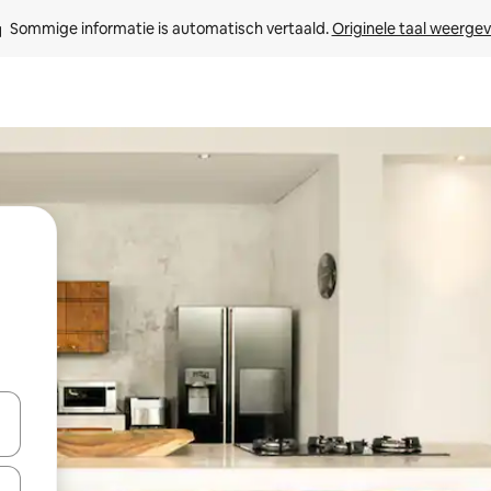
Sommige informatie is automatisch vertaald. 
Originele taal weerge
een keuze met je de pijltjestoetsen omhoog en omlaag, óf door te tik