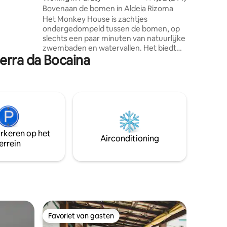
 gewoon
Bovenaan de bomen in Aldeia Rizoma
e op zoek
Het Monkey House is zachtjes
 met
ondergedompeld tussen de bomen, op
urders
slechts een paar minuten van natuurlijke
zwembaden en watervallen. Het biedt
Serra da Bocaina
veilige, comfortabele en volledig
uitgeruste binnenruimtes, snel internet
en een open dakterras dat is ontworpen
als een lounge-observatorium met
uitzicht op de omliggende uitbundige
natuur. Het huis maakt deel uit van het
Aldeia Rizoma-retraitecentrum, met
toegang tot een sauna, massagegebied,
arkeren op het
klimrek, natuurpaden,
Airconditioning
errein
agrobosbouwgebieden, gastronomie en
natuurlijk bronwater.
Favoriet van gasten
Favoriet van gasten