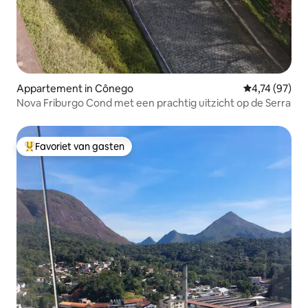
Appartement in Cônego
Gemiddelde be
4,74 (97)
Nova Friburgo Cond met een prachtig uitzicht op de Serra
Favoriet van gasten
Topfavoriet van gasten