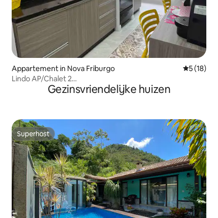
Appartement in Nova Friburgo
Gemiddelde
5 (18)
Lindo AP/Chalet 2
Gezinsvriendelijke huizen
Slaapkamers/WIFI/Pincin/Sauna/Quadra
Superhost
Superhost