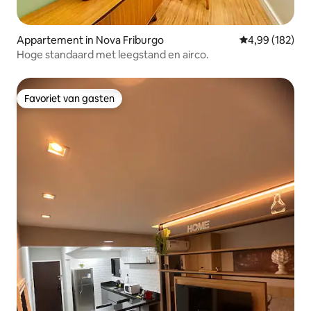
Appartement in Nova Friburgo
Gemiddelde beo
4,99 (182)
Hoge standaard met leegstand en airco.
Favoriet van gasten
Favoriet van gasten