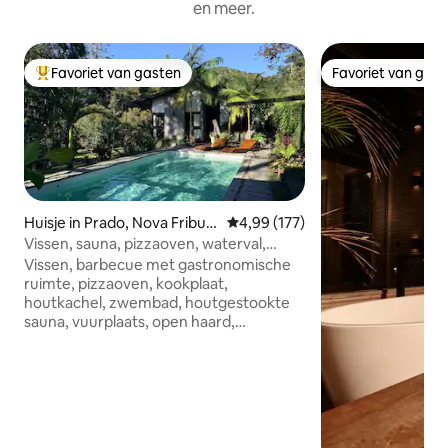
en meer.
Favoriet van gasten
Favoriet van gas
Topfavoriet van gasten
Favoriet van gas
Huisje in Prado, Nova Fribur
Gemiddelde beoordeling van 4,99
4,99 (177)
go
Vissen, sauna, pizzaoven, waterval,
volleybal, voetbal
Vissen, barbecue met gastronomische
ruimte, pizzaoven, kookplaat,
houtkachel, zwembad, houtgestookte
sauna, vuurplaats, open haard,
zwembad, tafelvoetbal, pingpong, klein
veld, watersproeier, hangmat, volleybal
🌟 Huisdieren toegestaan, tegen
betaling (knaagdieren in een kooi)
Kleding d cama🌟 Airfry+alle
keukengerei 7 km van het centrum,