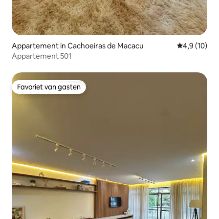
Appartement in Cachoeiras de Macacu
Gemiddelde b
4,9 (10)
Appartement 501
Favoriet van gasten
Favoriet van gasten