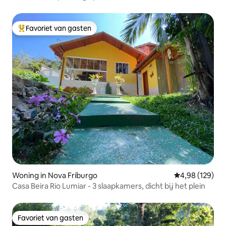
Favoriet van gasten
Topfavoriet van gasten
Woning in Nova Friburgo
Gemiddelde beo
4,98 (129)
Casa Beira Rio Lumiar - 3 slaapkamers, dicht bij het plein
Favoriet van gasten
Favoriet van gasten