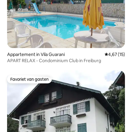
Appartement in Vila Guarani
Gemiddelde be
4,67 (15)
APART RELAX - Condominium Club in Freiburg
Favoriet van gasten
Favoriet van gasten