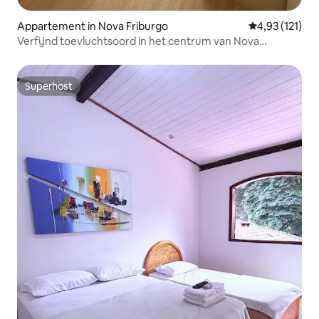
Appartement in Nova Friburgo
Gemiddelde beo
4,93 (121)
Verfijnd toevluchtsoord in het centrum van Nova
Friburgo
Superhost
Superhost