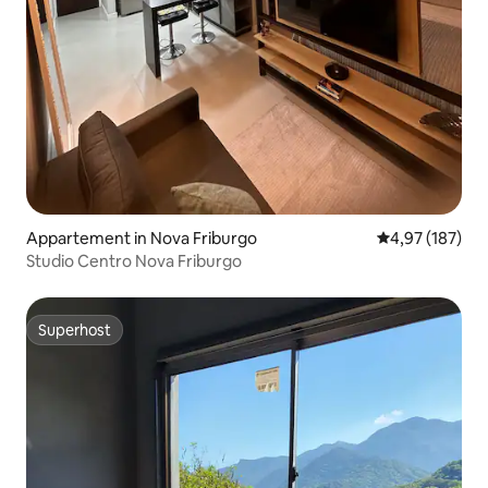
Appartement in Nova Friburgo
Gemiddelde beo
4,97 (187)
Studio Centro Nova Friburgo
Superhost
Superhost