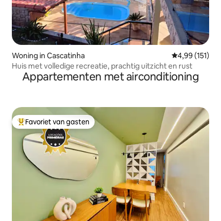
Woning in Cascatinha
Gemiddelde beo
4,99 (151)
Huis met volledige recreatie, prachtig uitzicht en rust
Appartementen met airconditioning
Favoriet van gasten
Topfavoriet van gasten