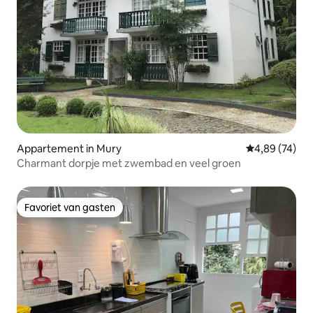
Appartement in Mury
Gemiddelde be
4,89 (74)
Charmant dorpje met zwembad en veel groen
Favoriet van gasten
Favoriet van gasten