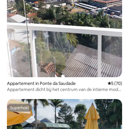
Appartement in Ponte da Saudade
Gemiddelde
5 (70)
Appartement dicht bij het centrum van de intieme mode
in een gesloten condominium
Superhost
Superhost