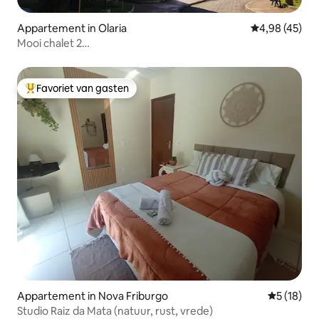
Appartement in Olaria
Gemiddelde be
4,98 (45)
Mooi chalet 2
slaapkamers/wifi/zwembad/speeltuin/parkeerplaats
Favoriet van gasten
Topfavoriet van gasten
Appartement in Nova Friburgo
Gemiddelde
5 (18)
Studio Raiz da Mata (natuur, rust, vrede)