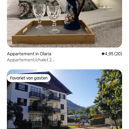
Appartement in Olaria
Gemiddelde be
4,95 (20)
Appartement/chalet 2
slaapkamers/haard/zwembad/barbecue/sauna
Favoriet van gasten
Favoriet van gasten