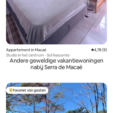
Appartement in Macaé
Gemiddelde b
4,78 (9)
Studio in het centrum - Sol Nascente
Andere geweldige vakantiewoningen
nabij Serra de Macaé
Favoriet van gasten
Topfavoriet van gasten