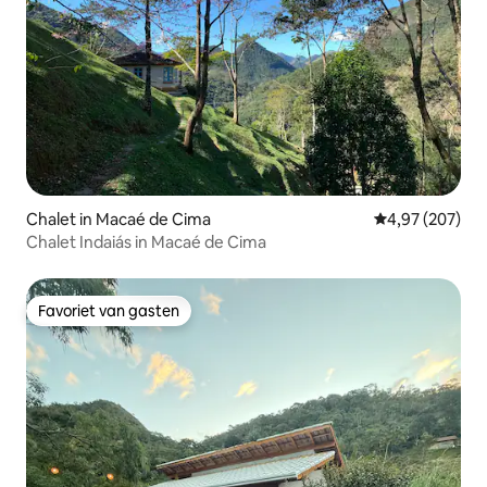
Chalet in Macaé de Cima
Gemiddelde beo
4,97 (207)
Chalet Indaiás in Macaé de Cima
Favoriet van gasten
Favoriet van gasten