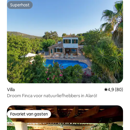
Superhost
Superhost
Villa
Gemiddelde b
4,9 (80)
Droom Finca voor natuurliefhebbers in Alaró!
Favoriet van gasten
Favoriet van gasten