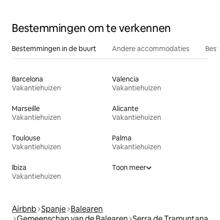
Bestemmingen om te verkennen
Bestemmingen in de buurt
Andere accommodaties
Best
Barcelona
Valencia
Vakantiehuizen
Vakantiehuizen
Marseille
Alicante
Vakantiehuizen
Vakantiehuizen
Toulouse
Palma
Vakantiehuizen
Vakantiehuizen
Ibiza
Toon meer
Vakantiehuizen
Airbnb
Spanje
Balearen
Gemeenschap van de Balearen
Serra de Tramuntana