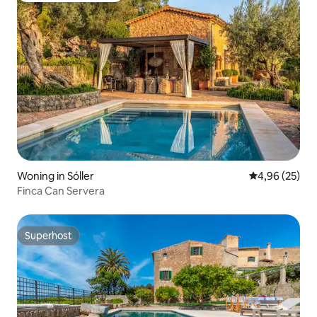
Woning in Sóller
Gemiddelde be
4,96 (25)
Finca Can Servera
Superhost
Superhost