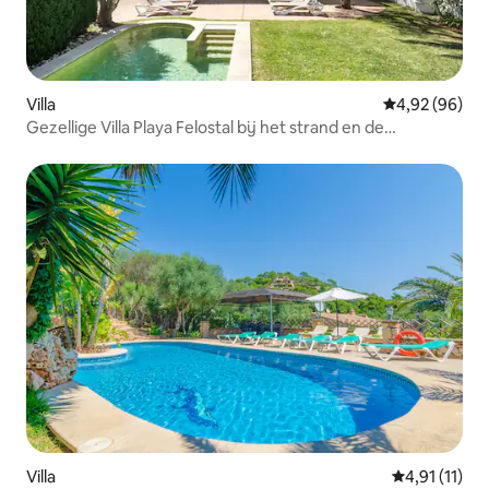
Villa
Gemiddelde be
4,92 (96)
Gezellige Villa Playa Felostal bij het strand en de
luchthaven
Villa
Gemiddelde b
4,91 (11)