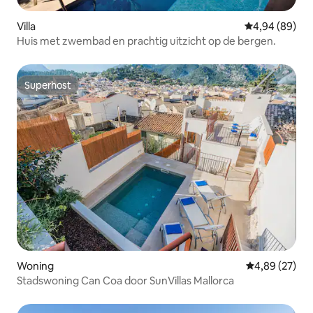
Villa
Gemiddelde be
4,94 (89)
Huis met zwembad en prachtig uitzicht op de bergen.
Superhost
Superhost
Woning
Gemiddelde be
4,89 (27)
Stadswoning Can Coa door SunVillas Mallorca