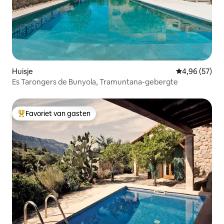
Huisje
Gemiddelde be
4,96 (57)
Es Tarongers de Bunyola, Tramuntana-gebergte
Favoriet van gasten
Topfavoriet van gasten