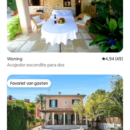
Woning
Gemiddelde be
4,94 (49)
Acojedor escondite para dos
Favoriet van gasten
Favoriet van gasten