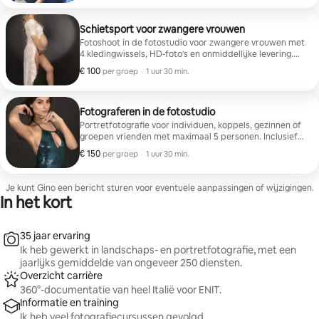
Schietsport voor zwangere vrouwen
Fotoshoot in de fotostudio voor zwangere vrouwen met
4 kledingwissels, HD-foto's en onmiddellijke levering.
Mogelijke aanwezigheid van de echtgenoot, partner of
€ 100
€ 100 per groep
,
per groep
·
1 uur 30 min.
kinderen.
Fotograferen in de fotostudio
Portretfotografie voor individuen, koppels, gezinnen of
groepen vrienden met maximaal 5 personen. Inclusief 4
kledingwissels, HD-foto's met onmiddellijke levering.
€ 150
€ 150 per groep
,
per groep
·
1 uur 30 min.
Je kunt Gino een bericht sturen voor eventuele aanpassingen of wijzigingen.
In het kort
35 jaar ervaring
Ik heb gewerkt in landschaps- en portretfotografie, met een
jaarlijks gemiddelde van ongeveer 250 diensten.
Overzicht carrière
360°-documentatie van heel Italië voor ENIT.
Informatie en training
Ik heb veel fotografiecursussen gevolgd.