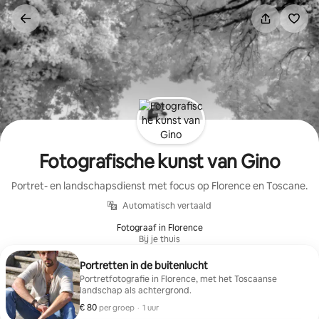
Ga
direct
naar
inhoud
Fotografische kunst van Gino
Portret- en landschapsdienst met focus op Florence en Toscane.
Automatisch vertaald
Fotograaf in Florence
Bij je thuis
Portretten in de buitenlucht
Portretfotografie in Florence, met het Toscaanse
landschap als achtergrond.
€ 80
€ 80 per groep
,
per groep
·
1 uur