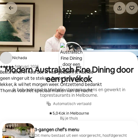
Ga
direct
naar
inhoud
Nichada
·
februari 2026
Modern Australisch Fine Dining door
,
Beste diner in huis dat ik heb gedaan. Ik hoefde
een privékok
geen vinger uit te steken. Beste 3-gangen, zo
lekker, ik wil het morgen weer. Ontzettend bedankt
Ik heb getraind in Michelin-sterrenkeukens en gewerkt in
Thomas voor het speciaal maken van de nacht
toprestaurants in Melbourne.
Automatisch vertaald
5,0
·
Kok in Melbourne
,
Bij je thuis
3-gangen chef's menu
Dit menu bestaat uit een voorgerecht, hoofdgerecht