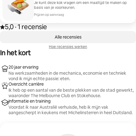
Je kunt deze kok vragen om een maaltijd te maken op
basis van je voorkeuren.
Prijzen op aanvraag
5,0
·
1 recensie
Beoordeeld met 5,0 van 5 sterren op basis van 1 recensie
,
0 van 0 items weergegeven
Alle recensies
Hoe recensies werken
In het kort
20 jaar ervaring
Na werkzaamheden in de mechanica, economie en techniek
vond ik mijn echte passie: eten.
Overzicht carrière
Ik heb op een aantal van de beste plekken van de stad gewerkt,
waaronder The Melbourne Club en Stokehouse.
Informatie en training
Voordat ik naar Australië verhuisde, heb ik mijn vak
aangescherpt in keukens met Michelinsterren in heel Duitsland.