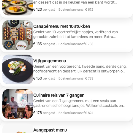
en dessert dat in de keuken van een klant wordt
bereid. Welkomstcocktails, wijncombinaties en hapjes
€ 120
€ 120 per gast
per gast
·
Boeken kan vanaf € 672
bij aankomst zijn beschikbaar als upgrades.
Boeken kan vanaf € 672
Canapémenu met 10 stukken
Geniet van 10 voortreffelijke hapjes, variërend van
gerookte zalmblini tot lamsvlees en meer. Extra
drankpakketten en welkomstcocktails kunnen geregeld
€ 135
€ 135 per gast
per gast
·
Boeken kan vanaf € 733
worden.
Boeken kan vanaf € 733
Vijfgangenmenu
Geniet van een voorgerecht, tweede gang, derde gang,
hoofdgerecht en dessert. Elk gerecht is ontworpen om
een vleugje luxe te bieden in een ontspannen, privé-
€ 150
€ 150 per gast
per gast
·
Boeken kan vanaf € 733
omgeving. Verschillende upgrades zoals
Boeken kan vanaf € 733
welkomstcocktails en wijncombinaties zijn op verzoek
beschikbaar.
Culinaire reis van 7 gangen
Geniet van een 7-gangenmenu met een scala aan
gastronomische hoogstandjes. Welkomstcocktails en
wijncombinaties kunnen worden toegevoegd.
€ 178
€ 178 per gast
per gast
·
Boeken kan vanaf € 824
Boeken kan vanaf € 824
Aangepast menu