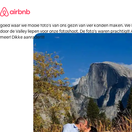
Ga
Stephanie
direct
New Orleans, Louisiana
naar
·
2 weken geleden
,
Ik kan niet genoeg zeggen over onze geweldige ervaring met Joelle! 
inhoud
goed waar we mooie foto's van ons gezin van vier konden maken. We 
door de Valley liepen voor onze fotoshoot. De foto's waren prachtig!!! Alles waar we op hoopten en
meer! Dikke aanrader!!!!