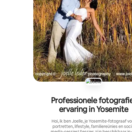
Professionele fotografi
ervaring in Yosemite
Hoi, ik ben Joelle, je Yosemite-fotograaf vo
portretten, lifestyle, familiereünies en soci
media-sessies! Sessies zijn beschikbaar in