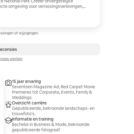
rk Creëer onvergetelijke
fecte omgeving voor verrassingsverlovingen,
 Je sessie vindt plaats in de
ie) met iconische achtergronden zoals de
lf Dome, Chapel en een schilderachtig uitzicht
ie voor maximaal 4 gasten Leg je verhaal
ssingen of wijzigingen.
st adembenemende plekken ter wereld.
 recensie
recensies
nsies werken
15 jaar ervaring
Seventeen Magazine Ad, Red Carpet Movie
Premieres tot Corporate, Events, Family &
Weddings.
Overzicht carrière
Gepubliceerde, bekroonde landschaps- en
trouwfoto's.
Informatie en training
Bachelor in Business & Mode, bekroonde
gepubliceerde fotograaf.