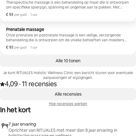
Therapeutische massage is een behandeling op maat die is ontworpen
AANVRAAG. Ons team zal persoonlijk contact met je opnemen om de
om specifieke spierpijn, spanning en ongemak aan te pakken. Met
beschikbaarheid te bevestigen en je reservering af te ronden.
behulp van een combinatie van technieken werken onze bekwame
€ 93
€ 93 per gast
,
per gast
·
1 uur
therapeuten om stress te verlichten, de bloedsomloop te verbeteren,
de mobiliteit te herstellen en het algehele welzijn te bevorderen. Ideaal
voor chronische pijn, houdingsproblemen of herstel van letsel.
Prenatale massage
***AFSPRAKEN zijn ALLEEN OP AANVRAAG. Ons team zal persoonlijk
Onze prenatale en postnatale massage is een veilige, verzorgende
contact met je opnemen om de beschikbaarheid te bevestigen en je
behandeling die is ontworpen om de unieke behoeften van moeders
reservering af te ronden.
voor en na de bevalling te ondersteunen. Tijdens de zwangerschap
€ 93
€ 93 per gast
,
per gast
·
1 uur
helpen zachte technieken om rugpijn te verlichten, zwelling te
verminderen, de bloedsomloop te verbeteren en algemene
ontspanning te bevorderen. Postnataal helpt massage bij spierherstel,
Alle 10 tonen
verlicht het spanning en ondersteunt het emotioneel welzijn.
***AFSPRAKEN zijn ALLEEN OP AANVRAAG. Ons team zal persoonlijk
Je kunt RITUALES Holistic Wellness Clinic een bericht sturen voor eventuele
contact met je opnemen om de beschikbaarheid te bevestigen en je
aanpassingen of wijzigingen.
reservering af te ronden.
4,09
·
11 recensies
4,09 van 5 sterren op basis van 11 recensies
,
0 van 0 items weergegeven
Alle recensies
Hoe recensies werken
In het kort
7 jaar ervaring
Oprichter van RITUALES met meer dan 8 jaar ervaring in
holistische massage en wellness