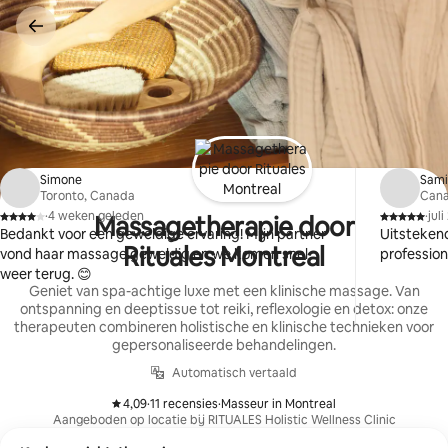
Ga
direct
naar
inhoud
Simone
Sami
Toronto, Canada
Can
·
4 weken geleden
·
jul
Massagetherapie door
,
,
Bedankt voor een geweldige ervaring! Mijn partner
Uitstekend
Rituales Montreal
vond haar massage geweldig en we komen snel
profession
weer terug. 😊
Geniet van spa-achtige luxe met een klinische massage. Van
ontspanning en deeptissue tot reiki, reflexologie en detox: onze
therapeuten combineren holistische en klinische technieken voor
gepersonaliseerde behandelingen.
Automatisch vertaald
4,09
·
11 recensies
·
Masseur in Montreal
,
,
Aangeboden op locatie bij RITUALES Holistic Wellness Clinic