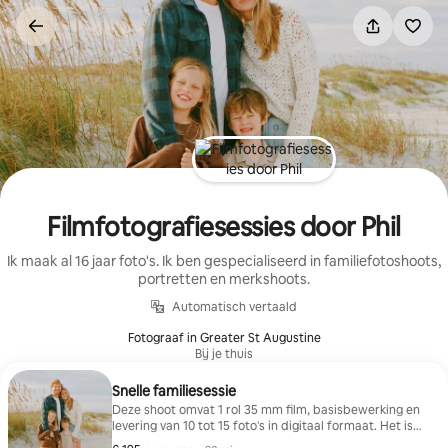
Ga
direct
naar
inhoud
Filmfotografiesessies door Phil
Ik maak al 16 jaar foto's. Ik ben gespecialiseerd in familiefotoshoots,
portretten en merkshoots.
Automatisch vertaald
Fotograaf in Greater St Augustine
Bij je thuis
Snelle familiesessie
Deze shoot omvat 1 rol 35 mm film, basisbewerking en
levering van 10 tot 15 foto's in digitaal formaat. Het is
ideaal voor reizigers die op zoek zijn naar een