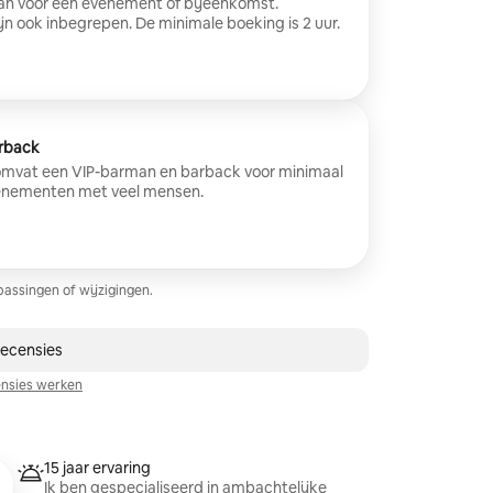
an voor een evenement of bijeenkomst.
n ook inbegrepen. De minimale boeking is 2 uur.
arback
 omvat een VIP-barman en barback voor minimaal
venementen met veel mensen.
assingen of wijzigingen.
recensies
nsies werken
15 jaar ervaring
Ik ben gespecialiseerd in ambachtelijke