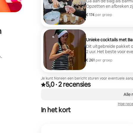
Ga aan de slag als barm
Opzetten en afbreken zij
€ 174
€ 174 per groep
per groep
n
Unieke cocktails met B
Dit uitgebreide pakket
2 uur. Het beste voor e
P-
€ 261
€ 261 per groep
per groep
Je kunt Noreen een bericht sturen voor eventuele aanp
5,0
·
2 recensies
5,0 van 5 sterren op basis van 2 recensies
,
0 van 0 items weergegeven
Alle 
Hoe rece
In het kort