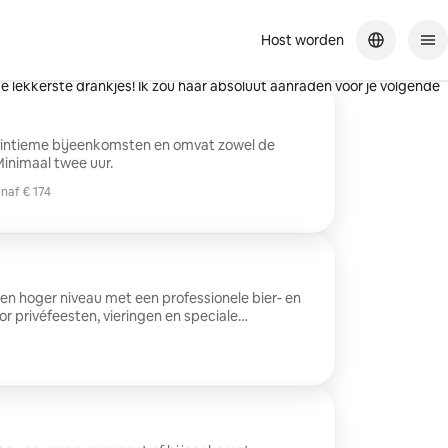
Host worden
itstekende service voor een redelijke prijs! Ze was vriendelijk en
e lekkerste drankjes! Ik zou haar absoluut aanraden voor je volgende
or intieme bijeenkomsten en omvat zowel de
inimaal twee uur.
naf € 174
naf € 174
een hoger niveau met een professionele bier- en
r privéfeesten, vieringen en speciale
 bedient gasten, houdt het drankstation
ele, gastvrije ervaring te creëren. Gasten
e wijn, het ijs, de mixers, de bekers en de
oor verjaardagen, diners, borrels en
service is exclusief de aankoop of levering van