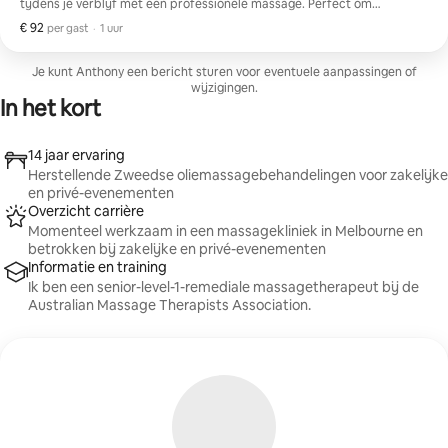
tijdens je verblijf met een professionele massage. Perfect om
reismoeheid te verlichten, spierspanning te verminderen en je te
€ 92
€ 92 per gast
,
per gast
·
1 uur
helpen ontspannen en je verfrist te voelen. Geniet van een rustgevende
behandeling in het comfort van je accommodatie. ‍♂️✨
Je kunt Anthony een bericht sturen voor eventuele aanpassingen of
wijzigingen.
In het kort
14 jaar ervaring
Herstellende Zweedse oliemassagebehandelingen voor zakelijke
en privé-evenementen
Overzicht carrière
Momenteel werkzaam in een massagekliniek in Melbourne en
betrokken bij zakelijke en privé-evenementen
Informatie en training
Ik ben een senior-level-1-remediale massagetherapeut bij de
Australian Massage Therapists Association.