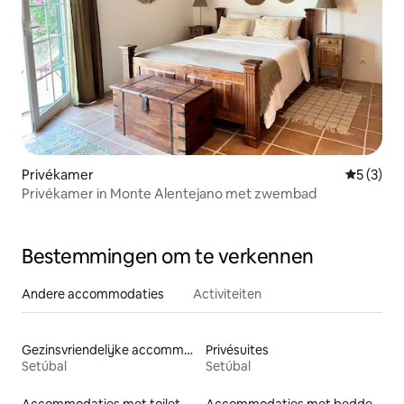
Privékamer
Gemiddeld
5 (3)
Privékamer in Monte Alentejano met zwembad
Bestemmingen om te verkennen
Andere accommodaties
Activiteiten
Gezinsvriendelijke accommodaties
Privésuites
Setúbal
Setúbal
Accommodaties met toilet op toegankelijke hoogte
Accommodaties met bedden op toegankelijke hoogte