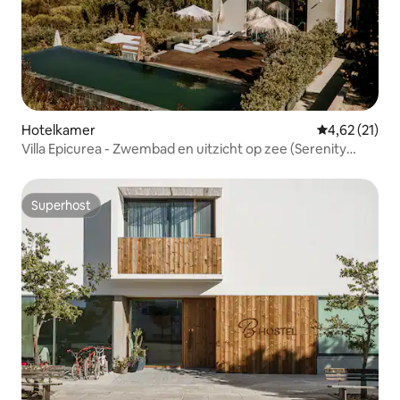
Hotelkamer
Gemiddelde be
4,62 (21)
Villa Epicurea - Zwembad en uitzicht op zee (Serenity
Suite)
Superhost
Superhost