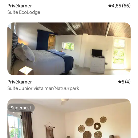
Privékamer
Gemiddelde be
4,85 (66)
Suite EcoLodge
Privékamer
Gemiddeld
5 (4)
Suite Junior vista mar/Natuurpark
Superhost
Superhost