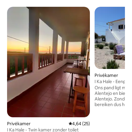
Privékamer
I Ka Hale - Eenpe
toilet
Ons pand ligt midd
Alentejo en biedt 
Alentejo. Zonder a
bereiken dus het i
vervoermiddel me
vervoermiddel me
voorbereid te zijn
Privékamer
Gemiddelde beoordeling van 4,6
4,64 (25)
hebt om je verblij
I Ka Hale - Twin kamer zonder toilet