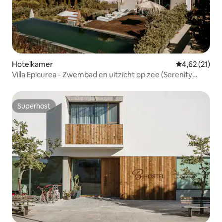
Hotelkamer
Gemiddelde be
4,62 (21)
Villa Epicurea - Zwembad en uitzicht op zee (Serenity
Suite)
Superhost
Superhost