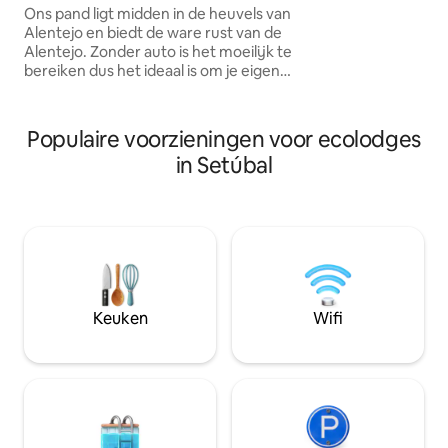
uiteindelijke toe
Ons pand ligt midden in de heuvels van
700 meter) is wat 
Alentejo en biedt de ware rust van de
eind zie je dat het
Alentejo. Zonder auto is het moeilijk te
Prachtige zonson
bereiken dus het ideaal is om je eigen
zonsopgang zijn i
vervoermiddel mee te nemen je eigen
contacten kosten 
vervoermiddel mee te nemen of
mobiele netwerk.
voorbereid te zijn met alles wat je nodig
Populaire voorzieningen voor ecolodges
hebt om je verblijf te maken. De
in Setúbal
uiteindelijke toegangsweg (ongeveer
700 meter) is wat hobbelig, maar aan het
eind zie je dat het de moeite waard is!
Prachtige zonsondergangen en
zonsopgang zijn in acht te nemen. Onze
contacten kosten voor het nationale
mobiele netwerk.
Keuken
Wifi