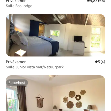
Privékamer
Gemiddelde be
4,85 (66)
Suite EcoLodge
Privékamer
Gemiddeld
5 (4)
Suite Junior vista mar/Natuurpark
Superhost
Superhost