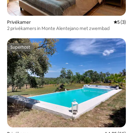
Privékamer
Gemiddeld
5 (3)
2 privékamers in Monte Alentejano met zwembad
Superhost
Superhost