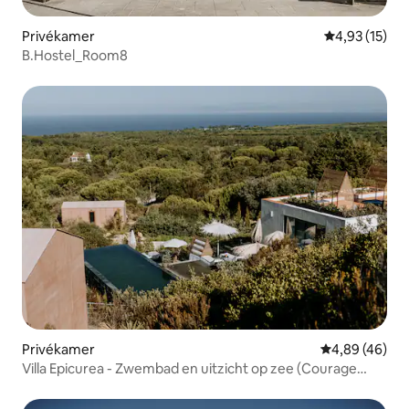
Privékamer
Gemiddelde be
4,93 (15)
B.Hostel_Room8
Privékamer
Gemiddelde be
4,89 (46)
Villa Epicurea - Zwembad en uitzicht op zee (Courage
Suite)