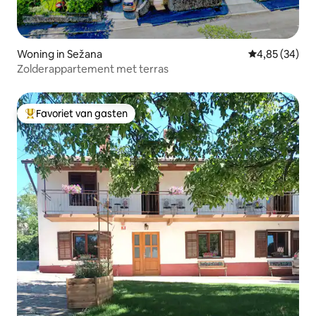
Woning in Sežana
Gemiddelde be
4,85 (34)
Zolderappartement met terras
Favoriet van gasten
Topfavoriet van gasten