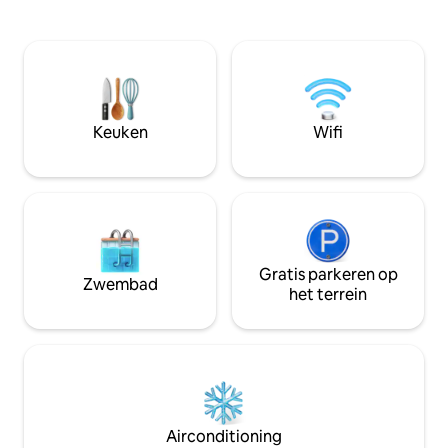
van de natuur, ge
een bad op de bovenste verdieping op
wandelingen tusse
een zolder met open ruimte bevinden.
het terrein, verk
Gratis parkeren, wifi-dekking,
wijngaarden en ko
airconditioning, ventilator, autonome
moderne, volledig
ingang en toegang tot de tuin.
is ingericht voor 
ontspanning. Perf
Keuken
Wifi
je de perfecte bal
privacy, natuur en
Gratis parkeren op
Zwembad
het terrein
Airconditioning