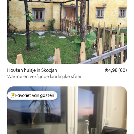
Houten huisje in Škocjan
Gemiddelde be
4,98 (60)
Warme en verfijnde landelijke sfeer
Favoriet van gasten
Topfavoriet van gasten