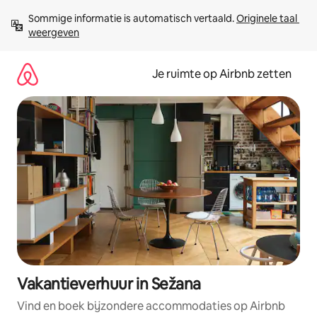
Ga
Sommige informatie is automatisch vertaald. 
Originele taal 
direct
weergeven
naar
inhoud
Je ruimte op Airbnb zetten
Vakantieverhuur in Sežana
Vind en boek bijzondere accommodaties op Airbnb