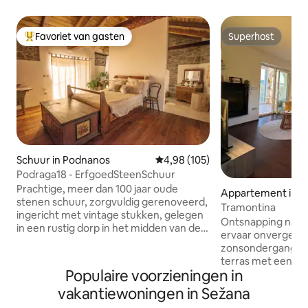
Favoriet van gasten
Superhost
Topfavoriet van gasten
Superhost
Schuur in Podnanos
Gemiddelde beoordeling van 4,98
4,98 (105)
Podraga18 - ErfgoedSteenSchuur
Prachtige, meer dan 100 jaar oude
Appartement in Šk
stenen schuur, zorgvuldig gerenoveerd,
Tramontina
ingericht met vintage stukken, gelegen
Ontsnapping naar Tra
in een rustig dorp in het midden van de
ervaar onvergetel
aankomende Sloveense wijnstreek. De
zonsondergangen 
volledig ingerichte keuken met alle
terras met een 
voorzieningen en eettafel bevindt zich
Populaire voorzieningen in
panoramisch uitzi
bij de ingang, terwijl het slaapgedeelte
Adriatische kust 
vakantiewoningen in Sežana
(een queensize bed en een slaapbank
groene heuvels. W
voor 2 personen en een badkamer met