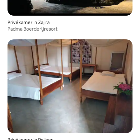
Privékamer in Zajira
Padma Boerderijresort
Privékamer in Rajiher