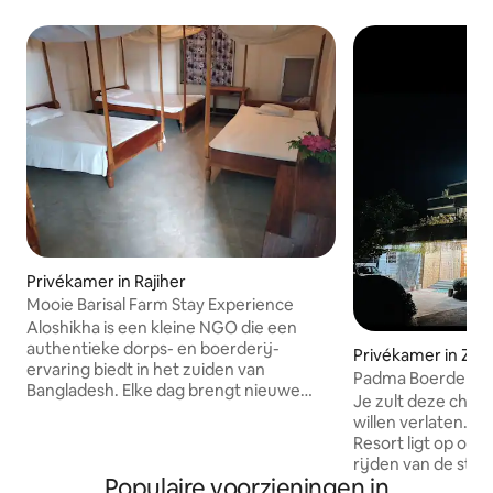
Privékamer in Rajiher
Mooie Barisal Farm Stay Experience
Aloshikha is een kleine NGO die een
authentieke dorps- en boerderij-
Privékamer in Zaji
ervaring biedt in het zuiden van
Padma Boerderijr
Bangladesh. Elke dag brengt nieuwe
Je zult deze charm
ervaringen met lokale gerechten en
willen verlaten. Padma Farmhouse
gewoonten en uw maaltijden zijn
Resort ligt op on
biologisch en lokaal geteeld. Bezoekers
rijden van de stad
worden aangemoedigd om deel te
Populaire voorzieningen in
Padma-brug en de 