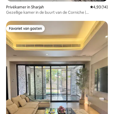
Privékamer in Sharjah
Gemiddelde be
4,93 (14)
Gezellige kamer in de buurt van de Corniche |
Gezinswoning
Favoriet van gasten
Favoriet van gasten