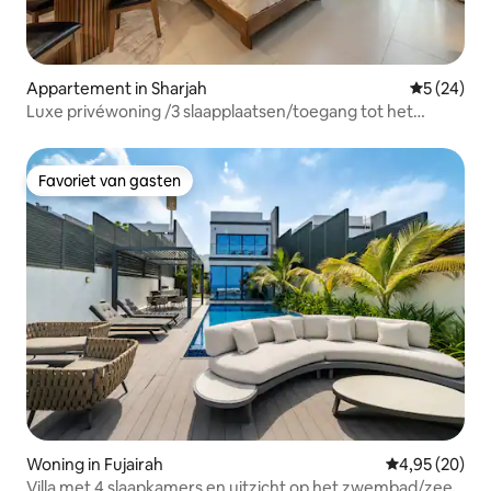
Appartement in Sharjah
Gemiddelde
5 (24)
Luxe privéwoning /3 slaapplaatsen/toegang tot het
zwembad
Favoriet van gasten
Favoriet van gasten
Woning in Fujairah
Gemiddelde be
4,95 (20)
Villa met 4 slaapkamers en uitzicht op het zwembad/zee