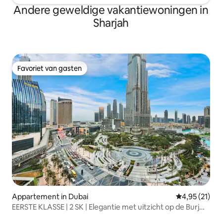
Andere geweldige vakantiewoningen in
Sharjah
Favoriet van gasten
Favoriet van gasten
Appartement in Dubai
Gemiddelde be
4,95 (21)
EERSTE KLASSE | 2 SK | Elegantie met uitzicht op de Burj
Khalifa