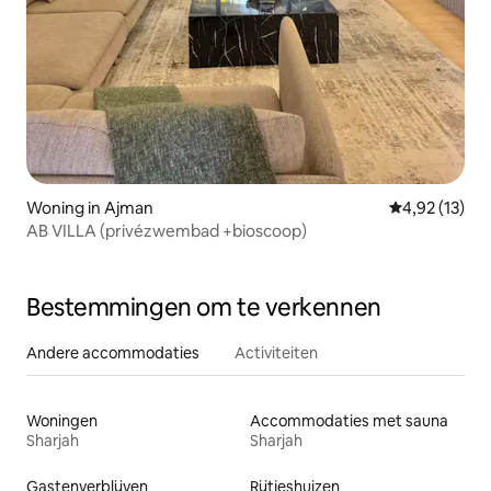
Woning in Ajman
Gemiddelde be
4,92 (13)
AB VILLA (privézwembad +bioscoop)
Bestemmingen om te verkennen
Andere accommodaties
Activiteiten
Woningen
Accommodaties met sauna
Sharjah
Sharjah
Gastenverblijven
Rijtjeshuizen