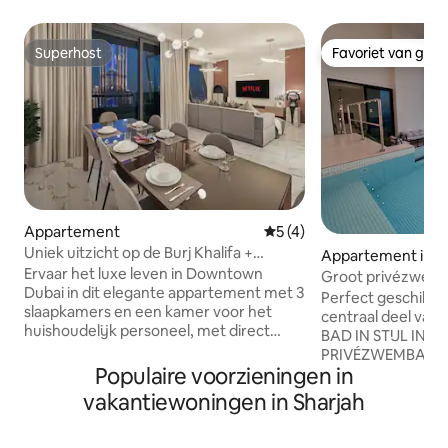
Superhost
Favoriet van gas
Superhost
Favoriet van gas
Appartement
Gemiddelde beoordeling van
5 (4)
Uniek uitzicht op de Burj Khalifa +
Appartement in D
fontein | Vista Luxe
Ervaar het luxe leven in Downtown
Groot privézwemb
Dubai in dit elegante appartement met 3
personen, uitzicht
Perfect geschikt 
slaapkamers en een kamer voor het
zonsondergang
centraal deel van D
huishoudelijk personeel, met direct
BAD IN STIJL IN D
uitzicht op de Burj Khalifa en een
PRIVÉZWEMBAD T
privébalkon met uitzicht op de skyline.
Populaire voorzieningen in
ZONSONDERGANG KIJKT. Ver
Dit verblijf wordt beheerd door Crown
prachtige appart
vakantiewoningen in Sharjah
Vacation en combineert het comfort
trakteer je dierba
van thuis met faciliteiten in hotelstijl,
ze niet zullen vergeten Perf
ideaal voor gezinnen en groepen.