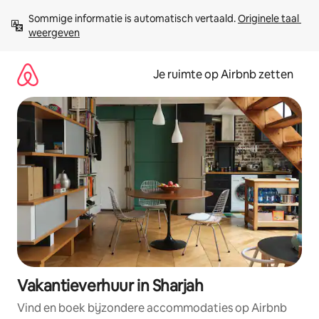
Ga
Sommige informatie is automatisch vertaald. 
Originele taal 
direct
weergeven
naar
inhoud
Je ruimte op Airbnb zetten
Vakantieverhuur in Sharjah
Vind en boek bijzondere accommodaties op Airbnb