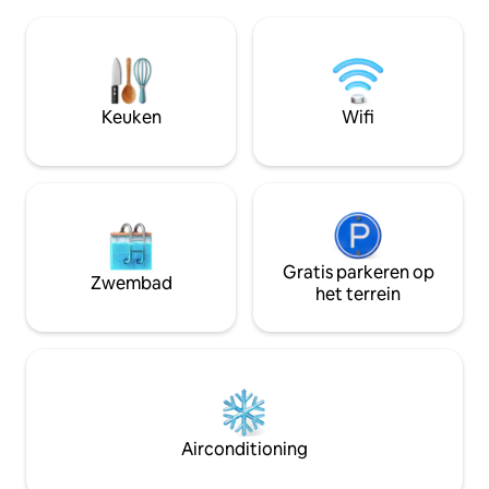
soloreizigers, nom
Geniet van hoogwaardig beddengoed,
gezinnen of kleine
snelle wifi en een toplocatie op een
6 gasten. Slechts 
steenworp afstand van de Dubai Mall en
centrum, dicht bij
de Dubai Opera. Gasten hebben ook
bezienswaardigh
toegang tot een gedeeld zwembad, een
supermarkt op de be
Keuken
Wifi
fitnessruimte en 24/7 beveiliging.
geweldige herinner
Geschikt voor maximaal 6 personen.
gezinsvriendelijk
Gratis parkeren op
Zwembad
het terrein
Airconditioning