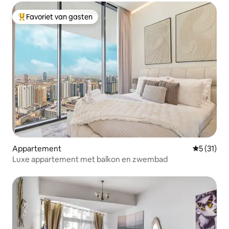
Favoriet van gasten
Topfavoriet van gasten
Appartement
Gemiddelde
5 (31)
Luxe appartement met balkon en zwembad