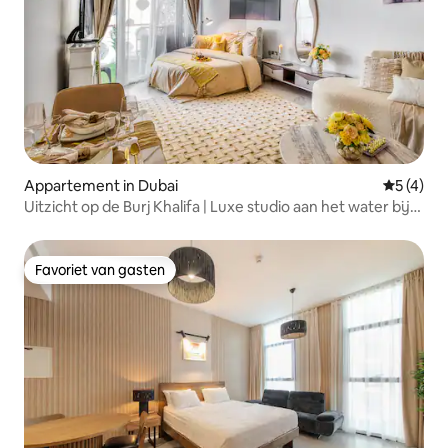
Appartement in Dubai
Gemiddeld
5 (4)
Uitzicht op de Burj Khalifa | Luxe studio aan het water bij
het kanaal
Favoriet van gasten
Favoriet van gasten