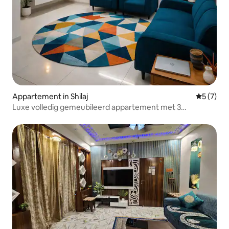
Appartement in Shilaj
Gemiddeld
5 (7)
Luxe volledig gemeubileerd appartement met 3
slaapkamers/hal/keuken