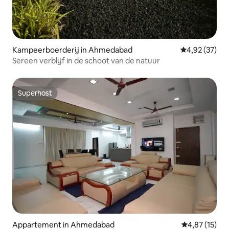
Kampeerboerderij in Ahmedabad
Gemiddelde be
4,92 (37)
Sereen verblijf in de schoot van de natuur
Superhost
Superhost
Appartement in Ahmedabad
Gemiddelde be
4,87 (15)