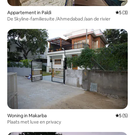
Appartement in Paldi
Gemiddeld
5 (3)
De Skyline-familiesuite /Ahmedabad /aan de rivier
Woning in Makarba
Gemiddeld
5 (5)
Plaats met luxe en privacy