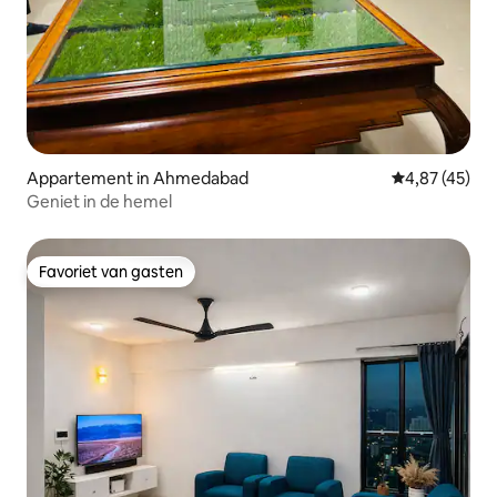
Appartement in Ahmedabad
Gemiddelde be
4,87 (45)
Geniet in de hemel
Favoriet van gasten
Favoriet van gasten