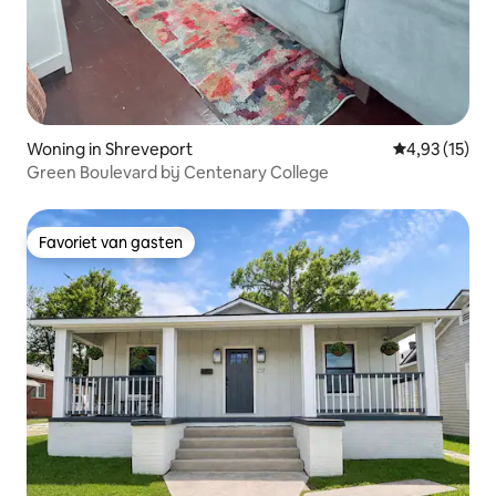
Woning in Shreveport
Gemiddelde be
4,93 (15)
Green Boulevard bij Centenary College
Favoriet van gasten
Favoriet van gasten