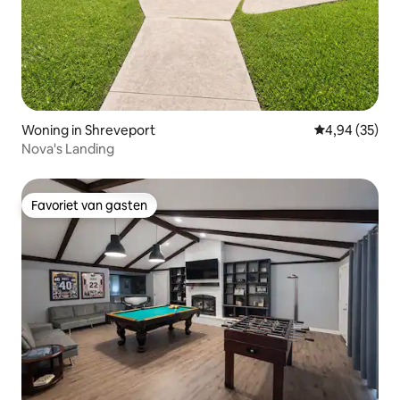
Woning in Shreveport
Gemiddelde be
4,94 (35)
Nova's Landing
Favoriet van gasten
Favoriet van gasten