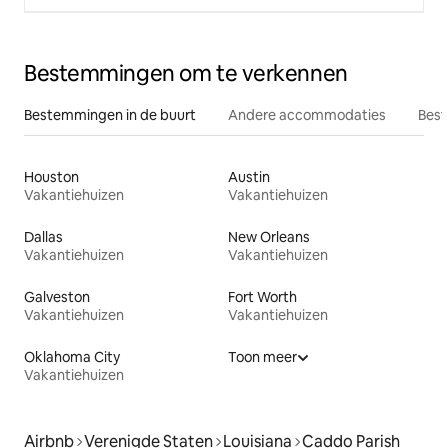
Bestemmingen om te verkennen
Bestemmingen in de buurt
Andere accommodaties
Best
Houston
Austin
Vakantiehuizen
Vakantiehuizen
Dallas
New Orleans
Vakantiehuizen
Vakantiehuizen
Galveston
Fort Worth
Vakantiehuizen
Vakantiehuizen
Oklahoma City
Toon meer
Vakantiehuizen
Airbnb
Verenigde Staten
Louisiana
Caddo Parish