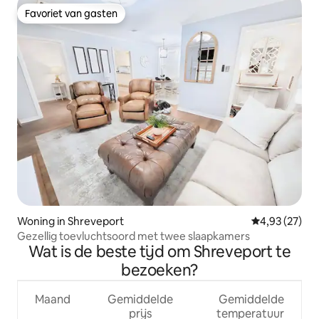
Favoriet van gasten
Favoriet van gasten
Woning in Shreveport
Gemiddelde be
4,93 (27)
Gezellig toevluchtsoord met twee slaapkamers
Wat is de beste tijd om Shreveport te
bezoeken?
Maand
Gemiddelde
Gemiddelde
prijs
temperatuur