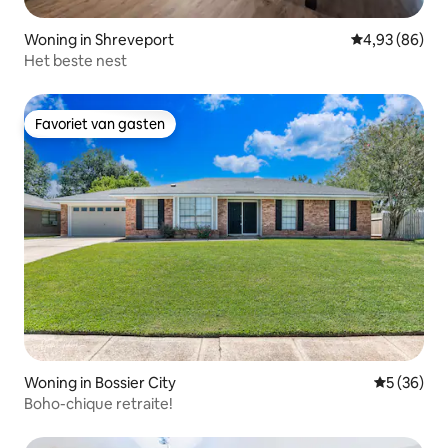
Woning in Shreveport
Gemiddelde be
4,93 (86)
Het beste nest
Favoriet van gasten
Favoriet van gasten
Woning in Bossier City
Gemiddelde
5 (36)
Boho-chique retraite!