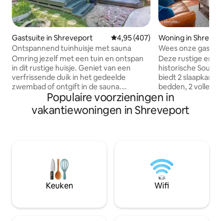
Gastsuite in Shreveport
Gemiddelde beoordeling van 4,95
4,95 (407)
Woning in Shreve
Ontspannend tuinhuisje met sauna
Wees onze gast bi
Omring jezelf met een tuin en ontspan
Deze rustige en c
in dit rustige huisje. Geniet van een
historische South
verfrissende duik in het gedeelde
biedt 2 slaapkame
zwembad of ontgift in de sauna.
bedden, 2 volledi
Populaire voorzieningen in
Trakteer jezelf op een verblijf zonder
volledige keuken,
klusjes! Je kunt genieten van
eetkamer en een
vakantiewoningen in Shreveport
advertentievrije Hulu, snel internet, een
gemeubileerde pat
ruime omgeving, een bureau en een
Parkeren op de op
volledige badkamer met wasmachine en
veilig houden. Ge
droger. Op enkele minuten afstand van
drie kilometer af
bezienswaardigheden, dus het is
Medical Center, 
gemakkelijk en snel om te genieten van
afstand van Cente
de bezienswaardigheden en ervaringen
kilometer van Bark
van de stad. ** niet roken/vapen in de
en op minder dan z
Keuken
Wifi
unit of op het terrein (inclusief voortuin).
casino-actie. Dicht
Geen ROKERS ** 22-3
chique Shreveport