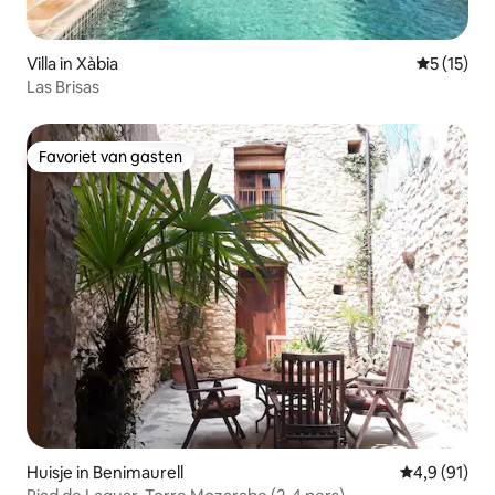
Villa in Xàbia
Gemiddelde
5 (15)
Las Brisas
Favoriet van gasten
Favoriet van gasten
Huisje in Benimaurell
Gemiddelde b
4,9 (91)