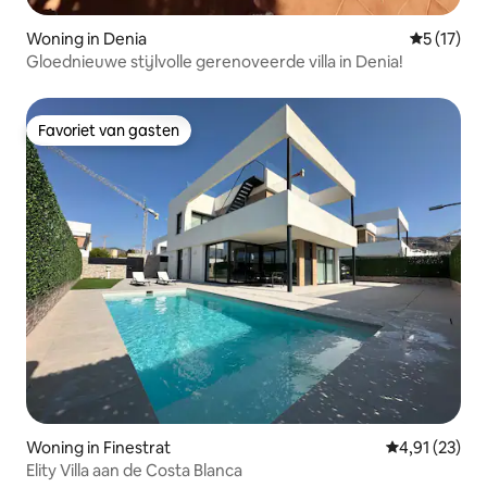
Woning in Denia
Gemiddelde
5 (17)
Gloednieuwe stijlvolle gerenoveerde villa in Denia!
Favoriet van gasten
Favoriet van gasten
Woning in Finestrat
Gemiddelde be
4,91 (23)
Elity Villa aan de Costa Blanca