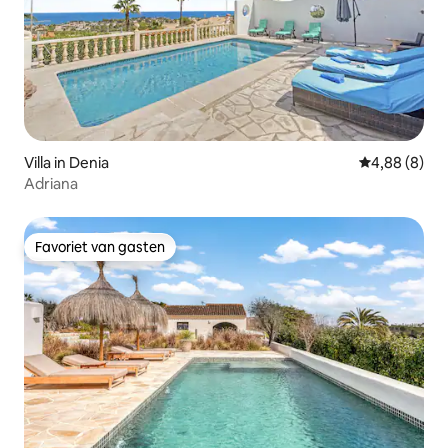
Villa in Denia
Gemiddelde b
4,88 (8)
Adriana
Favoriet van gasten
Favoriet van gasten