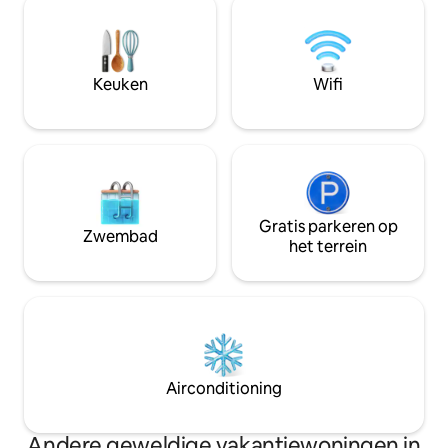
genieten. Gelegen in een prestigieuze
genieten van een 
woonwijk, op slechts enkele minuten
auto te hoeven ve
van het strand en de restaurants. Een
onze gasten een 
verblijf dat de verwachtingen overtreft
aangenaam verblij
Keuken
Wifi
en waar veel gasten naar terugkeren.
en gezinnen.
Gratis parkeren op
Zwembad
het terrein
Airconditioning
Andere geweldige vakantiewoningen in