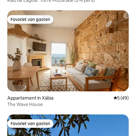
Riad de Laguar. Torre Mozarabe (2-4 pers)
Favoriet van gasten
Favoriet van gasten
Appartement in Xàbia
Gemiddelde
5 (49)
The Wave House
Favoriet van gasten
Favoriet van gasten