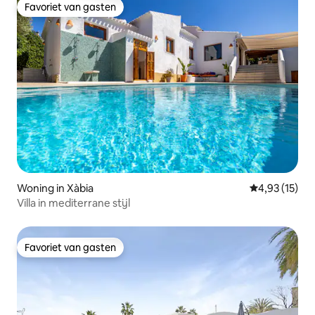
Favoriet van gasten
Favoriet van gasten
Woning in Xàbia
Gemiddelde be
4,93 (15)
Villa in mediterrane stijl
Favoriet van gasten
Favoriet van gasten