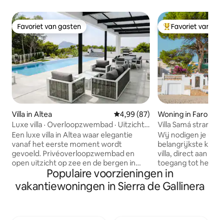
Favoriet van gasten
Favoriet van g
Favoriet van gasten
Topfavoriet van 
Villa in Altea
Gemiddelde beoordeling van 4,9
4,99 (87)
Woning in Faro de 
Luxe villa · Overloopzwembad · Uitzicht
Villa Samá strandh
op zee
Een luxe villa in Altea waar elegantie
Wij nodigen je uit
vanaf het eerste moment wordt
belangrijkste ker
gevoeld. Privéoverloopzwembad en
villa, direct aan h
open uitzicht op zee en de bergen in
toegang tot het fi
Populaire voorzieningen in
een exclusieve omgeving. 5
Uitstekende optie
slaapkamers, 3 badkamers en 1 toilet
je te laten en co
vakantiewoningen in Sierra de Gallinera
verdeeld over lichte, ruime interieurs,
natuur op een veil
perfect voor gezinnen of groepen die
zeggen dat de tuin
op zoek zijn naar echt comfort en rust.
charmante, rusti
Tuin en terrassen om de hele dag van te
strand van Los Oliv