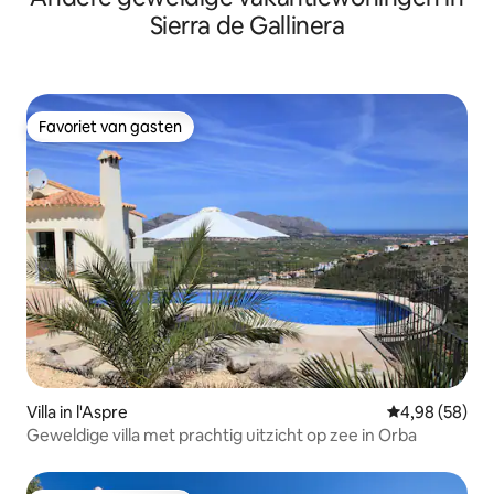
Sierra de Gallinera
Favoriet van gasten
Favoriet van gasten
Villa in l'Aspre
Gemiddelde be
4,98 (58)
Geweldige villa met prachtig uitzicht op zee in Orba