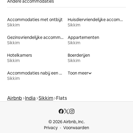
Andere accommodaties
Accommodaties met ontbijt
Huisdiervriendelijke accommodaties
Sikkim
Sikkim
Gezinsvriendelijke accommodaties
Appartementen
Sikkim
Sikkim
Hotelkamers
Boerderijen
Sikkim
Sikkim
Accommodaties nabij een meer
Toon meer
Sikkim
Airbnb
India
Sikkim
Flats
© 2026 Airbnb, Inc.
Privacy
Voorwaarden