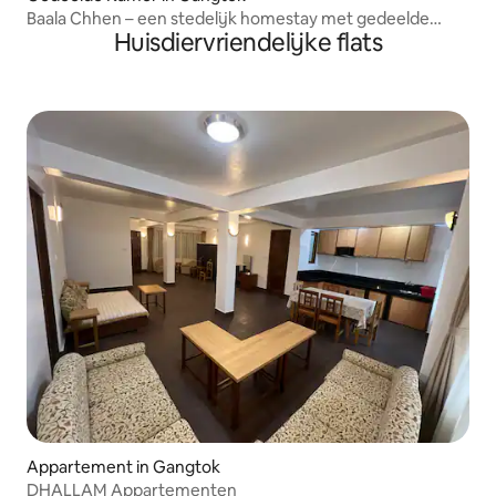
Baala Chhen – een stedelijk homestay met gedeelde
Huisdiervriendelijke flats
kamer
Appartement in Gangtok
DHALLAM Appartementen