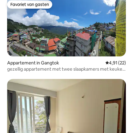
Favoriet van gasten
Favoriet van gasten
Appartement in Gangtok
Gemiddelde be
4,91 (22)
gezellig appartement met twee slaapkamers met keuken
- 2e verdieping