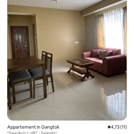
Appartement in Gangtok
Gemiddelde b
4,73 (11)
"Sanshriz Loft" - Saipatri