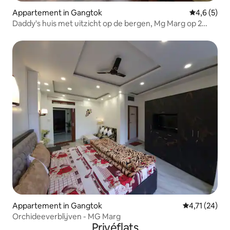
Appartement in Gangtok
Gemiddelde 
4,6 (5)
Daddy's huis met uitzicht op de bergen, Mg Marg op 2
minuten rijden
Appartement in Gangtok
Gemiddelde be
4,71 (24)
Orchideeverblijven - MG Marg
Privéflats