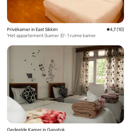
Privékamer in East Sikkim
Gemiddelde b
4,7 (10)
‘Het appartement (kamer 3)’- 1 ruime kamer
Gedeelde Kamer in Gangtok