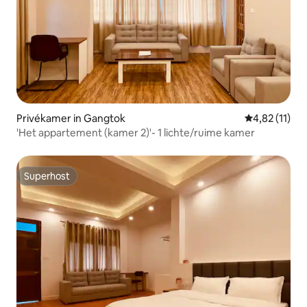
Privékamer in Gangtok
Gemiddelde be
4,82 (11)
'Het appartement (kamer 2)'- 1 lichte/ruime kamer
Superhost
Superhost