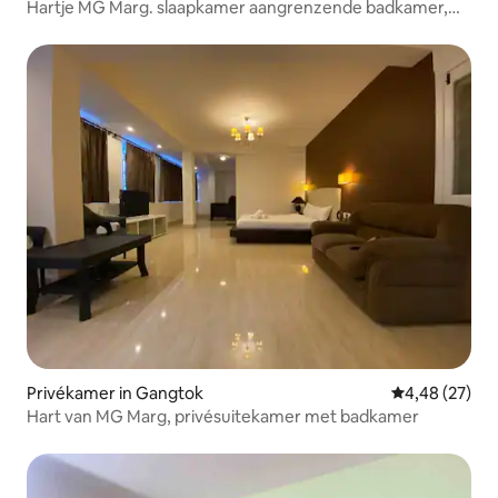
Hartje MG Marg. slaapkamer aangrenzende badkamer,
wifi
Privékamer in Gangtok
Gemiddelde be
4,48 (27)
Hart van MG Marg, privésuitekamer met badkamer