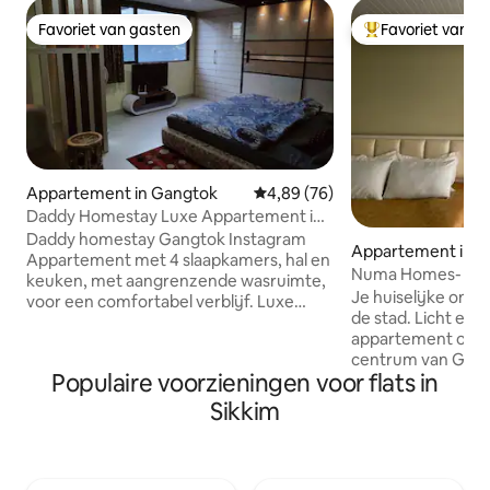
Favoriet van gasten
Favoriet van g
Favoriet van gasten
Topfavoriet van 
Appartement in Gangtok
Gemiddelde beoordeling van 4,8
4,89 (76)
Daddy Homestay Luxe Appartement in
de buurt van Mg Marg 4 Bhk
Daddy homestay Gangtok Instagram
Appartement in 
Appartement met 4 slaapkamers, hal en
Numa Homes- Je h
keuken, met aangrenzende wasruimte,
van Gangtok
Je huiselijke onts
voor een comfortabel verblijf. Luxe
de stad. Licht en h
appartement volledig interieur
appartement op de
ontworpen. Conciërge beschikbaar om
centrum van Gang
eten te koken. Je kunt ook genieten van
Populaire voorzieningen voor flats in
afstand van MG Ma
zelf koken, de keuken is volledig
restaurants en g
geladen. We hebben 12 luxe voertuigen
Sikkim
minuut lopen en ta
voor verblijf bij een gastgezin met een
beschikbaar, ben 
goede chauffeur voor een Sikkim-tour.
de stad te verken
NH 10, taxistandplaats voor Homestay.
luchtige en mini
Beroemde toeristische plekken zijn in