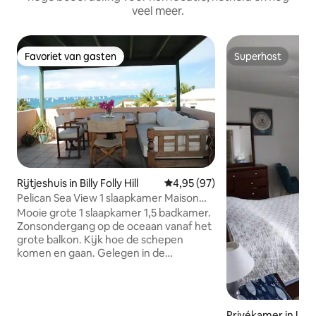
veel meer.
Favoriet van gasten
Superhost
Favoriet van gasten
Superhost
Rijtjeshuis in Billy Folly Hill
Gemiddelde beoordeling van 4,9
4,95 (97)
Pelican Sea View 1 slaapkamer Maison
Mazu
Mooie grote 1 slaapkamer 1,5 badkamer.
Zonsondergang op de oceaan vanaf het
grote balkon. Kijk hoe de schepen
komen en gaan. Gelegen in de
gemeenschap van Pelican, op
loopafstand van een strand of op een
steenworp afstand van het zwembad,
nog steeds in de buurt van het hart van
Privékamer in Upp