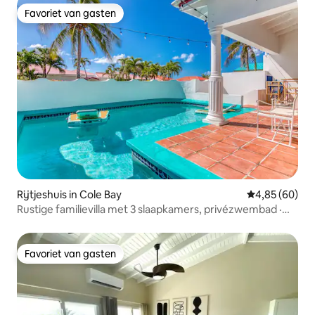
Favoriet van gasten
Favoriet van gasten
Rijtjeshuis in Cole Bay
Gemiddelde be
4,85 (60)
Rustige familievilla met 3 slaapkamers, privézwembad ·
Pelican Key
Favoriet van gasten
Favoriet van gasten