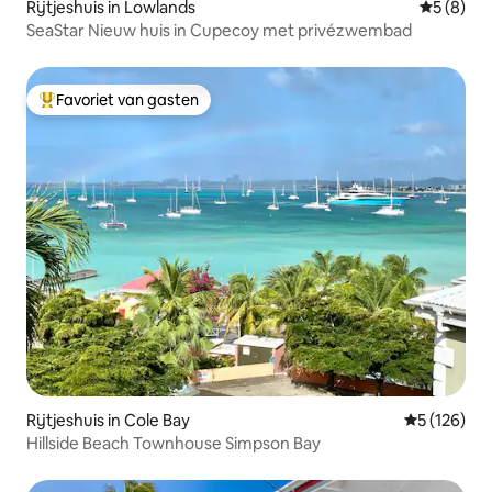
Rijtjeshuis in Lowlands
Gemiddeld
5 (8)
SeaStar Nieuw huis in Cupecoy met privézwembad
Favoriet van gasten
Topfavoriet van gasten
Rijtjeshuis in Cole Bay
Gemiddelde 
5 (126)
Hillside Beach Townhouse Simpson Bay