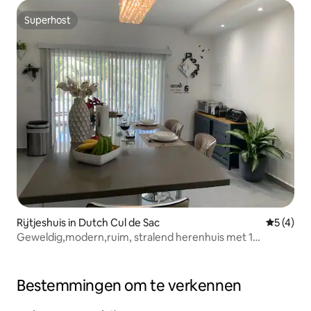
Superhost
Superhost
Rijtjeshuis in Dutch Cul de Sac
Gemiddeld
5 (4)
Geweldig,modern,ruim, stralend herenhuis met 1
slaapkamer
Bestemmingen om te verkennen