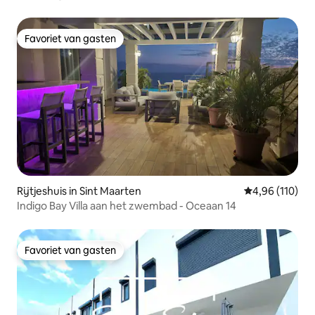
slaapkamer
Favoriet van gasten
Favoriet van gasten
Rijtjeshuis in Sint Maarten
Gemiddelde beo
4,96 (110)
Indigo Bay Villa aan het zwembad - Oceaan 14
Favoriet van gasten
Favoriet van gasten