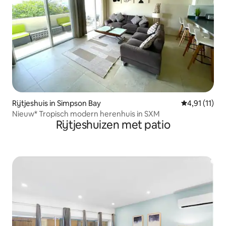
Rijtjeshuis in Simpson Bay
Gemiddelde b
4,91 (11)
Nieuw* Tropisch modern herenhuis in SXM
Rijtjeshuizen met patio