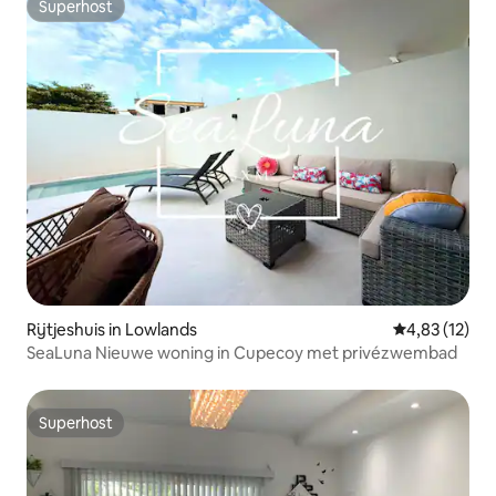
Superhost
Superhost
Rijtjeshuis in Lowlands
Gemiddelde be
4,83 (12)
SeaLuna Nieuwe woning in Cupecoy met privézwembad
Superhost
Superhost