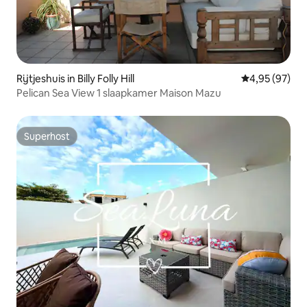
Rijtjeshuis in Billy Folly Hill
Gemiddelde be
4,95 (97)
Pelican Sea View 1 slaapkamer Maison Mazu
Superhost
Superhost