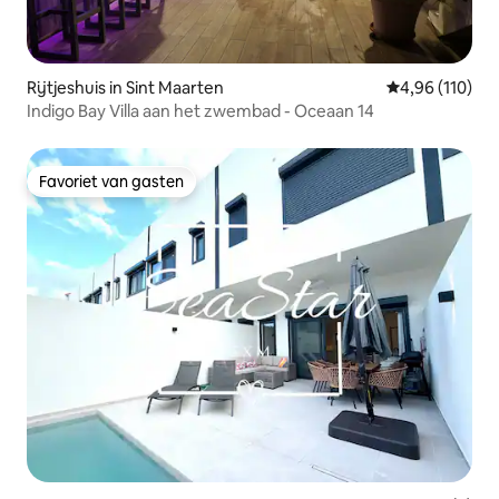
Rijtjeshuis in Sint Maarten
Gemiddelde beo
4,96 (110)
Indigo Bay Villa aan het zwembad - Oceaan 14
Favoriet van gasten
Favoriet van gasten