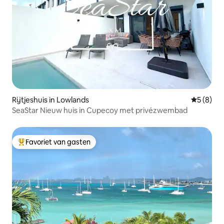
Rijtjeshuis in Lowlands
Gemiddeld
5 (8)
SeaStar Nieuw huis in Cupecoy met privézwembad
Favoriet van gasten
Topfavoriet van gasten