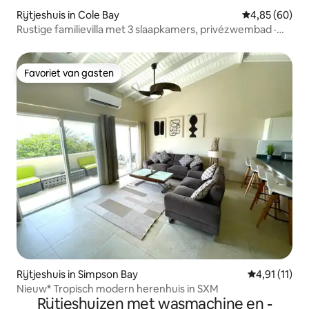
Rijtjeshuis in Cole Bay
Gemiddelde be
4,85 (60)
Rustige familievilla met 3 slaapkamers, privézwembad ·
Pelican Key
Favoriet van gasten
Favoriet van gasten
Rijtjeshuis in Simpson Bay
Gemiddelde b
4,91 (11)
Nieuw* Tropisch modern herenhuis in SXM
Rijtjeshuizen met wasmachine en -