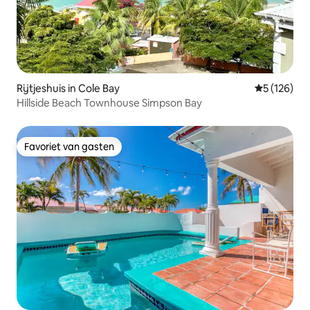
Rijtjeshuis in Cole Bay
Gemiddelde 
5 (126)
Hillside Beach Townhouse Simpson Bay
Favoriet van gasten
Favoriet van gasten