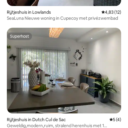
Rijtjeshuis in Lowlands
Gemiddelde be
4,83 (12)
SeaLuna Nieuwe woning in Cupecoy met privézwembad
Superhost
Superhost
Rijtjeshuis in Dutch Cul de Sac
Gemiddeld
5 (4)
Geweldig,modern,ruim, stralend herenhuis met 1