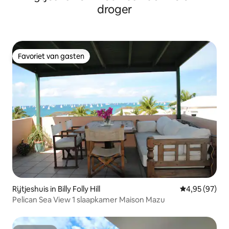
droger
Favoriet van gasten
Favoriet van gasten
Rijtjeshuis in Billy Folly Hill
Gemiddelde be
4,95 (97)
Pelican Sea View 1 slaapkamer Maison Mazu