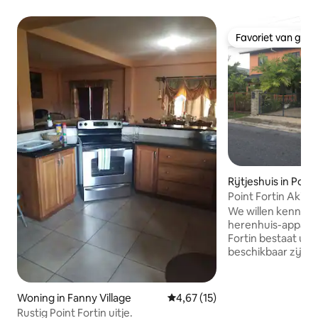
Favoriet van gas
Favoriet van gas
Rijtjeshuis in Point
Point Fortin Akie
We willen kennis
herenhuis-appart
Fortin bestaat uit
beschikbaar zijn voo
Four Townhouses 
tweepersoonsbez
stijl wonen ideaal
Woning in Fanny Village
Gemiddelde beoordeling van 4,6
4,67 (15)
en koppels, met 
Rustig Point Fortin uitje.