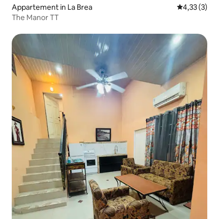
Appartement in La Brea
Gemiddelde b
4,33 (3)
The Manor TT