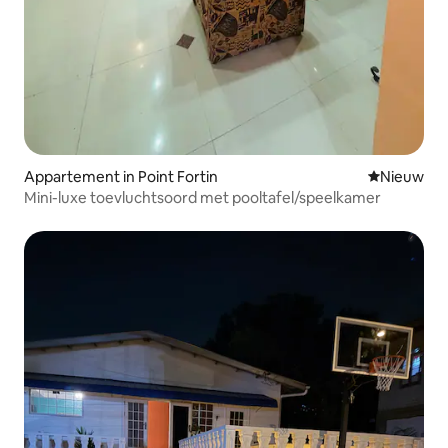
Appartement in Point Fortin
Nieuwe ac
Nieuw
Mini-luxe toevluchtsoord met pooltafel/speelkamer