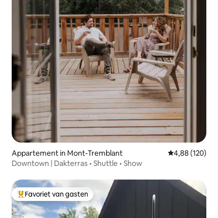
Appartement in Mont-Tremblant
Gemiddelde beo
4,88 (120)
Downtown | Dakterras • Shuttle • Show
Favoriet van gasten
Topfavoriet van gasten