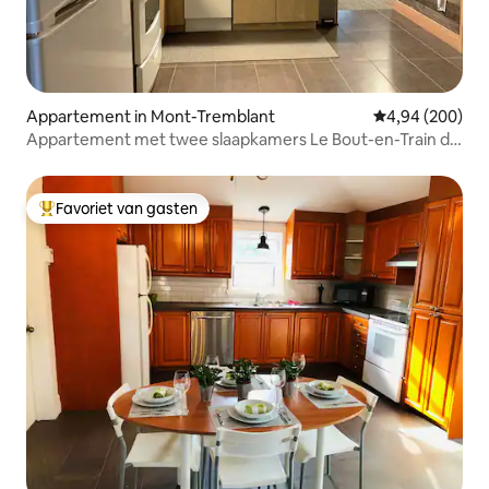
Appartement in Mont-Tremblant
Gemiddelde beo
4,94 (200)
Appartement met twee slaapkamers Le Bout-en-Train du
Nord
Favoriet van gasten
Topfavoriet van gasten