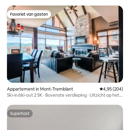
Favoriet van gasten
Favoriet van gasten
Appartement in Mont-Tremblant
Gemiddelde beo
4,95 (204)
Ski-in/ski-out 2 SK · Bovenste verdieping · Uitzicht op het
meer
Superhost
Superhost