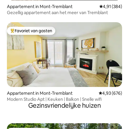
Appartement in Mont-Tremblant
Gemiddelde beo
4,91 (384)
Gezellig appartement aan het meer van Tremblant
Favoriet van gasten
Topfavoriet van gasten
Appartement in Mont-Tremblant
Gemiddelde beo
4,93 (676)
Modern Studio Apt | Keuken | Balkon | Snelle wifi
Gezinsvriendelijke huizen