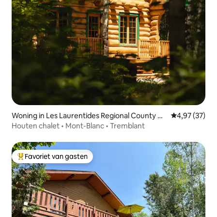
Woning in Les Laurentides Regional County M
Gemiddelde be
4,97 (37)
unicipality
Houten chalet • Mont-Blanc • Tremblant
Favoriet van gasten
Topfavoriet van gasten