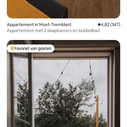
Appartement in Mont-Tremblant
Gemiddelde beo
4,82 (347)
Appartement met 2 slaapkamers en bubbelbad
Favoriet van gasten
Topfavoriet van gasten