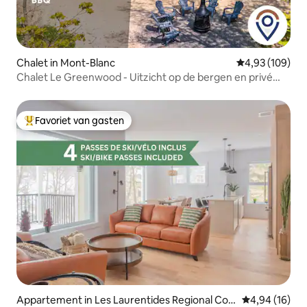
Chalet in Mont-Blanc
Gemiddelde beo
4,93 (109)
Chalet Le Greenwood - Uitzicht op de bergen en privé
spa
Favoriet van gasten
Topfavoriet van gasten
Appartement in Les Laurentides Regional Cou
Gemiddelde be
4,94 (16)