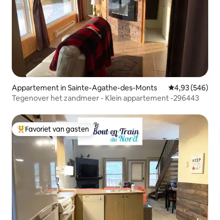
Appartement in Sainte-Agathe-des-Monts
Gemiddelde beo
4,93 (546)
Tegenover het zandmeer - Klein appartement -296443
Favoriet van gasten
Topfavoriet van gasten