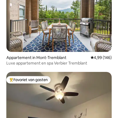
Appartement in Mont-Tremblant
Gemiddelde beo
4,99 (146)
Luxe appartement en spa Verbier Tremblant
Favoriet van gasten
Topfavoriet van gasten