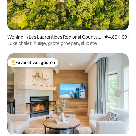
Woning in Les Laurentides Regional County
Gemiddelde beo
4,89 (109)
Municipality
Luxe chalet, huisje, grote groepen, skipiste
Favoriet van gasten
Topfavoriet van gasten