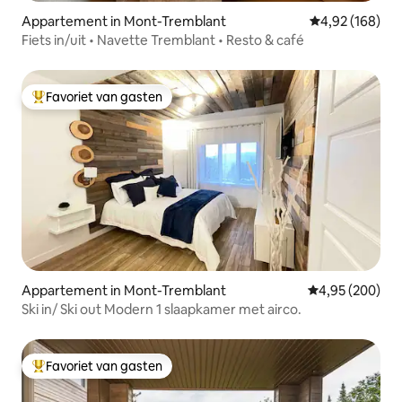
Appartement in Mont-Tremblant
Gemiddelde beo
4,92 (168)
Fiets in/uit • Navette Tremblant • Resto & café
Favoriet van gasten
Topfavoriet van gasten
Appartement in Mont-Tremblant
Gemiddelde beo
4,95 (200)
Ski in/ Ski out Modern 1 slaapkamer met airco.
Favoriet van gasten
Topfavoriet van gasten