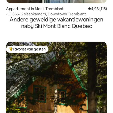
Appartement in Mont-Tremblant
Gemiddelde beo
4,93 (115)
-LE 656- 2 slaapkamers, Downtown Tremblant
Andere geweldige vakantiewoningen
nabij Ski Mont Blanc Quebec
Favoriet van gasten
Topfavoriet van gasten