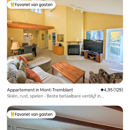
Favoriet van gasten
Topfavoriet van gasten
Appartement in Mont-Tremblant
Gemiddelde beo
4,95 (129)
Skiën, rust, spelen - Beste betaalbare verblijf in
Tremblant!
Favoriet van gasten
Topfavoriet van gasten