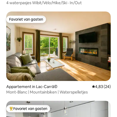
nty Municipality
4 waterpasjes Wibit/Vélo/Hike/Ski · In/Out
Favoriet van gasten
Favoriet van gasten
Appartement in Lac-Carrã©
Gemiddelde be
4,83 (24)
Mont-Blanc | Mountainbiken | Waterspelletjes
Favoriet van gasten
Topfavoriet van gasten