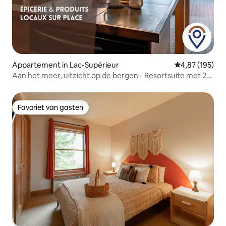
Appartement in Lac-Supérieur
Gemiddelde beo
4,87 (195)
Aan het meer, uitzicht op de bergen - Resortsuite met 2
slaapkamers
Favoriet van gasten
Favoriet van gasten