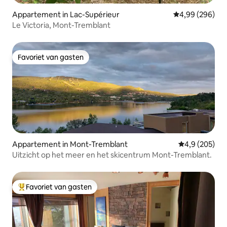
Appartement in Lac-Supérieur
Gemiddelde beo
4,99 (296)
Le Victoria, Mont-Tremblant
Favoriet van gasten
Favoriet van gasten
Appartement in Mont-Tremblant
Gemiddelde be
4,9 (205)
Uitzicht op het meer en het skicentrum Mont-Tremblant.
Favoriet van gasten
Topfavoriet van gasten