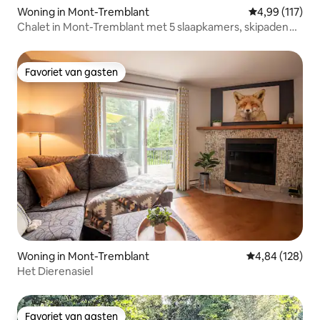
Woning in Mont-Tremblant
Gemiddelde beo
4,99 (117)
Chalet in Mont-Tremblant met 5 slaapkamers, skipaden
en uitzicht op de bergen
Favoriet van gasten
Favoriet van gasten
Woning in Mont-Tremblant
Gemiddelde beo
4,84 (128)
Het Dierenasiel
Favoriet van gasten