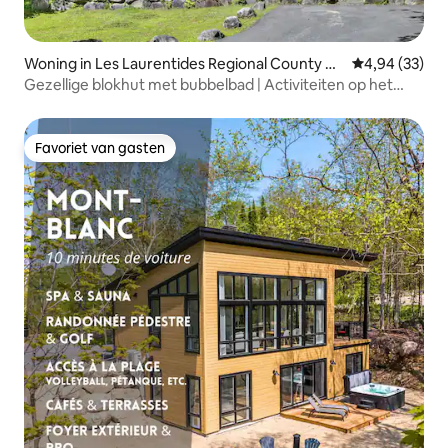
Woning in Les Laurentides Regional County M
Gemiddelde be
4,94 (33)
unicipality
Gezellige blokhut met bubbelbad | Activiteiten op het
meer
Favoriet van gasten
Favoriet van gasten