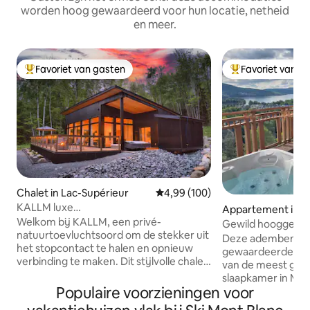
worden hoog gewaardeerd voor hun locatie, netheid
en meer.
Favoriet van gasten
Favoriet van g
Topfavoriet van gasten
Topfavoriet van 
Chalet in Lac-Supérieur
Gemiddelde beoordeling van 4,99
4,99 (100)
KALLM luxe
Appartement in M
chalet•Sauna•Bubbelbad•Privéstrand•8
Welkom bij KALLM, een privé-
mblant
Gewild hooggeleg
hectare
natuurtoevluchtsoord om de stekker uit
bubbelbad
Deze adembeneme
het stopcontact te halen en opnieuw
gewaardeerde ac
verbinding te maken. Dit stijlvolle chalet
van de meest gew
met 3 slaapkamers en 1 badkamer ligt op
slaapkamer in Mt.
een eigen bebost landgoed van 7
Populaire voorzieningen voor
accommodatie op d
hectare, omgeven door wandelpaden,
out is bereikbaar 