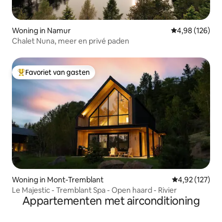
Woning in Namur
Gemiddelde beo
4,98 (126)
Chalet Nuna, meer en privé paden
Favoriet van gasten
Topfavoriet van gasten
Woning in Mont-Tremblant
Gemiddelde beo
4,92 (127)
Le Majestic - Tremblant Spa - Open haard - Rivier
Appartementen met airconditioning