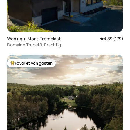
Woning in Mont-Tremblant
Gemiddelde beo
4,89 (179)
Domaine Trudel 3, Prachtig.
Favoriet van gasten
Topfavoriet van gasten