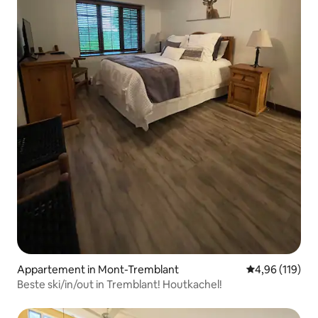
Appartement in Mont-Tremblant
Gemiddelde beo
4,96 (119)
Beste ski/in/out in Tremblant! Houtkachel!