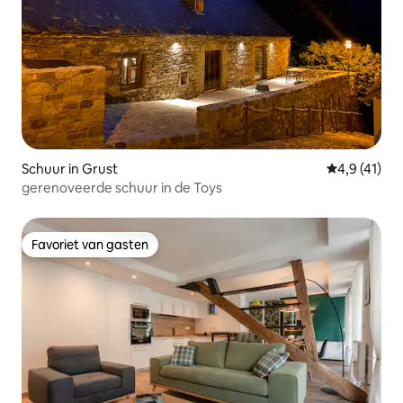
Schuur in Grust
Gemiddelde b
4,9 (41)
gerenoveerde schuur in de Toys
Favoriet van gasten
Favoriet van gasten