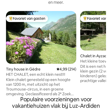
en meer.
Favoriet van gasten
Favoriet van g
Topfavoriet van gasten
Topfavoriet van 
Chalet in Ayzac-O
Het kleine toevlu
Dit is een net huis
Tiny house in Gèdre
Gemiddelde beoordeling van 4,99
4,99 (214)
klein gezin (2 vol
HET CHALET, een echt klein nest!!!
kinderen) gelegen 
Klein chalet genesteld op een hoogte
prachtige vallei v
van 1200 m, met uitzicht op het
is een klein huisj
Troumouse-circus, in een groene
vierkante meter, 
omgeving. Geclassificeerd als 2* Zoek
parkeerplaats en een 
Populaire voorzieningen voor
niet naar een magnetron of tv; de hitte
meter hoog ligt het
en het beeld zijn buiten. Ontspanning
(minder dan 5 min
vakantiehuizen vlak bij Luz-Ardiden
verzekerd door de vlucht van Milanen en
supermarkten), ma