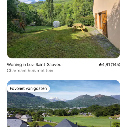
Woning in Luz-Saint-Sauveur
Gemiddelde beo
4,91 (145)
Charmant huis met tuin
Favoriet van gasten
Favoriet van gasten