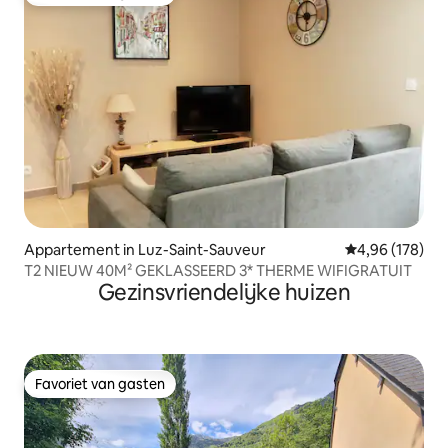
Favoriet van gasten
Appartement in Luz-Saint-Sauveur
Gemiddelde beo
4,96 (178)
T2 NIEUW 40M² GEKLASSEERD 3* THERME WIFIGRATUIT
Gezinsvriendelijke huizen
Favoriet van gasten
Favoriet van gasten