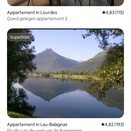
Appartement in Lourdes
Gemiddelde beo
4,83 (115)
Goed gelegen appartement 2
Superhost
Superhost
Appartement in Lau-Balagnas
Gemiddelde beo
4,82 (193)
Studio aan de voet van de Pyreneeën