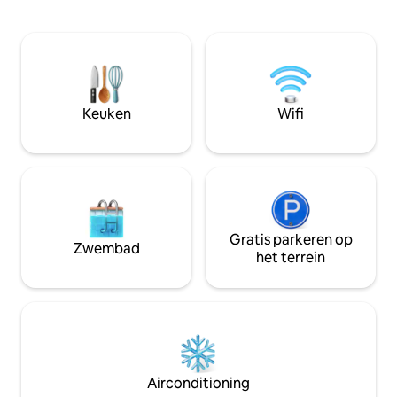
andere roofvogels boven je.
plek, aan de bosra
Mogelijkheid tot zelfcatering of
Aan het begin van
halfpension in het L'Escapade-
brengt een leuk pa
tussenstopgîte (50 m); Yannick zal je
minuten naar Argelè
smaakpapillen verrukken. Het is een
zonder isolatie.
nest voor slechts twee personen. Deze
plek is niet veilig voor kinderen. Er zijn
Keuken
Wifi
geen huisdieren toegestaan.
Gratis parkeren op
Zwembad
het terrein
Airconditioning