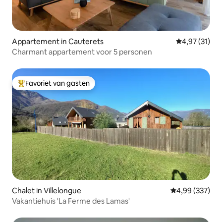
Appartement in Cauterets
Gemiddelde be
4,97 (31)
Charmant appartement voor 5 personen
Favoriet van gasten
Topfavoriet van gasten
Chalet in Villelongue
Gemiddelde beo
4,99 (337)
Vakantiehuis 'La Ferme des Lamas'