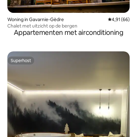
Woning in Gavarnie-Gèdre
Gemiddelde be
4,91 (66)
Chalet met uitzicht op de bergen
Appartementen met airconditioning
Superhost
Superhost