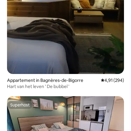
Appartement in Bagnères-de-Bigorre
Gemiddelde beo
4,91 (294)
Hart van het leven ' De bubbel '
Superhost
Superhost