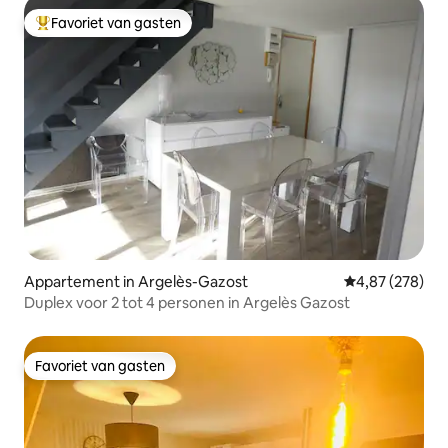
Favoriet van gasten
Topfavoriet van gasten
Appartement in Argelès-Gazost
Gemiddelde beo
4,87 (278)
Duplex voor 2 tot 4 personen in Argelès Gazost
Favoriet van gasten
Favoriet van gasten