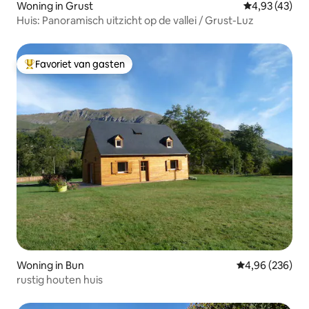
Woning in Grust
Gemiddelde be
4,93 (43)
Huis: Panoramisch uitzicht op de vallei / Grust-Luz
Favoriet van gasten
Topfavoriet van gasten
Woning in Bun
Gemiddelde beo
4,96 (236)
rustig houten huis