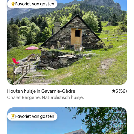
Favoriet van gasten
Topfavoriet van gasten
Houten huisje in Gavarnie-Gèdre
Gemiddelde
5 (56)
Chalet Bergerie. Naturalistisch huisje.
Favoriet van gasten
Topfavoriet van gasten