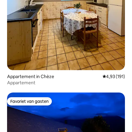
Appartement in Chèze
Gemiddelde beo
4,93 (191)
Appartement
Favoriet van gasten
Favoriet van gasten