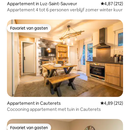
Appartement in Luz-Saint-Sauveur
Gemiddelde beo
4,87 (212)
Appartement 4 tot 6 personen verblijf zomer winter kuur
Favoriet van gasten
Favoriet van gasten
Appartement in Cauterets
Gemiddelde beo
4,89 (212)
Cocooning appartement met tuin in Cauterets
Favoriet van gasten