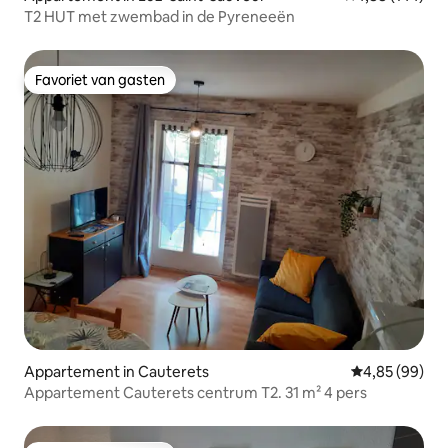
T2 HUT met zwembad in de Pyreneeën
Favoriet van gasten
Favoriet van gasten
Appartement in Cauterets
Gemiddelde be
4,85 (99)
Appartement Cauterets centrum T2. 31 m² 4 pers