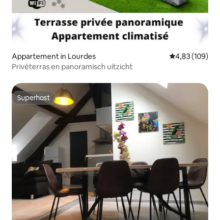
Appartement in Lourdes
Gemiddelde beo
4,83 (109)
Privéterras en panoramisch uitzicht
Superhost
Superhost