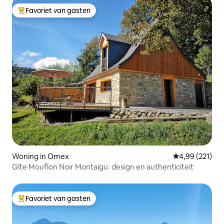
Favoriet van gasten
Topfavoriet van gasten
Woning in Omex
Gemiddelde beo
4,99 (221)
Gîte Mouflon Noir Montaigu: design en authenticiteit
Favoriet van gasten
Topfavoriet van gasten