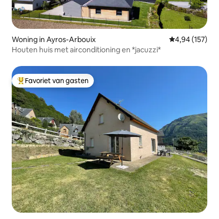
Woning in Ayros-Arbouix
Gemiddelde beo
4,94 (157)
Houten huis met airconditioning en *jacuzzi*
Favoriet van gasten
Topfavoriet van gasten