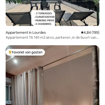
Appartement in Lourdes
Gemiddelde beo
4,84 (195)
Appartement T6 140 m2 airco, parkeren ,in de buurt van
Sanctuary
Favoriet van gasten
Topfavoriet van gasten