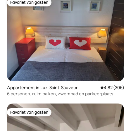
Favoriet van gasten
Favoriet van gasten
Appartement in Luz-Saint-Sauveur
Gemiddelde beo
4,82 (306)
6 personen, ruim balkon, zwembad en parkeerplaats
Favoriet van gasten
Favoriet van gasten