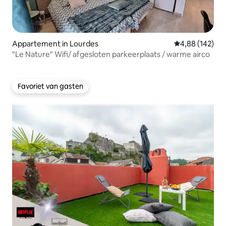
Appartement in Lourdes
Gemiddelde beo
4,88 (142)
"Le Nature" Wifi/ afgesloten parkeerplaats / warme airco
Favoriet van gasten
Favoriet van gasten