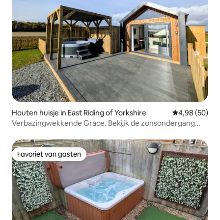
Houten huisje in East Riding of Yorkshire
Gemiddelde be
4,98 (50)
Verbazingwekkende Grace. Bekijk de zonsondergang
vanuit de hottub.
Favoriet van gasten
Favoriet van gasten