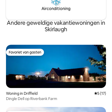
Airconditioning
Andere geweldige vakantiewoningen in
Skirlaugh
Favoriet van gasten
Favoriet van gasten
Woning in Driffield
Gemiddelde
5 (17)
Dingle Dell op Riverbank Farm