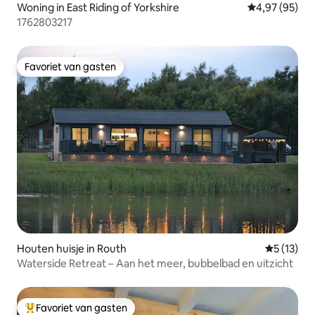
Woning in East Riding of Yorkshire
Gemiddelde be
4,97 (95)
1762803217
Favoriet van gasten
Favoriet van gasten
Houten huisje in Routh
Gemiddelde
5 (13)
Waterside Retreat – Aan het meer, bubbelbad en uitzicht
Favoriet van gasten
Topfavoriet van gasten