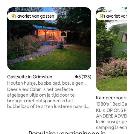
Favoriet van gasten
Favoriet van g
Topfavoriet van gasten
Topfavoriet van 
Gastsuite in Grimston
Gemiddelde beoordeling van 5
5 (135)
Houten huisje, bubbelbad, bos, eigen
beveiligde tuin, zee.
Deer View Cabin is het perfecte
afgelegen uitje om je tijd door te
Kampeerboerderij
brengen met ontspannen in het
iston
1980's 1 Bed Carav
bubbelbad of te zitten luisteren naar de
Wooded Area.
KLIK OP ONS PRO
regen op het tinnen dak in een
ANDERE ADVERTEN
schommelstoel op onze prachtige
klein bosrijk gebi
veranda. Binnen kun je ontspannen in
camping (slechts 2
comfortabele stoelen naast een
Populaire voorzieningen in
een gaskookplaat e