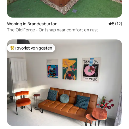
Woning in Brandesburton
Gemiddelde
5 (12)
The Old Forge - Ontsnap naar comfort en rust
Favoriet van gasten
Topfavoriet van gasten