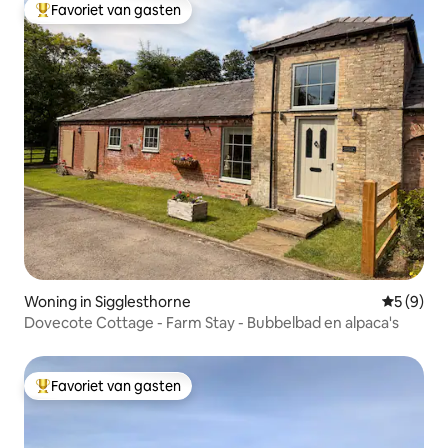
Favoriet van gasten
Topfavoriet van gasten
Woning in Sigglesthorne
Gemiddeld
5 (9)
Dovecote Cottage - Farm Stay - Bubbelbad en alpaca's
Favoriet van gasten
Topfavoriet van gasten