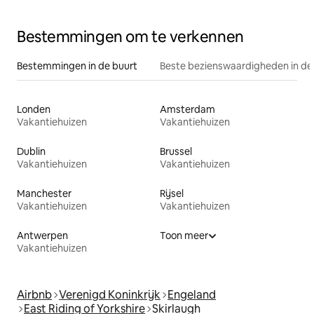
met douche
Bestemmingen om te verkennen
Bestemmingen in de buurt
Beste bezienswaardigheden in de
Londen
Amsterdam
Vakantiehuizen
Vakantiehuizen
Dublin
Brussel
Vakantiehuizen
Vakantiehuizen
Manchester
Rijsel
Vakantiehuizen
Vakantiehuizen
Antwerpen
Toon meer
Vakantiehuizen
Airbnb
Verenigd Koninkrijk
Engeland
East Riding of Yorkshire
Skirlaugh