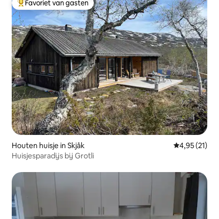
Favoriet van gasten
Topfavoriet van gasten
Houten huisje in Skjåk
Gemiddelde be
4,95 (21)
Huisjesparadijs bij Grotli