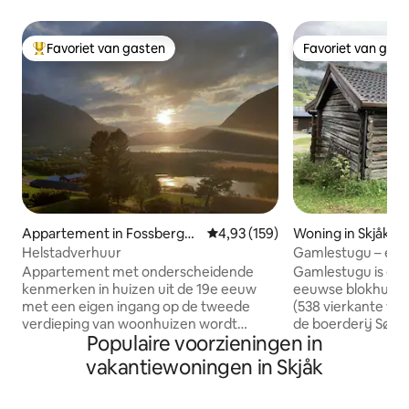
Favoriet van gasten
Favoriet van gas
Topfavoriet van gasten
Favoriet van gas
Appartement in Fossbergo
Gemiddelde beoordeling van 4,93
4,93 (159)
Woning in Skjåk
m
Helstadverhuur
Gamlestugu – een 
woning in Skjåk
Appartement met onderscheidende
Gamlestugu is ee
kenmerken in huizen uit de 19e eeuw
eeuwse blokhut v
met een eigen ingang op de tweede
(538 vierkante voe
verdieping van woonhuizen wordt
de boerderij Søre
Populaire voorzieningen in
verhuurd. Op loopafstand van het
Skjåk op 7 km van
centrum van Lom ligt op 800 meter. Het
van Bismo. Gamlestugu heeft een
vakantiewoningen in Skjåk
appartement is van alle gemakken
woonkamer/keuke
voorzien. Badkamer met douche,
één badkamer en e