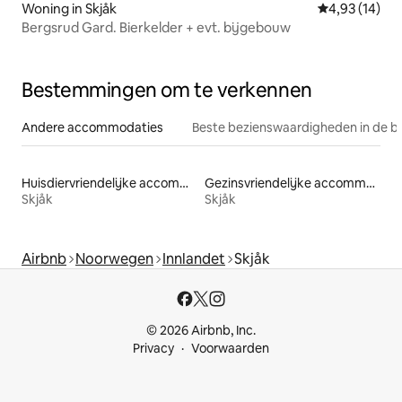
Woning in Skjåk
Gemiddelde be
4,93 (14)
Bergsrud Gard. Bierkelder + evt. bijgebouw
Bestemmingen om te verkennen
Andere accommodaties
Beste bezienswaardigheden in de b
Huisdiervriendelijke accommodaties
Gezinsvriendelijke accommodaties
Skjåk
Skjåk
Airbnb
Noorwegen
Innlandet
Skjåk
© 2026 Airbnb, Inc.
Privacy
Voorwaarden