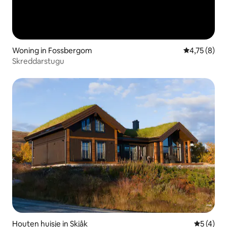
Woning in Fossbergom
Gemiddelde b
4,75 (8)
Skreddarstugu
Houten huisje in Skjåk
Gemiddeld
5 (4)