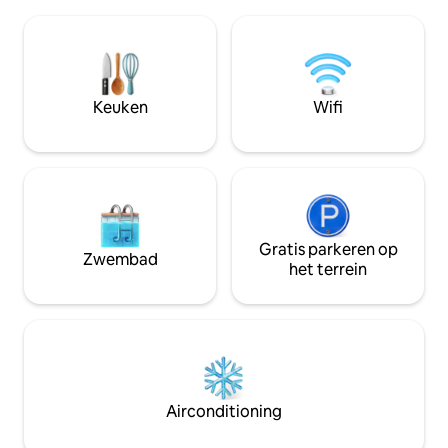
keuken met vaatwasser, oven, oven,
slaapkamer heeft
koelkast met vriezer en magnetron.
tweepersoonsbed
Twee slaapkamers met
stapelbed, 4 bedden
tweepersoonsbed. De woonkamer
en tv. Huisdieren zijn welkom. Het
heeft een open haard, eetkamer,
houten huisje is di
slaapbank en een prachtig uitzicht op
gelegen. Beddengoed en handdoeken
Keuken
Wifi
het natuurgebied Lomseggen en het
zijn bij de prijs inb
natuurgebied Åsjo. Zeer mooie
eindschoonmaak zit in de
uitvalsbasis voor bergwandelingen en
welkom!
dicht bij drie nationale parken.
Gratis parkeren op
Zwembad
het terrein
Airconditioning