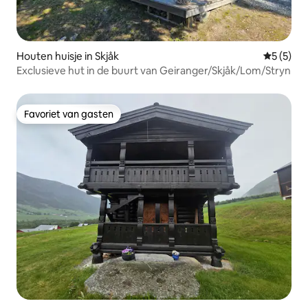
Houten huisje in Skjåk
Gemiddeld
5 (5)
Exclusieve hut in de buurt van Geiranger/Skjåk/Lom/Stryn
Favoriet van gasten
Favoriet van gasten