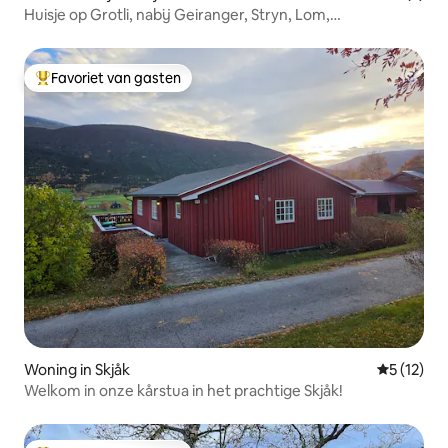
Huisje op Grotli, nabij Geiranger, Stryn, Lom,
wandelpaden
Favoriet van gasten
Topfavoriet van gasten
Woning in Skjåk
Gemiddelde
5 (12)
Welkom in onze kårstua in het prachtige Skjåk!