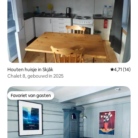
Houten huisje in Skjåk
Gemiddelde b
4,71 (14)
Chalet 8, gebouwd in 2025
Favoriet van gasten
Favoriet van gasten