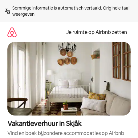
Ga
Sommige informatie is automatisch vertaald. 
Originele taal 
direct
weergeven
naar
inhoud
Je ruimte op Airbnb zetten
Vakantieverhuur in Skjåk
Vind en boek bijzondere accommodaties op Airbnb