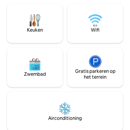
van het dorp weer
minuten lopen van
winkels, restauran
parkeren kan op 2
woning. Loopafsta
Keuken
Wifi
van Glyfoneri
Gratis parkeren op
Zwembad
het terrein
Airconditioning