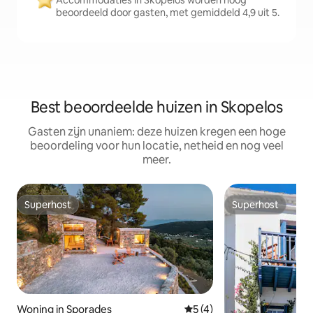
Accommodaties in Skopelos worden hoog
beoordeeld door gasten, met gemiddeld 4,9 uit 5.
Best beoordeelde huizen in Skopelos
Gasten zijn unaniem: deze huizen kregen een hoge
beoordeling voor hun locatie, netheid en nog veel
meer.
Superhost
Superhost
Superhost
Superhost
Woning in Sporades
Gemiddelde beoordeling van
5 (4)