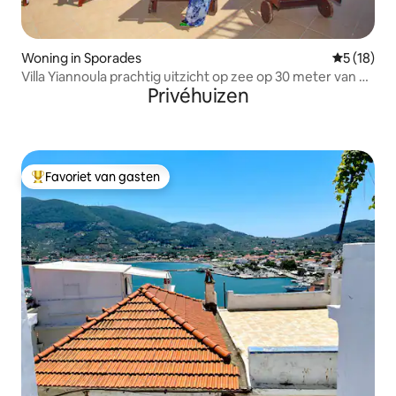
Woning in Sporades
Gemiddelde
5 (18)
Villa Yiannoula prachtig uitzicht op zee op 30 meter van de
Privéhuizen
zee
Favoriet van gasten
Topfavoriet van gasten