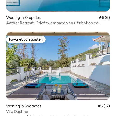
Woning in Skopelos
Gemiddeld
5 (6)
Aether Retreat | Privézwembaden en uitzicht op de
Egeïsche Zee
Favoriet van gasten
Favoriet van gasten
Woning in Sporades
Gemiddelde
5 (12)
Villa Daphne