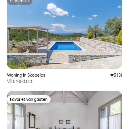
Superhost
Superhost
Woning in Skopelos
Gemiddeld
5 (3)
Villa Nektaria
Favoriet van gasten
Favoriet van gasten