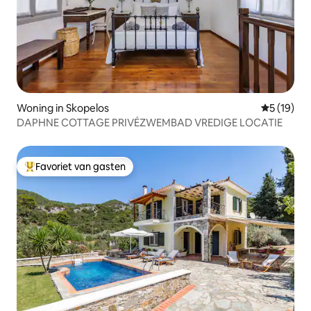
Woning in Skopelos
Gemiddelde
5 (19)
DAPHNE COTTAGE PRIVÉZWEMBAD VREDIGE LOCATIE
Favoriet van gasten
Topfavoriet van gasten