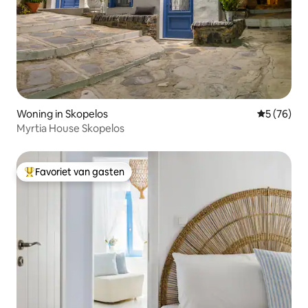
Woning in Skopelos
Gemiddelde
5 (76)
Myrtia House Skopelos
Favoriet van gasten
Topfavoriet van gasten