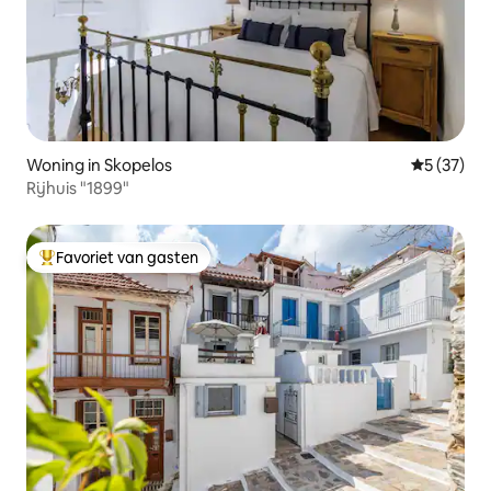
Woning in Skopelos
Gemiddelde
5 (37)
Rijhuis "1899"
Favoriet van gasten
Topfavoriet van gasten