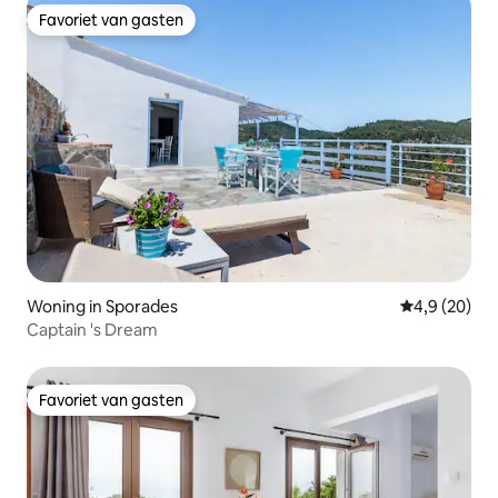
Favoriet van gasten
Favoriet van gasten
Woning in Sporades
Gemiddelde b
4,9 (20)
Captain 's Dream
Favoriet van gasten
Favoriet van gasten