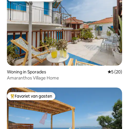
Woning in Sporades
Gemiddelde
5 (20)
Amaranthos Village Home
Favoriet van gasten
Topfavoriet van gasten