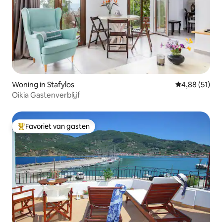
Woning in Stafylos
Gemiddelde be
4,88 (51)
Oikia Gastenverblijf
Favoriet van gasten
Topfavoriet van gasten