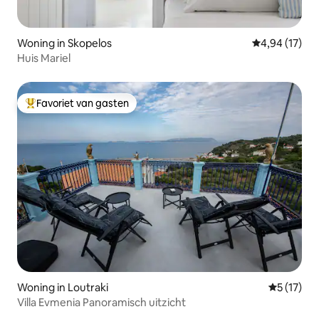
Woning in Skopelos
Gemiddelde be
4,94 (17)
Huis Mariel
Favoriet van gasten
Topfavoriet van gasten
Woning in Loutraki
Gemiddelde
5 (17)
Villa Evmenia Panoramisch uitzicht