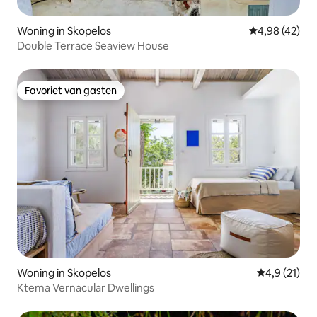
Woning in Skopelos
Gemiddelde be
4,98 (42)
Double Terrace Seaview House
Favoriet van gasten
Favoriet van gasten
Woning in Skopelos
Gemiddelde b
4,9 (21)
Ktema Vernacular Dwellings