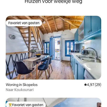
Huizen voor weekje weg
Favoriet van gasten
Favoriet van gasten
Woning in Skopelos
Gemiddelde be
4,97 (29)
Naar Koukounari
Favoriet van gasten
Topfavoriet van gasten