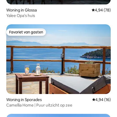
Woning in Glossa
Gemiddelde be
4,94 (78)
Yalee Opa's huis
Favoriet van gasten
Favoriet van gasten
Woning in Sporades
Gemiddelde be
4,94 (16)
Camellia Home | Puur uitzicht op zee