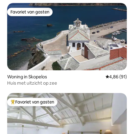
Favoriet van gasten
Favoriet van gasten
Woning in Skopelos
Gemiddelde be
4,86 (91)
Huis met uitzicht op zee
Favoriet van gasten
Topfavoriet van gasten