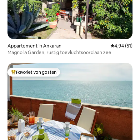
Appartement in Ankaran
Gemiddelde be
4,94 (51)
Magnolia Garden, rustig toevluchtsoord aan zee
Favoriet van gasten
Topfavoriet van gasten