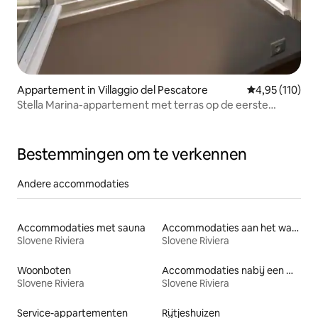
Appartement in Villaggio del Pescatore
Gemiddelde beo
4,95 (110)
Stella Marina-appartement met terras op de eerste
verdieping
Bestemmingen om te verkennen
Andere accommodaties
Accommodaties met sauna
Accommodaties aan het water
Slovene Riviera
Slovene Riviera
Woonboten
Accommodaties nabij een meer
Slovene Riviera
Slovene Riviera
Service-appartementen
Rijtjeshuizen