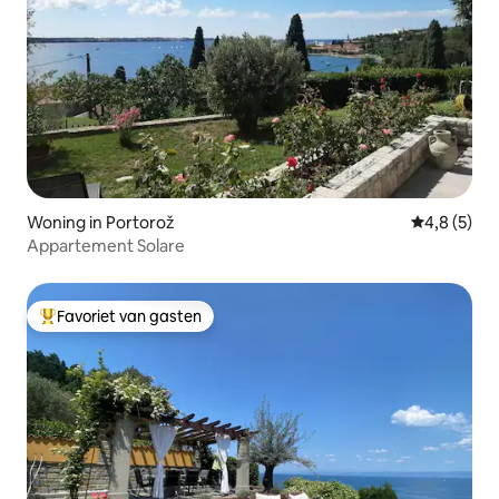
Woning in Portorož
Gemiddelde 
4,8 (5)
Appartement Solare
Favoriet van gasten
Topfavoriet van gasten