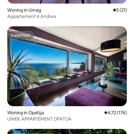
Woning in Umag
Gemiddelde
5 (21)
Appartement 4 Andrea
Superhost
Superhost
Woning in Opatija
Gemiddelde beo
4,72 (176)
UNIEK APPARTEMENT OPATIJA