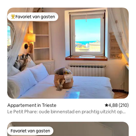
Favoriet van gasten
Topfavoriet van gasten
Appartement in Trieste
Gemiddelde beo
4,88 (210)
Le Petit Phare: oude binnenstad en prachtig uitzicht op
zee
Favoriet van gasten
Favoriet van gasten