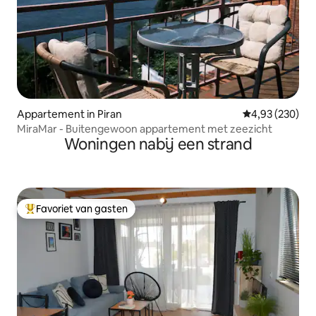
Appartement in Piran
Gemiddelde beo
4,93 (230)
MiraMar - Buitengewoon appartement met zeezicht
Woningen nabij een strand
Favoriet van gasten
Topfavoriet van gasten