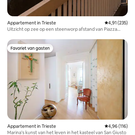
Appartement in Trieste
Gemiddelde beo
4,91 (235)
Uitzicht op zee op een steenworp afstand van Piazza
Unità
Favoriet van gasten
Favoriet van gasten
Appartement in Trieste
Gemiddelde beo
4,96 (116)
Marina's kunst van het leven in het kasteel van San Giusto