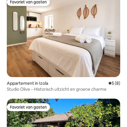
Favoriet van gasten
Favoriet van gasten
Appartement in Izola
Gemiddeld
5 (8)
Studio Olive – Historisch uitzicht en groene charme
Favoriet van gasten
Favoriet van gasten