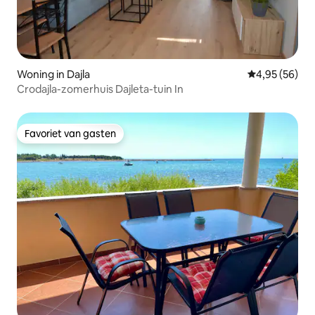
Woning in Dajla
Gemiddelde be
4,95 (56)
Crodajla-zomerhuis Dajleta-tuin In
Favoriet van gasten
Favoriet van gasten