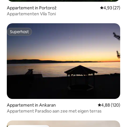
Appartement in Portorož
Gemiddelde be
4,93 (27)
Appartementen Vila Toni
Superhost
Superhost
Appartement in Ankaran
Gemiddelde beo
4,88 (120)
Appartement Paradiso aan zee met eigen terras