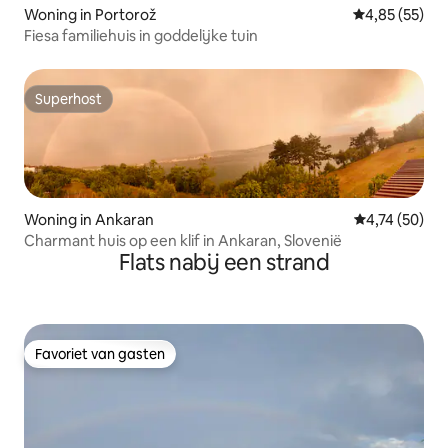
Woning in Portorož
Gemiddelde be
4,85 (55)
Fiesa familiehuis in goddelijke tuin
Superhost
Superhost
Woning in Ankaran
Gemiddelde be
4,74 (50)
Charmant huis op een klif in Ankaran, Slovenië
Flats nabij een strand
Favoriet van gasten
Favoriet van gasten