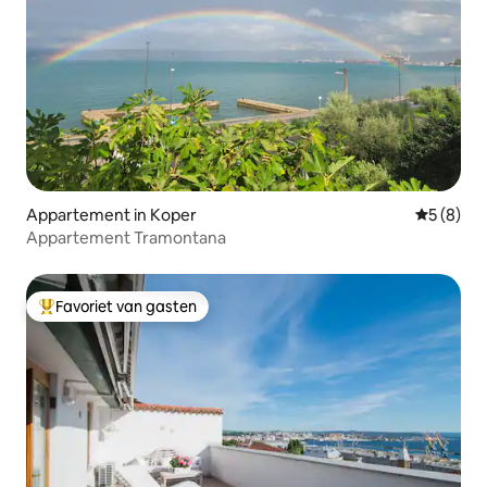
Appartement in Koper
Gemiddeld
5 (8)
Appartement Tramontana
Favoriet van gasten
Topfavoriet van gasten