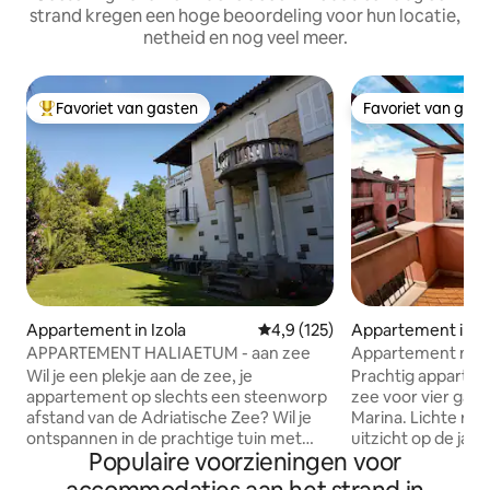
strand kregen een hoge beoordeling voor hun locatie,
netheid en nog veel meer.
Favoriet van gasten
Favoriet van gas
Topfavoriet van gasten
Favoriet van gas
Appartement in Izola
Gemiddelde beoordeling van 4,9
4,9 (125)
Appartement in M
APPARTEMENT HALIAETUM - aan zee
Appartement met 
jachthaven • Port
Wil je een plekje aan de zee, je
Prachtig appartem
appartement op slechts een steenworp
zee voor vier gast
afstand van de Adriatische Zee? Wil je
Marina. Lichte ruimtes met terras met
ontspannen in de prachtige tuin met
uitzicht op de jac
Populaire voorzieningen voor
rijke schaduw, terwijl je kinderen in de
Adriatische Zee. 2
tuin spelen of zwemmen in de zee voor
badkamers, wifi, a