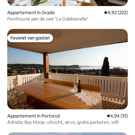
Appartement in Grado
Gemiddelde beo
4,92 (222)
Penthouse aan de zee "La Gabbianella"
Favoriet van gasten
Favoriet van gasten
Appartement in Portorož
Gemiddelde be
4,94 (31)
Adriatic Bay Morje: uitzicht, airco, gratis parkeren, wifi