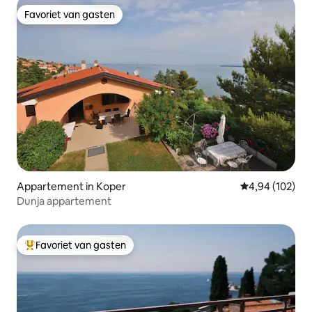
Favoriet van gasten
Favoriet van gasten
Appartement in Koper
Gemiddelde beo
4,94 (102)
Dunja appartement
Favoriet van gasten
Topfavoriet van gasten