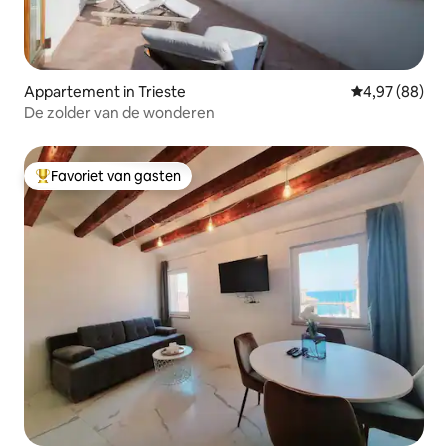
Appartement in Trieste
Gemiddelde be
4,97 (88)
De zolder van de wonderen
Favoriet van gasten
Topfavoriet van gasten