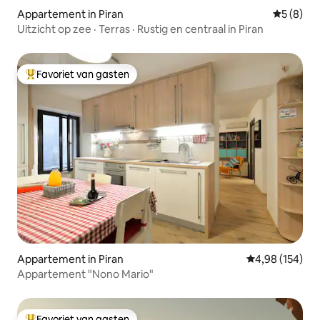
Appartement in Piran
Gemiddeld
5 (8)
Uitzicht op zee · Terras · Rustig en centraal in Piran
Favoriet van gasten
Topfavoriet van gasten
Appartement in Piran
Gemiddelde beo
4,98 (154)
Appartement "Nono Mario"
Favoriet van gasten