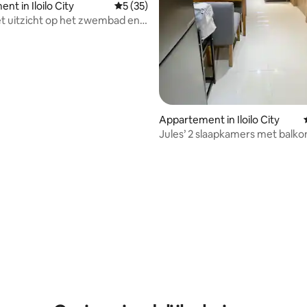
t in Iloilo City
Gemiddelde beoordeling van 5 uit 5, 35 r
5 (35)
t uitzicht op het zwembad en
Style Residences
Appartement in Iloilo City
Jules’ 2 slaapkamers met balk
stijl, Residences, gebouw A
 van 4,79 uit 5, 131 recensies