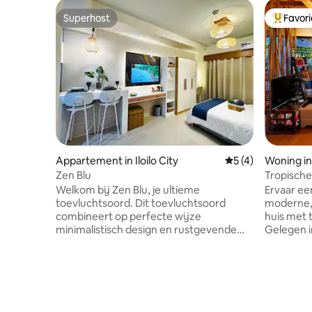
Superhost
Favor
Superhost
Topfavor
Appartement in Iloilo City
Gemiddelde beoord
5 (4)
Woning in 
Zen Blu
Tropische 
City
Welkom bij Zen Blu, je ultieme
Ervaar ee
toevluchtsoord. Dit toevluchtsoord
moderne, 
combineert op perfecte wijze
huis met t
minimalistisch design en rustgevende
Gelegen i
blauwe accenten om onmiddellijke
minuten a
ontspanning te bevorderen. Geniet van
Center, Fe
een adembenemend uitzicht op de
minuten af
zonsondergang. Bekijk de hemel
Park Distri
vuuroranje en roze worden,
Esplanade. We hebben ook een B
rechtstreeks vanaf je eigen balkon.
(met chau