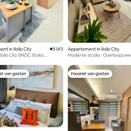
ling van 5 uit 5, 19 recensies
t in Iloilo City
Gemiddelde beoordeling van 5 uit 5, 41 
5 (41)
Appartement in Iloilo City
loilo City SMDC Styles
Moderne studio · Overloopzwe
e
Iloilo
iet van gasten
Favoriet van gasten
iet van gasten
Favoriet van gasten