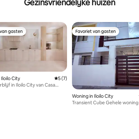
Gezinsvriendelijke huizen
 van gasten
Favoriet van gasten
 van gasten
Favoriet van gasten
Iloilo City
Gemiddelde beoordeling van 5 uit 5, 7 r
5 (7)
lijf in Iloilo City van Casa
irbnb
Woning in Iloilo City
Transient Cube Gehele woning in
City