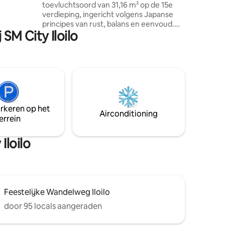
toevluchtsoord van 31,16 m² op de 15e
pbank,
verdieping, ingericht volgens Japanse
, een
principes van rust, balans en eenvoud.
ler, een
SM City Iloilo
Dit toevluchtsoord, ontworpen met
moderne, organische texturen en
warme, aardse tinten, biedt een rustig
gang tot
toevluchtsoord in het hart van de stad.
Of je nu in Iloilo bent voor zaken, voor
plezier of voor een rustige pauze, dit
luxueuze toevluchtsoord is ontworpen
voor ontspannen ochtenden,
arkeren op het
rustgevende nachten en betekenisvolle
Airconditioning
errein
momenten daartussenin – een serene
ruimte om op te laden en je thuis te
voelen.
Iloilo
Feestelijke Wandelweg Iloilo
door 95 locals aangeraden