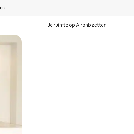
ven
Je ruimte op Airbnb zetten
ken of swipen.