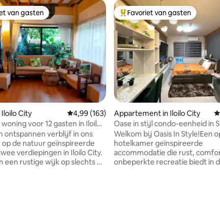
iet van gasten
Favoriet van gasten
iet van gasten
Topfavoriet van gasten
eling van 5 uit 5, 4 recensies
Iloilo City
Gemiddelde beoordeling van 4,99 uit 5, 163 r
4,99 (163)
Appartement in Iloilo City
G
woning voor 12 gasten in Iloilo
Oase in stijl condo-eenheid in
Style Residences
n ontspannen verblijf in ons
Welkom bij Oasis In Style!Een 
op de natuur geïnspireerde
hotelkamer geïnspireerde
wee verdiepingen in Iloilo City.
accommodatie die rust, comfo
n een rustige wijk op slechts 9
onbeperkte recreatie biedt in d
fstand van Iloilo Convention
Op 3 minuten lopen van het
stive Mall, restaurants, op 10
winkelcentrum SM City. Geniet
stand van SM City Iloilo, Atria
gemak van winkelen, dineren en
ct, Smallville en Iloilo River
op een steenworp afstand van
USJE
bruisende City of Love, Iloilo Cit
ffeur) te huur voor gasten die
voor 2-3 personen met een