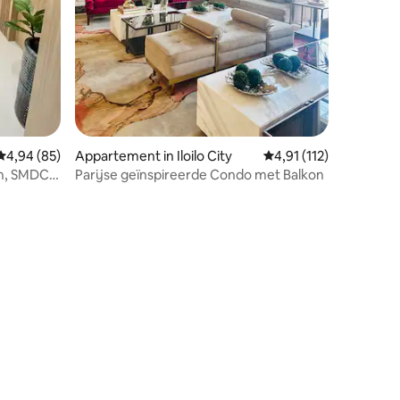
ecensies
Gemiddelde beoordeling van 4,94 uit 5, 85 recensies
4,94 (85)
Appartement in Iloilo City
Gemiddelde beoordeling
4,91 (112)
on, SMDC-
Parijse geïnspireerde Condo met Balkon