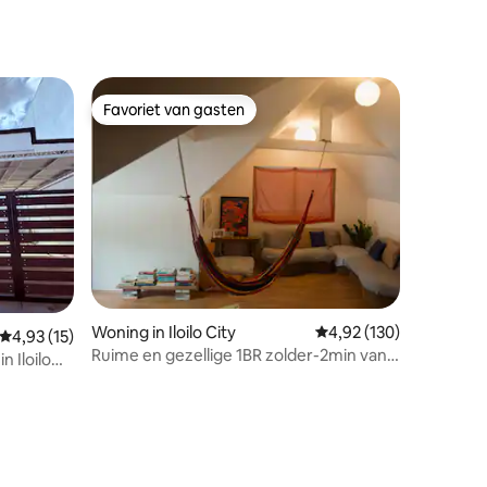
Favoriet van gasten
Favoriet van gasten
ecensies
Woning in Iloilo City
Gemiddelde beoordeling
4,92 (130)
Gemiddelde beoordeling van 4,93 uit 5, 15 recensies
4,93 (15)
Ruime en gezellige 1BR zolder-2min van
 Iloilo
busstation