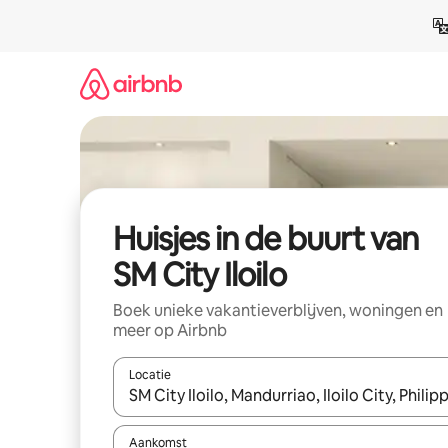
Ga
direct
naar
inhoud
Huisjes in de buurt van
SM City Iloilo
Boek unieke vakantieverblijven, woningen en
meer op Airbnb
Locatie
Wanneer er suggesties beschikbaar zijn, maak je 
Aankomst