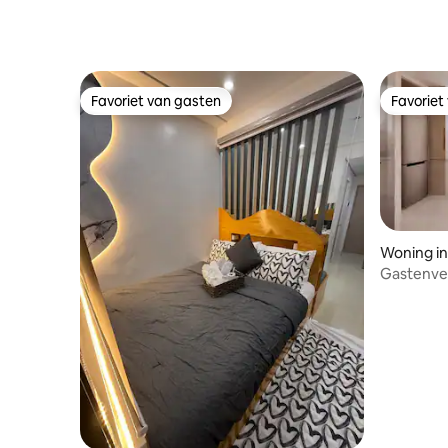
Iloilo City
Favoriet van gasten
Favoriet
Favoriet van gasten
Favoriet
Woning in 
Gastenverb
Familia A