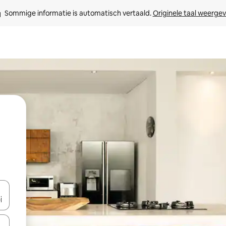
Sommige informatie is automatisch vertaald. 
Originele taal weerge
een keuze met je de pijltjestoetsen omhoog en omlaag, óf door te tik