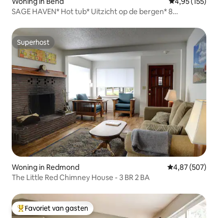
Woning in Bend
Gemiddelde beo
4,95 (155)
SAGE HAVEN* Hot tub* Uitzicht op de bergen* 8
slaapplaatsen
Superhost
Superhost
Woning in Redmond
Gemiddelde beo
4,87 (507)
The Little Red Chimney House - 3 BR 2 BA
Favoriet van gasten
Topfavoriet van gasten