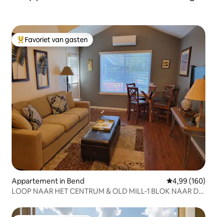
Favoriet van gasten
Topfavoriet van gasten
Appartement in Bend
Gemiddelde beo
4,99 (160)
LOOP NAAR HET CENTRUM & OLD MILL-1 BLOK NAAR DE
RIVIER-#4