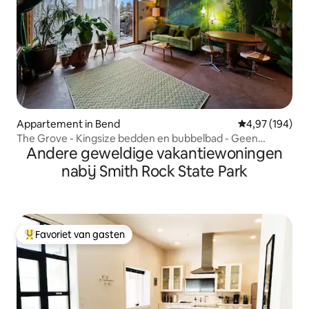
Appartement in Bend
Gemiddelde beo
4,97 (194)
The Grove - Kingsize bedden en bubbelbad - Geen
Andere geweldige vakantiewoningen
huisdieren
nabij Smith Rock State Park
Favoriet van gasten
Topfavoriet van gasten