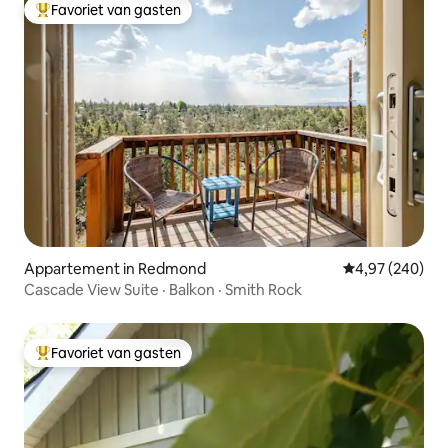
Favoriet van gasten
Topfavoriet van gasten
Appartement in Redmond
Gemiddelde beo
4,97 (240)
Cascade View Suite · Balkon · Smith Rock
Favoriet van gasten
Topfavoriet van gasten