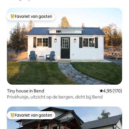
Favoriet van gasten
Topfavoriet van gasten
Tiny house in Bend
Gemiddelde beo
4,95 (170)
Privéhuisje, uitzicht op de bergen, dicht bij Bend
Favoriet van gasten
Topfavoriet van gasten