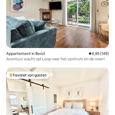
Appartement in Bend
Gemiddelde beo
4,95 (149)
Avontuur wacht op! Loop naar het centrum en de rivier!
Favoriet van gasten
Topfavoriet van gasten