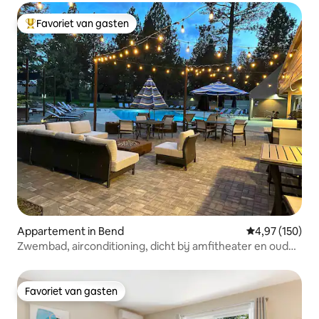
Favoriet van gasten
Topfavoriet van gasten
Appartement in Bend
Gemiddelde beo
4,97 (150)
Zwembad, airconditioning, dicht bij amfitheater en oude
molen
Favoriet van gasten
Favoriet van gasten