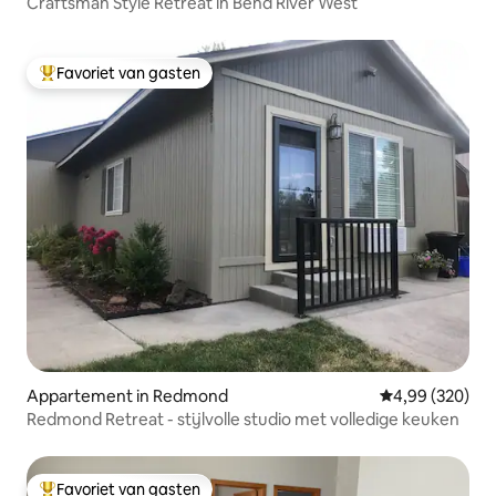
Craftsman Style Retreat in Bend River West
Favoriet van gasten
Topfavoriet van gasten
Appartement in Redmond
Gemiddelde beo
4,99 (320)
Redmond Retreat - stijlvolle studio met volledige keuken
Favoriet van gasten