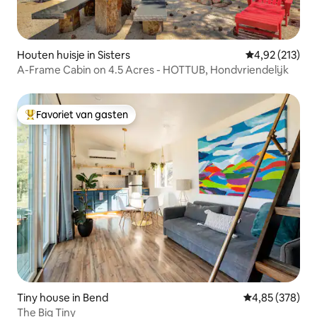
Houten huisje in Sisters
Gemiddelde beo
4,92 (213)
A-Frame Cabin on 4.5 Acres - HOTTUB, Hondvriendelijk
Favoriet van gasten
Topfavoriet van gasten
Tiny house in Bend
Gemiddelde beo
4,85 (378)
The Big Tiny