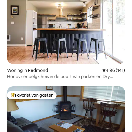
Woning in Redmond
Gemiddelde beo
4,96 (141)
Hondvriendelijk huis in de buurt van parken en Dry
Canyon
Favoriet van gasten
Topfavoriet van gasten