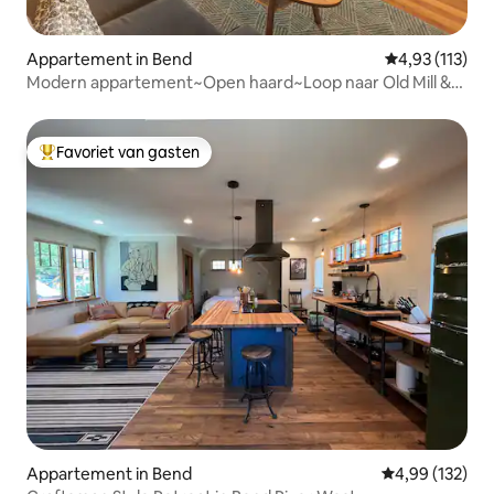
Appartement in Bend
Gemiddelde beo
4,93 (113)
Modern appartement~Open haard~Loop naar Old Mill &
River
Favoriet van gasten
Topfavoriet van gasten
Appartement in Bend
Gemiddelde beo
4,99 (132)