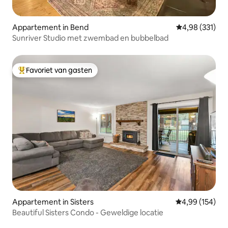
Appartement in Bend
Gemiddelde beo
4,98 (331)
Sunriver Studio met zwembad en bubbelbad
Favoriet van gasten
Topfavoriet van gasten
Appartement in Sisters
Gemiddelde beo
4,99 (154)
Beautiful Sisters Condo - Geweldige locatie