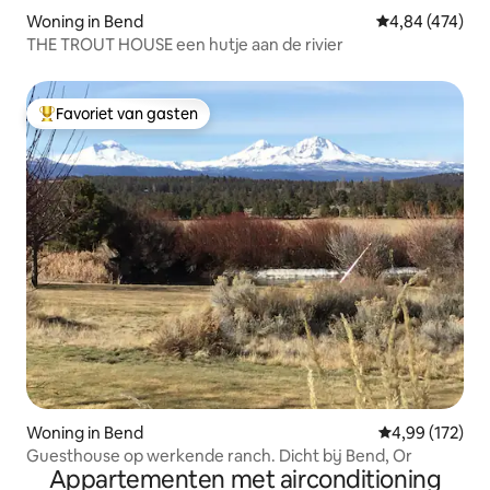
Woning in Bend
Gemiddelde beo
4,84 (474)
THE TROUT HOUSE een hutje aan de rivier
Favoriet van gasten
Topfavoriet van gasten
Woning in Bend
Gemiddelde beo
4,99 (172)
Guesthouse op werkende ranch. Dicht bij Bend, Or
Appartementen met airconditioning