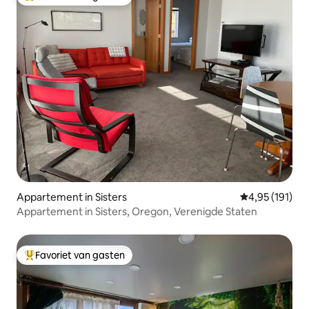
Topfavoriet van gasten
Appartement in Sisters
Gemiddelde beo
4,95 (191)
Appartement in Sisters, Oregon, Verenigde Staten
Favoriet van gasten
Topfavoriet van gasten