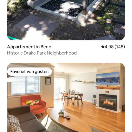
Appartement in Bend
Gemiddelde beo
4,98 (748)
Historic Drake Park Neighborhood .
Favoriet van gasten
Favoriet van gasten