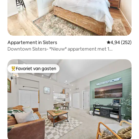
Appartement in Sisters
Gemiddelde beo
4,94 (252)
Downtown Sisters- *Nieuw* appartement met 1
slaapkamer
Favoriet van gasten
Topfavoriet van gasten