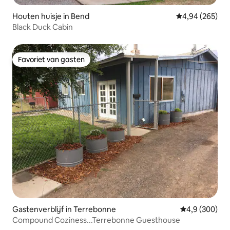
Houten huisje in Bend
Gemiddelde beo
4,94 (265)
Black Duck Cabin
Favoriet van gasten
Favoriet van gasten
Gastenverblijf in Terrebonne
Gemiddelde be
4,9 (300)
Compound Coziness...Terrebonne Guesthouse