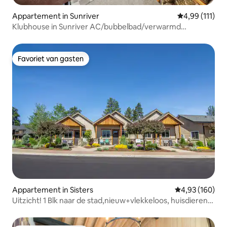
Appartement in Sunriver
Gemiddelde beo
4,99 (111)
Klubhouse in Sunriver AC/bubbelbad/verwarmd
zwembad/barbecue
Favoriet van gasten
Favoriet van gasten
Appartement in Sisters
Gemiddelde beo
4,93 (160)
Uitzicht! 1 Blk naar de stad,nieuw+vlekkeloos, huisdieren
ok- Midden