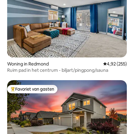
Woning in Redmond
Gemiddelde beo
4,92 (255)
Ruim pad in het centrum - biljart/pingpong/sauna
Favoriet van gasten
Topfavoriet van gasten