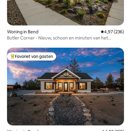
Woning in Bend
Gemiddelde beo
4,97 (236)
Butler Corner - Nieuw, schoon en minuten van het
centrum
Favoriet van gasten
Topfavoriet van gasten