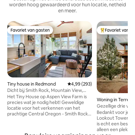
worden hoog gewaardeerd voor hun locatie, netheid
en meer.
Favoriet van gasten
Favoriet van g
Favoriet van gasten
Topfavoriet van 
Tiny house in Redmond
Gemiddelde beoordeling van 4,99
4,99 (293)
Dicht bij Smith Rock, Mountain View,
Country Charm
Het Tiny House op Aspen View Farm is
Woning in Terreb
precies wat je nodig hebt! Geweldige
Gezellige drie ver
locatie voor het verkennen van het
uitkijktoren
Bedankt voor je in
prachtige Central Oregon - Smith Rock
Lookout Tower! On
ligt op slechts 15 minuten afstand. Op
is echt een beste
een unieke boerderij van 14 hectare kun
alleen een plek om
je ontspannen en je terugtrekken met