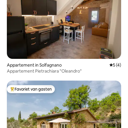
Appartement in Solfagnano
Gemiddeld
5 (4)
Appartement Pietrachiara "Oleandro"
Favoriet van gasten
Topfavoriet van gasten