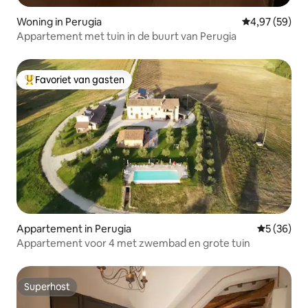
Woning in Perugia
Gemiddelde be
4,97 (59)
Appartement met tuin in de buurt van Perugia
Favoriet van gasten
Topfavoriet van gasten
Appartement in Perugia
Gemiddelde
5 (36)
Appartement voor 4 met zwembad en grote tuin
Superhost
Superhost