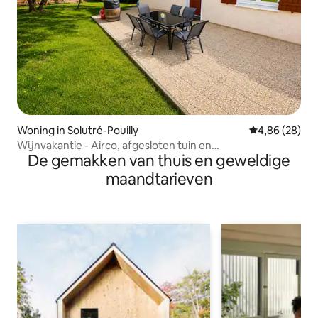
Woning in Solutré-Pouilly
Gemiddelde be
4,86 (28)
Wijnvakantie - Airco, afgesloten tuin en
De gemakken van thuis en geweldige
privéparkeerplaats
maandtarieven