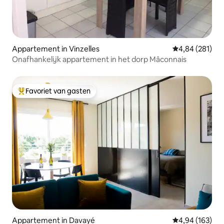
Appartement in Vinzelles
Gemiddelde beo
4,84 (281)
Onafhankelijk appartement in het dorp Mâconnais
Favoriet van gasten
Topfavoriet van gasten
Appartement in Davayé
Gemiddelde beo
4,94 (163)