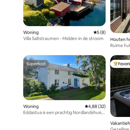
Woning
Gemiddelde beoord
5 (8)
Villa Saltstraumen - Midden in de stroom
Houten hu
Ruime hut
Superhost
Favor
Superhost
Topfavor
Woning
Gemiddelde beoordeling
4,88 (32)
Eddastua is een prachtig Nordlandshuis
uit 1880
Vakantieh
Gezellige 