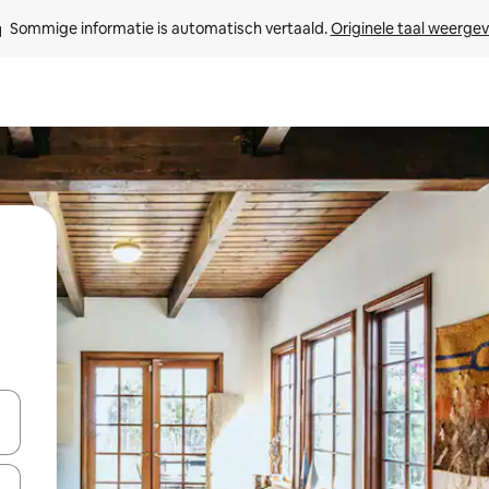
Sommige informatie is automatisch vertaald. 
Originele taal weerge
een keuze met je de pijltjestoetsen omhoog en omlaag, óf door te tik