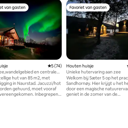
iet van gasten
Favoriet van gasten
iet van gasten
Favoriet van gasten
isje
Gemiddelde beoordeling van 5 uit 5, 74 r
5 (74)
Houten huisje
ee,wandelgebied en centrale
Unieke hutervaring aan zee
ellige hut van 85 m2, met
Welkom bij Sæter 5 op het prac
ging in Naurstad. Jacuzzi/hot
Sandhornøy. Hier krijgt u het hele jaar
worden gehuurd, moet vooraf
door een magische natuurervar
vereengekomen. Inbegrepen
geniet in de zomer van de
 van de jacuzzi krijg je een
middernachtzon en laat het no
op winteravonden over de hem
op zee en mooie wandelroutes in
dansen. De hut heeft drie comfortabele
ling van 5 uit 5, 10 recensies
ing. De hut heeft een goede
slaapkamers met in totaal 7 be
d, watergedragen
onlangs gerenoveerde badkam
arming, centrale stofzuiger en
grote buitenruimte waar u kun