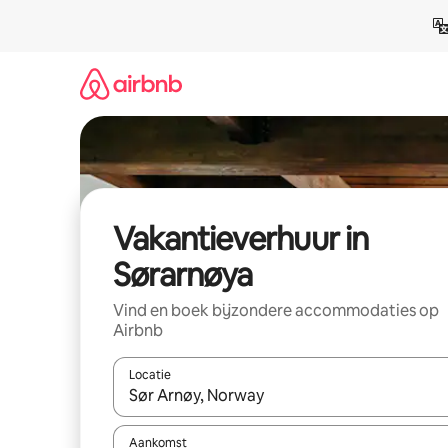
Ga
direct
naar
inhoud
Vakantieverhuur in
Sørarnøya
Vind en boek bijzondere accommodaties op
Airbnb
Locatie
Wanneer er suggesties beschikbaar zijn, maak je 
Aankomst