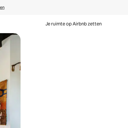
ven
Je ruimte op Airbnb zetten
ken of swipen.