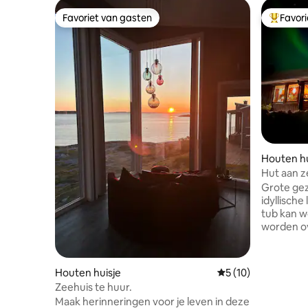
Favoriet van gasten
Favor
Favoriet van gasten
Topfavor
Houten hu
Hut aan z
locatie.
Grote gez
idyllische lig
tub kan 
worden o
in de huur
badjas. De hut heeft een prachtig
uitzicht 
Houten huisje
Gemiddelde beoorde
5 (10)
de omgev
Zeehuis te huur.
standaar
Maak herinneringen voor je leven in deze
vloerverw