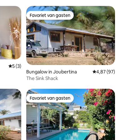
Favoriet van gasten
Favoriet van gasten
Gemiddelde beoordeling van 5 uit 5, 3 recensies
5 (3)
ecensies
Bungalow in Joubertina
Gemiddelde beoordelin
4,87 (97)
The Sink Shack
Favoriet van gasten
Favoriet van gasten