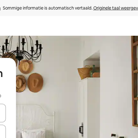
Sommige informatie is automatisch vertaald. 
Originele taal weerge
n
b
een keuze met je de pijltjestoetsen omhoog en omlaag, óf door te tik