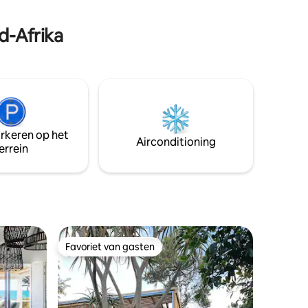
rand van
voorstedelijke omgeving. Centraal
gelegen met een aparte ingang en
d-Afrika
overdekte parkeerplaats. Absoluut geen
muziek toegestaan
arkeren op het
Airconditioning
errein
Favoriet van gasten
Favoriet van gasten