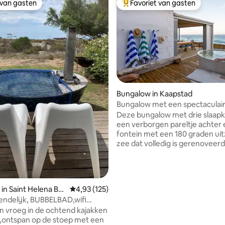
 van gasten
Favoriet van gasten
 van gasten
Topfavoriet van gasten
Bungalow in Kaapstad
Bungalow met een spectaculair 
van 4,97 uit 5, 218 recensies
Deze bungalow met drie slaapk
een verborgen pareltje achter
fontein met een 180 graden uit
zee dat volledig is gerenoveer
smaakvol is ontworpen. Luister
golven die op de rotsen breken 
in de hottub zit. De open woo
stroomt moeiteloos uit op een
in Saint Helena Ba
Gemiddelde beoordeling van 4,93 uit 5, 125 r
4,93 (125)
dek met spectaculair uitzicht.
endelijk, BUBBELBAD,wifi
op korte loopafstand van het
isdieren welkom
n vroeg in de ochtend kajakken
getijdenzwembad van St. Jam
i ,ontspan op de stoep met een
zijn felgekleurde kleedhutten 