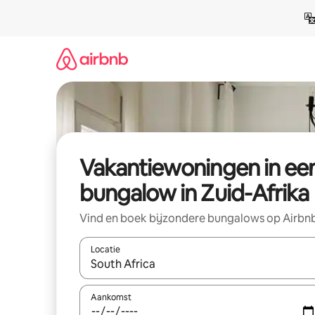
Ga
direct
naar
inhoud
Vakantiewoningen in ee
bungalow in Zuid-Afrika
Vind en boek bijzondere bungalows op Airbn
Locatie
Wanneer er suggesties beschikbaar zijn, maak je 
Aankomst