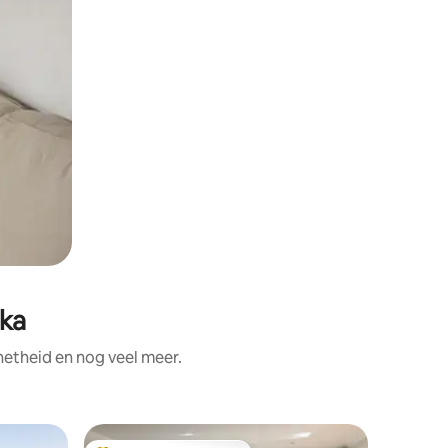
ika
etheid en nog veel meer.
Bungalow