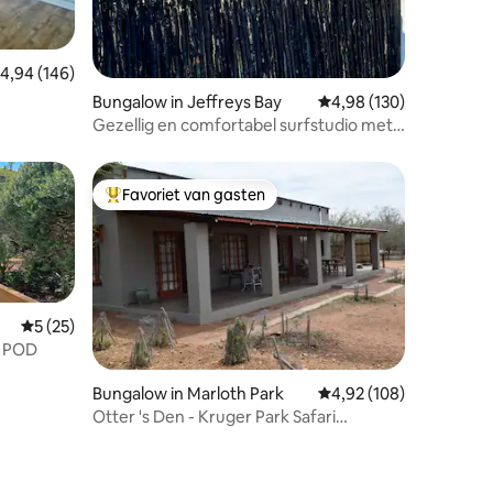
emiddelde beoordeling van 4,94 uit 5, 146 recensies
4,94 (146)
ecensies
Bungalow in Jeffreys Bay
Gemiddelde beoordeling
4,98 (130)
Gezellig en comfortabel surfstudio met
uitzicht op de oceaan
Favoriet van gasten
Topfavoriet van gasten
Gemiddelde beoordeling van 5 uit 5, 25 recensies
5 (25)
n POD
Bungalow in Marloth Park
Gemiddelde beoordeling
4,92 (108)
ecensies
Otter 's Den - Kruger Park Safari
Bungalow