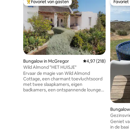
Favoriet van gasten
Favoriet
Topfavoriet van gasten
Favoriet
Bungalow in McGregor
Gemiddelde beoordeling 
4,97 (218)
Wild Almond "HET HUISJE"
Ervaar de magie van Wild Almond
Cottage, een charmant toevluchtsoord
met twee slaapkamers, eigen
badkamers, een ontspannende lounge
en een zonovergoten veranda. Onze
volledig uitgeruste keuken is voorzien
van een airfryer en een gaskookplaat
Bungalow 
voor beginnende gastronomische chef-
y
Gezinsvri
koks. Maak na je reis een duik in ons
,kajak,hu
Geniet va
verfrissende, sprankelende zwembad of
in de baa
maak een schilderachtige wandeling van