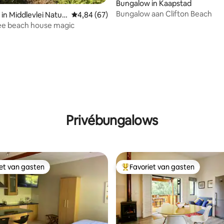
Bungalow in Kaapstad
Bungalow aan Clifton Beach
 Natur
Gemiddelde beoordeling van 4,84 uit 5, 67 r
4,84 (67)
,
e beach house magic
g van 4,85 uit 5, 13 recensies
Privébungalows
iet van gasten
Favoriet van gasten
iet van gasten
Topfavoriet van gasten