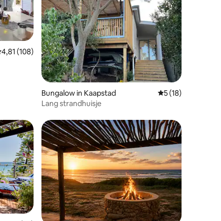
emiddelde beoordeling van 4,81 uit 5, 108 recensies
4,81 (108)
ecensies
Bungalow in Kaapstad
Gemiddelde beoorde
5 (18)
Lang strandhuisje