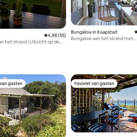
 van 4,96 uit 5, 50 recensies
Bungalow in Kaapstad
G
Gemiddelde beoordeling van 4,98 uit 5, 55 r
4,98 (55)
Bungalow aan het strand met
n het strand | Uitzicht op de
privézwembad in Camps Bay
g en zwembad
 van gasten
Favoriet van gasten
 van gasten
Favoriet van gasten