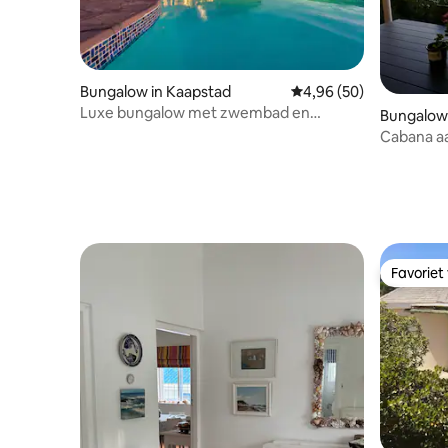
Bungalow in Kaapstad
Gemiddelde beoordeling
4,96 (50)
Luxe bungalow met zwembad en
Bungalow
uitzicht op zee
Cabana aa
Tafelber
Favoriet
Favoriet