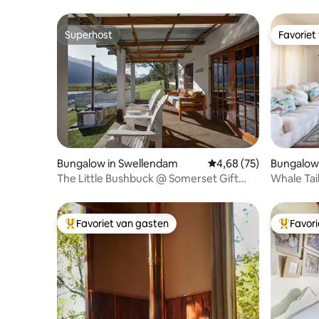
Superhost
Favoriet
Superhost
Favoriet
Bungalow in Swellendam
Gemiddelde beoordeling
4,68 (75)
Bungalow 
The Little Bushbuck @ Somerset Gift
Whale Tai
Getaway Farm
Favoriet van gasten
Favor
Topfavoriet van gasten
Topfavor