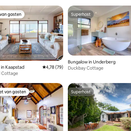
 van gasten
Superhost
 van gasten
Superhost
Bungalow in Underberg
 van 4,68 uit 5, 75 recensies
in Kaapstad
Gemiddelde beoordeling van 4,78 uit 5, 79 r
4,78 (79)
Duckbay Cottage
l Cottage
iet van gasten
Superhost
iet van gasten
Superhost