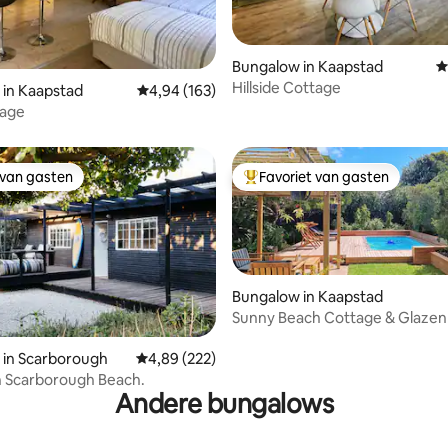
Bungalow in Kaapstad
G
 van 4,99 uit 5, 94 recensies
Hillside Cottage
in Kaapstad
Gemiddelde beoordeling van 4,94 uit 5, 163 r
4,94 (163)
tage
 van gasten
Favoriet van gasten
 van gasten
Topfavoriet van gasten
Bungalow in Kaapstad
Sunny Beach Cottage & Glaze
van 4,79 uit 5, 204 recensies
 in Scarborough
Gemiddelde beoordeling van 4,89 uit 5, 222 r
4,89 (222)
n Scarborough Beach.
Andere bungalows