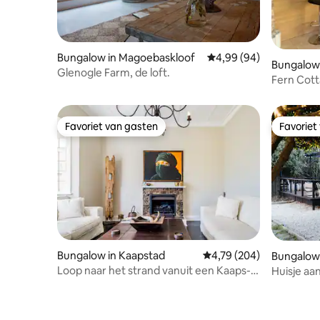
Bungalow in Magoebaskloof
Gemiddelde beoordeling
4,99 (94)
Bungalow 
Glenogle Farm, de loft.
Fern Cot
Favoriet van gasten
Favoriet
Favoriet van gasten
Favoriet
Bungalow in Kaapstad
Gemiddelde beoordeling 
4,79 (204)
Bungalow
Loop naar het strand vanuit een Kaaps-
Huisje aa
Hollandse bungalow