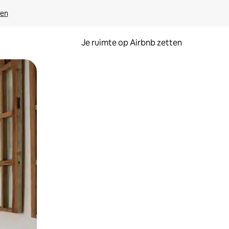
ven
Je ruimte op Airbnb zetten
ken of swipen.