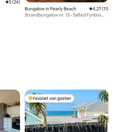
Gemiddelde beoordeling van 5 uit 5, 24 recensies
5 (24)
ecensies
Bungalow in Pearly Beach
Gemiddelde beoordelin
4,27 (11)
Strandbungalow nr. 13 - Salted Fynbos
Staying
Favoriet van gasten
Topfavoriet van gasten