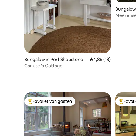
Bungalow in Middlevlei
e Reserve
Meerense
Bungalow in Port Shepstone
Gemiddelde beoordelin
4,85 (13)
Canute 's Cottage
Favoriet van gasten
Favor
Topfavoriet van gasten
Topfavor