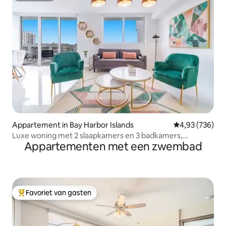
Appartement in Bay Harbor Islands
Gemiddelde beo
4,93 (736)
Luxe woning met 2 slaapkamers en 3 badkamers,
Appartementen met een zwembad
wandeling naar het strand, zwembad, jacuzzi
Favoriet van gasten
Topfavoriet van gasten