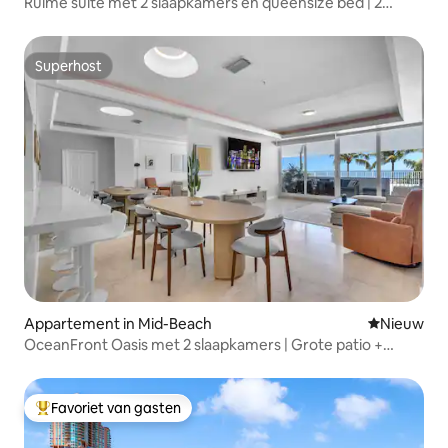
Ruime suite met 2 slaapkamers en queensize bed | 2
badkamers | Slaapt 6
Superhost
Superhost
Appartement in Mid-Beach
Nieuwe ac
Nieuw
OceanFront Oasis met 2 slaapkamers | Grote patio +
gratis parkeren
Favoriet van gasten
Topfavoriet van gasten