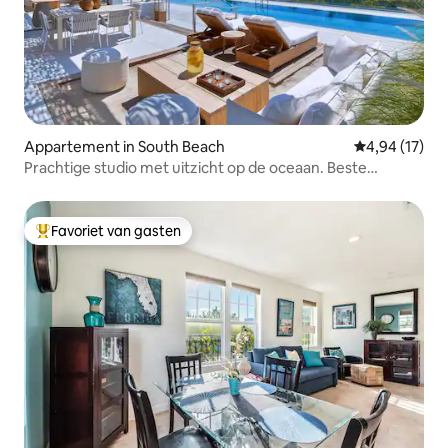
Appartement in South Beach
Gemiddelde be
4,94 (17)
Prachtige studio met uitzicht op de oceaan. Beste
voorzieningen
Favoriet van gasten
Topfavoriet van gasten