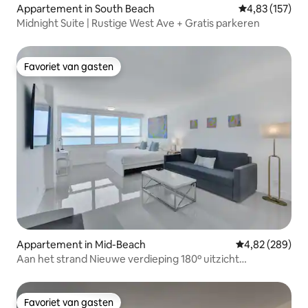
Appartement in South Beach
Gemiddelde beo
4,83 (157)
Midnight Suite | Rustige West Ave + Gratis parkeren
Favoriet van gasten
Favoriet van gasten
Appartement in Mid-Beach
Gemiddelde beo
4,82 (289)
Aan het strand Nieuwe verdieping 180º uitzicht
Oceanview Appartement
Favoriet van gasten