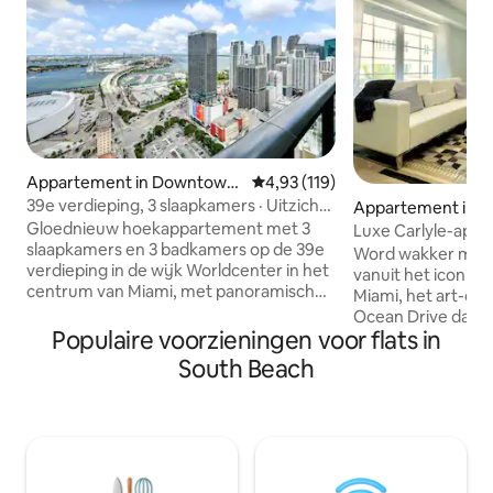
Appartement in Downtown
Gemiddelde beoordeling van 4,93
4,93 (119)
Miami
39e verdieping, 3 slaapkamers · Uitzicht
Appartement in S
op de baai en de stad · 8 slaapplaatsen
h
Gloednieuw hoekappartement met 3
Luxe Carlyle-app
slaapkamers en 3 badkamers op de 39e
oceaan in Miami B
Word wakker met u
verdieping in de wijk Worldcenter in het
vanuit het iconisch
centrum van Miami, met panoramisch
Miami, het art-d
uitzicht op de baai en de stad vanaf een
Ocean Drive dat te 
balkon van 23 m² en kamerhoge ramen.
Populaire voorzieningen voor flats in
Birdcage. Dit ger
121 m² aan ruimte verdeeld over drie
appartement met 
South Beach
slaapkamers — ideaal voor gezinnen en
badkamers ligt o
groepen. Fitnessruimte, zwembad in
afstand van het s
resortstijl, eetgelegenheden op het
van het Versace-
terrein (3 restaurants) en spa. Op een
kingsize bedden, ja
steenworp afstand van Brightline,
uitgeruste keuken
Metromover, Bayside en Miami
smart-tv’s. Verdu