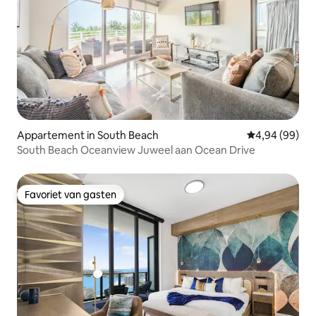
Appartement in South Beach
Gemiddelde be
4,94 (99)
South Beach Oceanview Juweel aan Ocean Drive
Favoriet van gasten
Favoriet van gasten