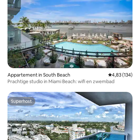
Appartement in South Beach
Gemiddelde beo
4,83 (134)
Prachtige studio in Miami Beach: wifi en zwembad
Superhost
Superhost