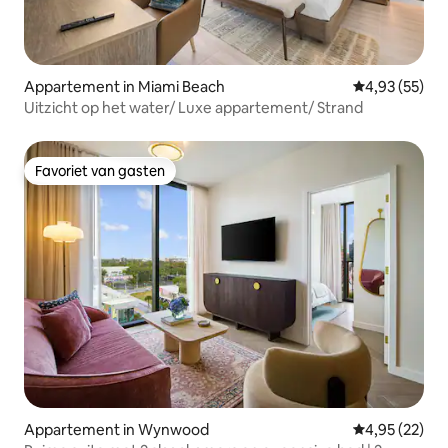
Appartement in Miami Beach
Gemiddelde be
4,93 (55)
Uitzicht op het water/ Luxe appartement/ Strand
Favoriet van gasten
Favoriet van gasten
Appartement in Wynwood
Gemiddelde be
4,95 (22)