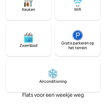
Worldcenter. Let op: er is een verplichte
voor een goede na
resorttoeslag van het gebouw van $
Strandstoelen en 
Keuken
Wifi
35/nacht vereist (vastgesteld door het
Op loopafstand va
gebouw, niet door de verhuurder).
restaurants en u
Alleen betaald parkeren.
van South Beach e
perfecte vakantie
hier.
Gratis parkeren op
Zwembad
het terrein
Airconditioning
Flats voor een weekje weg