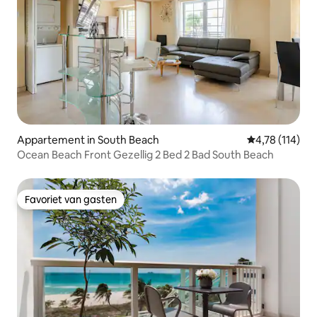
Appartement in South Beach
Gemiddelde beo
4,78 (114)
Ocean Beach Front Gezellig 2 Bed 2 Bad South Beach
Favoriet van gasten
Favoriet van gasten