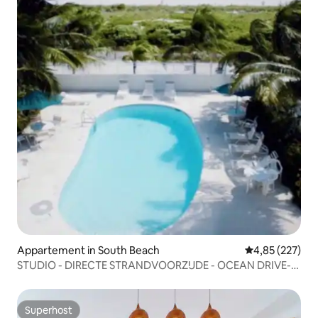
Appartement in South Beach
Gemiddelde beo
4,85 (227)
STUDIO - DIRECTE STRANDVOORZIJDE - OCEAN DRIVE-
SOBE
Superhost
Superhost