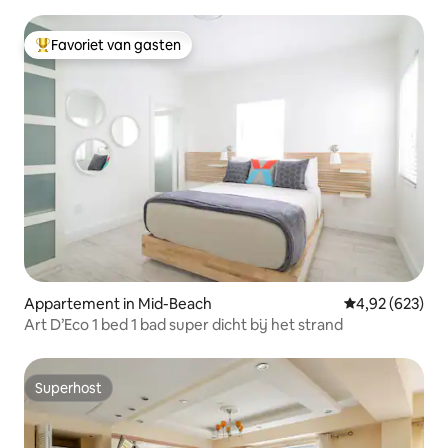
Favoriet van gasten
Topfavoriet van gasten
Appartement in Mid-Beach
Gemiddelde beo
4,92 (623)
Art D’Eco 1 bed 1 bad super dicht bij het strand
Superhost
Superhost