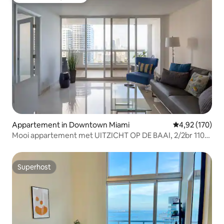
Favoriet van gasten
Appartement in Downtown Miami
Gemiddelde beo
4,92 (170)
Mooi appartement met UITZICHT OP DE BAAI, 2/2br 1100
m²
Superhost
Superhost