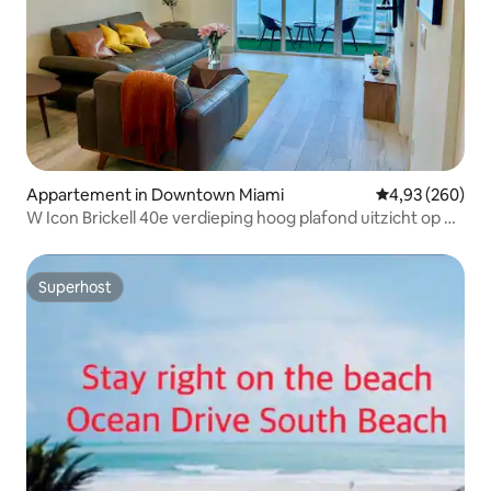
Appartement in Downtown Miami
Gemiddelde beo
4,93 (260)
W Icon Brickell 40e verdieping hoog plafond uitzicht op de
oceaan
Superhost
Superhost