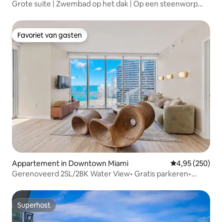
Grote suite | Zwembad op het dak | Op een steenworp
afstand van het strand
Favoriet van gasten
Favoriet van gasten
Appartement in Downtown Miami
Gemiddelde beo
4,95 (250)
Gerenoveerd 2SL/2BK Water View• Gratis parkeren•
Zwembad en spa
Superhost
Superhost