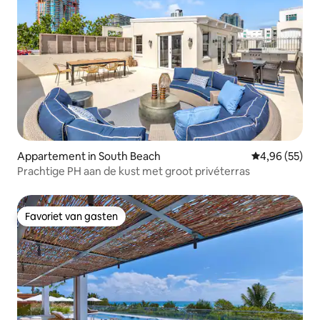
Appartement in South Beach
Gemiddelde be
4,96 (55)
Prachtige PH aan de kust met groot privéterras
Favoriet van gasten
Favoriet van gasten