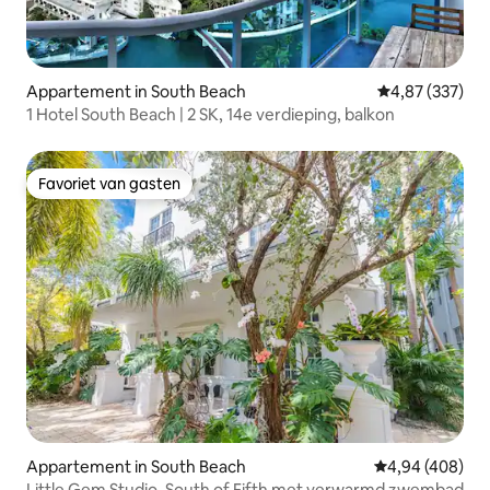
Appartement in South Beach
Gemiddelde beo
4,87 (337)
1 Hotel South Beach | 2 SK, 14e verdieping, balkon
Favoriet van gasten
Favoriet van gasten
Appartement in South Beach
Gemiddelde beo
4,94 (408)
Little Gem Studio, South of Fifth met verwarmd zwembad