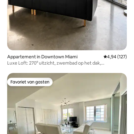
Appartement in Downtown Miami
Gemiddelde beo
4,94 (127)
Luxe Loft: 270° uitzicht, zwembad op het dak,
parkeerplaats
Favoriet van gasten
Favoriet van gasten