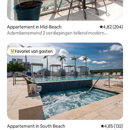
Appartement in Mid-Beach
Gemiddelde beo
4,82 (204)
Adembenemend 2 verdiepingen tellend modern
appartement aan de oceaan
Favoriet van gasten
Topfavoriet van gasten
Appartement in South Beach
Gemiddelde beo
4,85 (132)