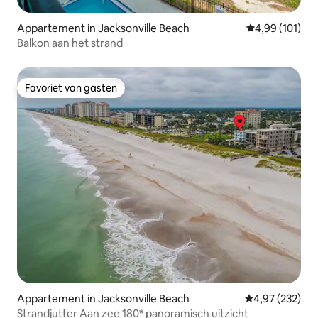
Appartement in Jacksonville Beach
Gemiddelde beo
4,99 (101)
Balkon aan het strand
Favoriet van gasten
Favoriet van gasten
Appartement in Jacksonville Beach
Gemiddelde beo
4,97 (232)
Strandjutter Aan zee 180* panoramisch uitzicht