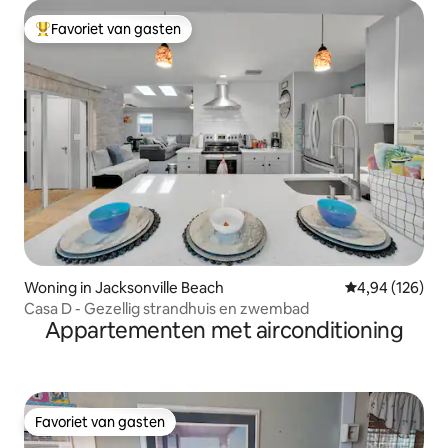
Favoriet van gasten
Topfavoriet van gasten
Woning in Jacksonville Beach
Gemiddelde beo
4,94 (126)
Casa D - Gezellig strandhuis en zwembad
Appartementen met airconditioning
Favoriet van gasten
Favoriet van gasten