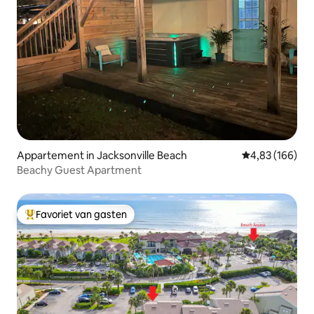
Appartement in Jacksonville Beach
Gemiddelde beo
4,83 (166)
Beachy Guest Apartment
Favoriet van gasten
Topfavoriet van gasten