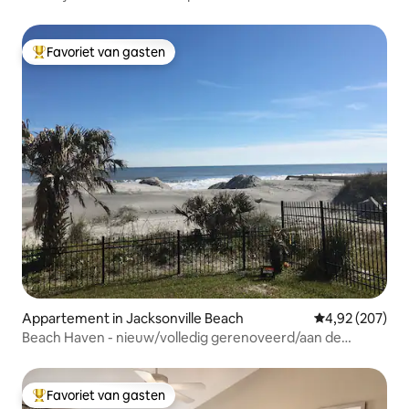
Favoriet van gasten
Topfavoriet van gasten
Appartement in Jacksonville Beach
Gemiddelde beo
4,92 (207)
Beach Haven - nieuw/volledig gerenoveerd/aan de
oceaan
Favoriet van gasten
Topfavoriet van gasten