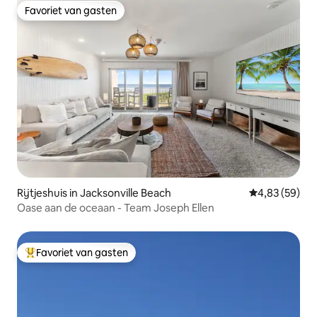
Favoriet van gasten
Favoriet van gasten
Rijtjeshuis in Jacksonville Beach
Gemiddelde be
4,83 (59)
Oase aan de oceaan - Team Joseph Ellen
Favoriet van gasten
Topfavoriet van gasten