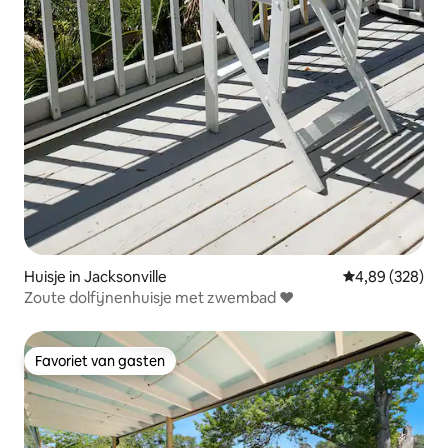
Huisje in Jacksonville
Gemiddelde beo
4,89 (328)
Zoute dolfijnenhuisje met zwembad ❤
Favoriet van gasten
Favoriet van gasten