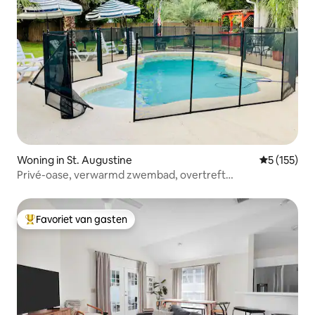
Woning in St. Augustine
Gemiddelde 
5 (155)
Privé-oase, verwarmd zwembad, overtreft
verwachtingen
Favoriet van gasten
Topfavoriet van gasten