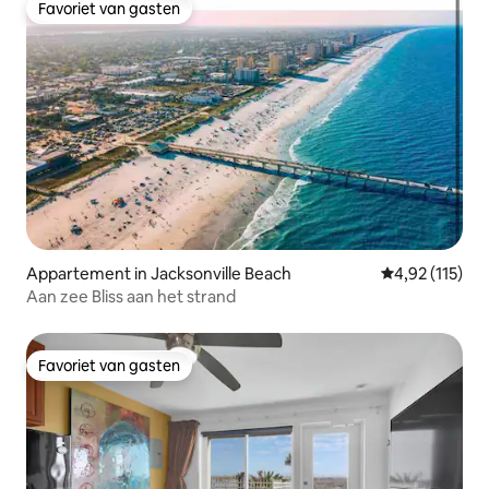
Favoriet van gasten
Favoriet van gasten
Appartement in Jacksonville Beach
Gemiddelde beo
4,92 (115)
Aan zee Bliss aan het strand
Favoriet van gasten
Favoriet van gasten