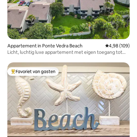
Appartement in Ponte Vedra Beach
Gemiddelde beo
4,98 (109)
Licht, luchtig luxe appartement met eigen toegang tot
het strand
Favoriet van gasten
Topfavoriet van gasten