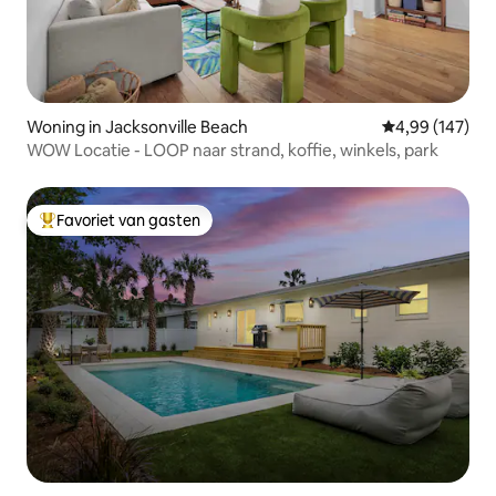
Woning in Jacksonville Beach
Gemiddelde beo
4,99 (147)
WOW Locatie - LOOP naar strand, koffie, winkels, park
Favoriet van gasten
Topfavoriet van gasten