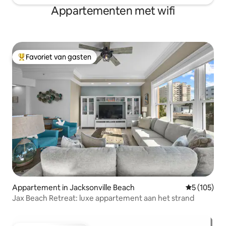
Appartementen met wifi
Favoriet van gasten
Topfavoriet van gasten
Appartement in Jacksonville Beach
Gemiddelde 
5 (105)
Jax Beach Retreat: luxe appartement aan het strand