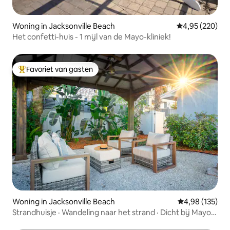
Woning in Jacksonville Beach
Gemiddelde beo
4,95 (220)
Het confetti-huis - 1 mijl van de Mayo-kliniek!
Favoriet van gasten
Topfavoriet van gasten
Woning in Jacksonville Beach
Gemiddelde beo
4,98 (135)
Strandhuisje · Wandeling naar het strand · Dicht bij Mayo
Clinic