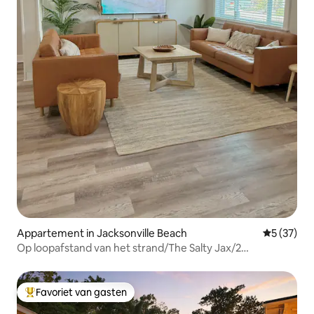
Appartement in Jacksonville Beach
Gemiddelde
5 (37)
Op loopafstand van het strand/The Salty Jax/2
slaapkamers 2 badkamers
Favoriet van gasten
Topfavoriet van gasten