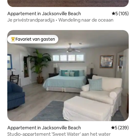
Appartement in Jacksonville Beach
Gemiddelde 
5 (105)
Je privéstrandparadijs • Wandeling naar de oceaan
Favoriet van gasten
Topfavoriet van gasten
Appartement in Jacksonville Beach
Gemiddelde 
5 (239)
Studio-appartement 'Sweet Water' aan het water