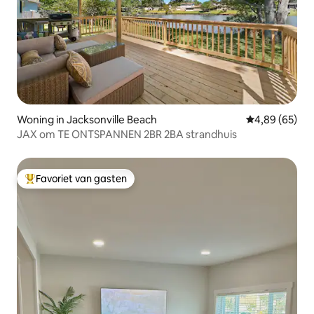
Woning in Jacksonville Beach
Gemiddelde be
4,89 (65)
JAX om TE ONTSPANNEN 2BR 2BA strandhuis
Favoriet van gasten
Topfavoriet van gasten