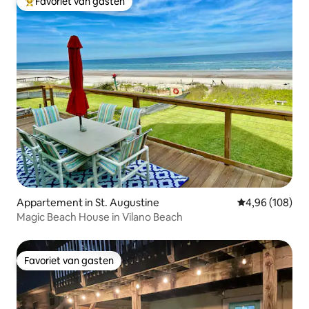
Favoriet van gasten
Topfavoriet van gasten
Appartement in St. Augustine
Gemiddelde beo
4,96 (108)
Magic Beach House in Vilano Beach
Favoriet van gasten
Favoriet van gasten