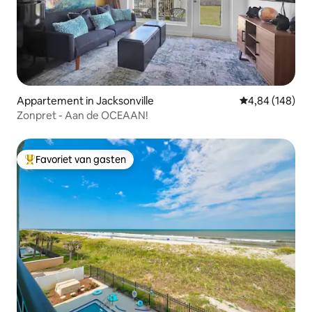
Appartement in Jacksonville
Gemiddelde beo
4,84 (148)
Zonpret - Aan de OCEAAN!
Favoriet van gasten
Topfavoriet van gasten