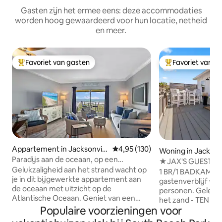
Gasten zijn het ermee eens: deze accommodaties
worden hoog gewaardeerd voor hun locatie, netheid
en meer.
Favoriet van gasten
Favoriet van g
Topfavoriet van gasten
Topfavoriet van 
Appartement in Jacksonvill
Gemiddelde beoordeling van 4,95
4,95 (130)
Woning in Jackson
e Beach
Paradijs aan de oceaan, op een
h
★JAX'S GUEST HOU
steenworp afstand van het strand!
Gelukzaligheid aan het strand wacht op
blok naar het str
1 BR/1 BADKAMER
je in dit bijgewerkte appartement aan
gastenverblijf vo
de oceaan met uitzicht op de
personen. Gelegen
Atlantische Oceaan. Geniet van een
het zand - TEN OOS
prachtig vrij uitzicht op de oceaan vanuit
Populaire voorzieningen voor
zijn gevestigd tu
de ruime woonkamer op de 2e
Neptune Bch op sl