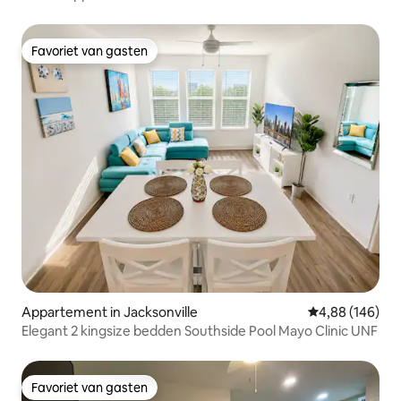
Favoriet van gasten
Favoriet van gasten
Appartement in Jacksonville
Gemiddelde beo
4,88 (146)
Elegant 2 kingsize bedden Southside Pool Mayo Clinic UNF
Favoriet van gasten
Favoriet van gasten