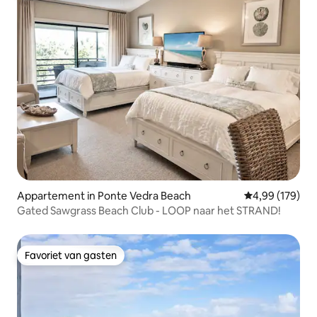
Appartement in Ponte Vedra Beach
Gemiddelde beo
4,99 (179)
Gated Sawgrass Beach Club - LOOP naar het STRAND!
Favoriet van gasten
Favoriet van gasten