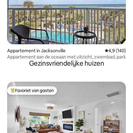
Appartement in Jacksonville
Gemiddelde be
4,9 (140)
Appartement aan de oceaan met uitzicht, zwembad, park
Gezinsvriendelijke huizen
Favoriet van gasten
Topfavoriet van gasten