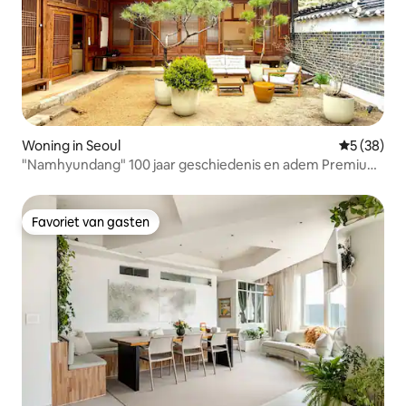
Woning in Seoul
Gemiddelde
5 (38)
"Namhyundang" 100 jaar geschiedenis en adem Premium
Authentic Traditionele Hanok 4R4B Myeong-dong Jongno
Favoriet van gasten
Favoriet van gasten