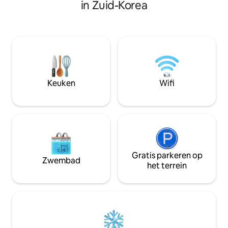
accommodatie] 🌿 Welkom bij Foreru,
in Zuid-Korea
structuur en cultu
een plek om uit te rusten in het bos. Het
Koreaanse hanok
is een privéwoning van 198 m², omgeven
manier hebben geh
door een privévallei en berkenbomen.
de tuin, omgeven 
Geniet van een volledige ontspanning
u een heilzame rui
voor uw gezin in een groot huis met
ervaren waar u de 
twee verdiepingen dat voor slechts één
seizoenen kunt voe
groep is bestemd. 🏡 Ruimte op maat
centrum van Seoul In de lu
voor een gezin van 3: 4 slaapkamers (6
woonkamer met op
Keuken
Wifi
bedden) en 2 badkamers: zelfs als er
een beamprojector
twee gezinnen komen, wordt de privacy
slaapkamer is uit
van elk gezin gerespecteerd. Er is een
ganzendonsbedde
ruime woonkamer, een keuken en een
95%) van 5-sterren
eetkamer. 🎁 De unieke, ontroerende
premium-accommod
service van Forayou Verse blauwe thee
woonwijk, dicht bij
die de host zelf heeft geteeld en een
restaurants en ga
hartelijk handgeschreven brief als
Gratis parkeren op
maar toch een bee
Zwembad
cadeau (Aanvraag bij verblijf van
het terrein
De accommodatie wo
meerdere nachten) Geheime
door een Superho
boswandeling met de host als bosgids 🔥
behoudt de hoogs
Romantische hoogtepunten in alle
het gebied van ne
seizoenen Zomer: heldere vallei voor de
service Gratis ophaalservice van de
accommodatie en herinneringen aan
luchthaven voor g
het tellen van sterrenbeelden liggend
langer verblijven 