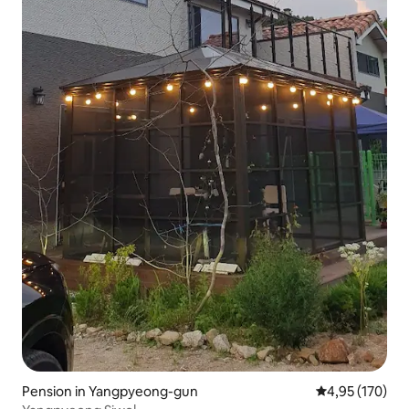
Pension in Yangpyeong-gun
Gemiddelde beo
4,95 (170)