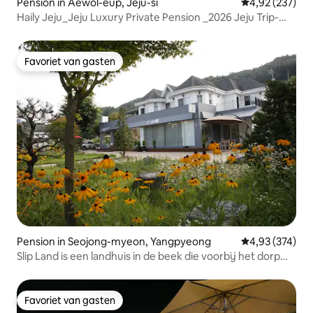
Pension in Aewol-eup, Jeju-si
Gemiddelde beo
4,92 (237)
Haily Jeju_Jeju Luxury Private Pension _2026 Jeju Trip-
Sweet Family Trip met binnenzwembad met warm water
Favoriet van gasten
Favoriet van gasten
Pension in Seojong-myeon, Yangpyeong
Gemiddelde beo
4,93 (374)
Slip Land is een landhuis in de beek die voorbij het dorp
Sonagi komt.
Favoriet van gasten
Favoriet van gasten