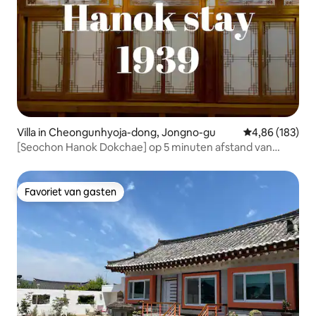
Villa in Cheongunhyoja-dong, Jongno-gu
Gemiddelde beo
4,86 (183)
[Seochon Hanok Dokchae] op 5 minuten afstand van
Gyeongbokgung Station • Feest • Accommodatie Tongin
1939/Dog O, Parking O
Favoriet van gasten
Favoriet van gasten