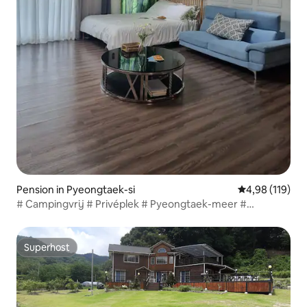
Pension in Pyeongtaek-si
Gemiddelde beo
4,98 (119)
# Campingvrij # Privéplek # Pyeongtaek-meer #
Geluidster # Ontmoetingsplaats
Superhost
Superhost