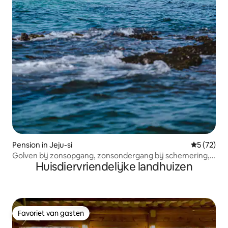
Pension in Jeju-si
Gemiddelde
5 (72)
Golven bij zonsopgang, zonsondergang bij schemering,
Huisdiervriendelijke landhuizen
herinneringen voor het leven.
Favoriet van gasten
Favoriet van gasten