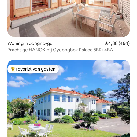
Woning in Jongno-gu
Gemiddelde beo
4,88 (464)
Prachtige HANOK bij Gyeongbok Palace 5BR+4BA
Favoriet van gasten
Topfavoriet van gasten