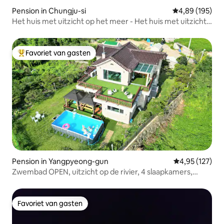
Pension in Chungju-si
Gemiddelde beo
4,89 (195)
Het huis met uitzicht op het meer - Het huis met uitzicht
op het meer (Chungjuho, Yua Pool, Tuinervaring)
Favoriet van gasten
Topfavoriet van gasten
Pension in Yangpyeong-gun
Gemiddelde beo
4,95 (127)
Zwembad OPEN, uitzicht op de rivier, 4 slaapkamers,
hotelbeddengoed, vrijstaande woning van 198 m² op één
verdieping, keuken
Favoriet van gasten
Favoriet van gasten