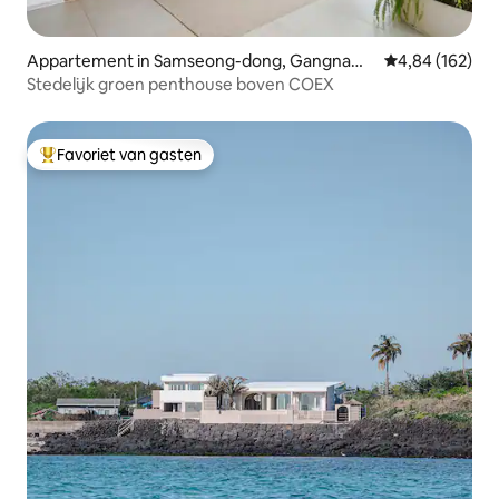
Appartement in Samseong-dong, Gangnam-
Gemiddelde beo
4,84 (162)
gu
Stedelijk groen penthouse boven COEX
Favoriet van gasten
Topfavoriet van gasten