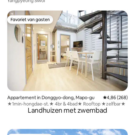
Yangpyeong Siwol
Favoriet van gasten
Favoriet van gasten
Appartement in Donggyo-dong, Mapo-gu
Gemiddelde beo
4,86 (268)
★1min-hongdae-st.★ 4br & 4bad★ Rooftop ★zelfbar★
Landhuizen met zwembad