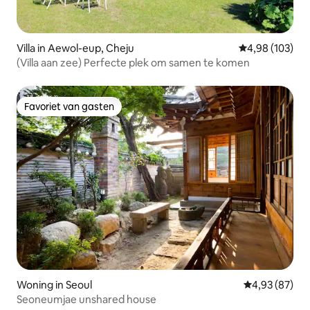
Villa in Aewol-eup, Cheju
Gemiddelde beo
4,98 (103)
(Villa aan zee) Perfecte plek om samen te komen
Favoriet van gasten
Favoriet van gasten
Woning in Seoul
Gemiddelde be
4,93 (87)
Seoneumjae unshared house