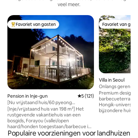
veel meer.
Favoriet van gasten
Favoriet van gas
Topfavoriet van gasten
Favoriet van gas
Villa in Seoul
Onlangs gerenove
VIP-tour, conciër
Premium designwo
Pension in Inje-gun
Gemiddelde beoordeling van 5
5 (121)
barbecueterras in
[Nu vrijstaand huis/60 pyeong
Hongik-universiteit
werkelijke oppervlakte] Healing in het
[Inje/vrijstaand huis van 198 m²] Het
bijzondere huis, da
bos met een eigen vallei en
rustgevende vakantiehuis van een
CASA Living, MAR
sterrenhemel, Foré Hu(e)
bosgids, Forayou (vallei/open
Wide, is ontworpe
haard/honden toegestaan/barbecue in
Simone Carena en
Populaire voorzieningen voor landhuizen
de buitenlucht) [Beschrijving van de
Italiaanse ontwerp