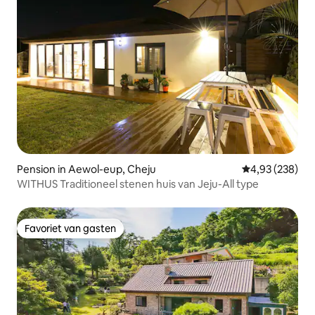
Pension in Aewol-eup, Cheju
Gemiddelde beo
4,93 (238)
WITHUS Traditioneel stenen huis van Jeju-All type
Favoriet van gasten
Favoriet van gasten