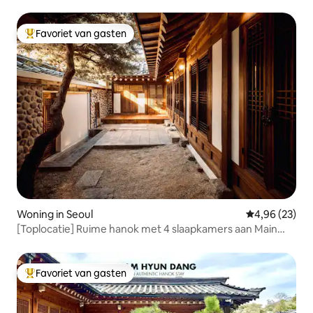
Favoriet van gasten
Topfavoriet van gasten
Woning in Seoul
Gemiddelde be
4,96 (23)
[Toplocatie] Ruime hanok met 4 slaapkamers aan Main
Street
Favoriet van gasten
Topfavoriet van gasten