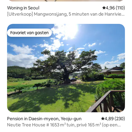
Woning in Seoul
Gemiddelde beo
4,96 (110)
[Uitverkoop] Mangwonsijang, 5 minuten van de Hanrivier
bij Hongdae / Grote familie van 14 personen / 4 kamers, 9
bedden
Favoriet van gasten
Favoriet van gasten
Pension in Daesin-myeon, Yeoju-gun
Gemiddelde beo
4,89 (230)
Neutie Tree House # 1653 m² tuin, privé 165 m² (op een
heuvel) met voldoende parkeergelegenheid 300 jaar