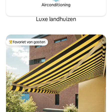
Winter: knetterend vuur in de open
nachten of langer 
Airconditioning
haard binnen en een sneeuwlandschap
gratis ophaal- en 
in het berkenbos Huisdieren toegestaan
naar de luchthave
(je geliefde hond is ook familie) Verlaat
Luxe landhuizen
de stad en voel de rust die het bos biedt.
We zorgen voor het meest
comfortabele bed en voor
herinneringen.
Favoriet van gasten
Topfavoriet van gasten