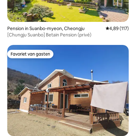
Pension in Suanbo-myeon, Cheongju
Gemiddelde beo
4,89 (117)
[Chungju Suanbo] Betain Pension (privé)
Favoriet van gasten
Favoriet van gasten