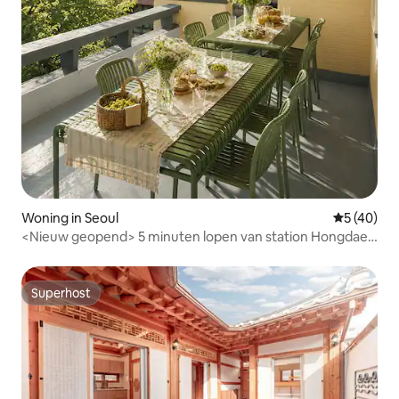
Woning in Seoul
Gemiddelde
5 (40)
<Nieuw geopend> 5 minuten lopen van station Hongdae |
Zeer groot privéhuis | Tuin en terras | 5 slaapkamers, 8
badkamers, 2 | Groepen en grote gezinnen | Seoul
Superhost
Superhost