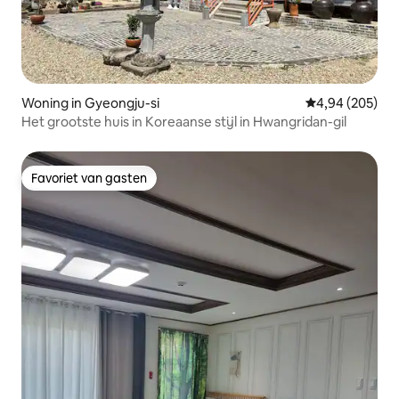
Woning in Gyeongju-si
Gemiddelde beo
4,94 (205)
Het grootste huis in Koreaanse stijl in Hwangridan-gil
Favoriet van gasten
Favoriet van gasten