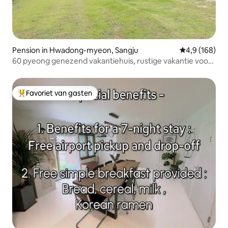
Pension in Hwadong-myeon, Sangju
Gemiddelde be
4,9 (168)
60 pyeong genezend vakantiehuis, rustige vakantie voor
een rustige familie, een andere ruimte voor verschillende
kleine bijeenkomsten
Favoriet van gasten
Topfavoriet van gasten