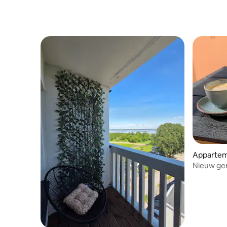
locatie en
Apparte
Nieuw ge
toegang t