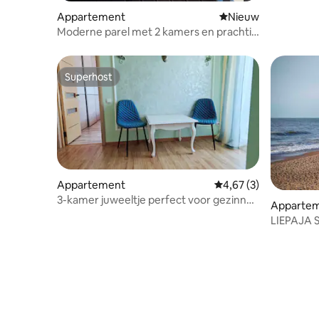
Appartement
Nieuwe accommoda
Nieuw
Moderne parel met 2 kamers en prachtig
uitzicht op het meer
Superhost
Superhost
Appartement
Gemiddelde beoordeli
4,67 (3)
3-kamer juweeltje perfect voor gezinnen
Apparte
en groepen tot 6
LIEPAJA 