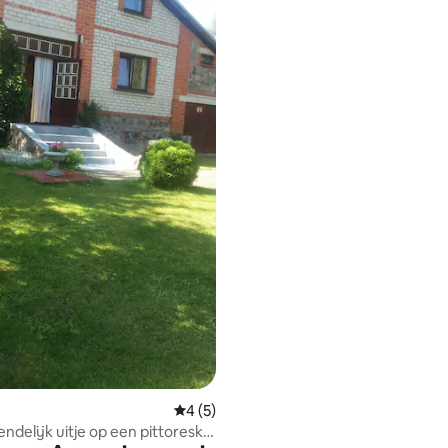
Gemiddelde beoordeling van 4 uit 5, 5 r
4 (5)
endelijk uitje op een pittoreske