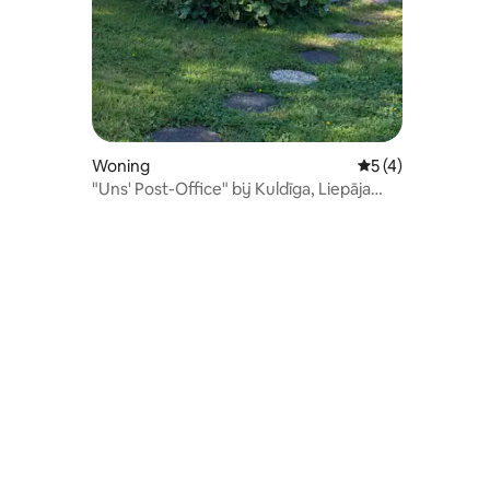
Woning
Gemiddelde beoord
5 (4)
"Uns' Post-Office" bij Kuldīga, Liepāja
(Koerland)