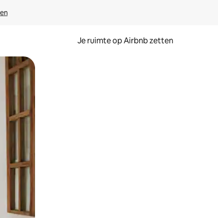
ven
Je ruimte op Airbnb zetten
ken of swipen.