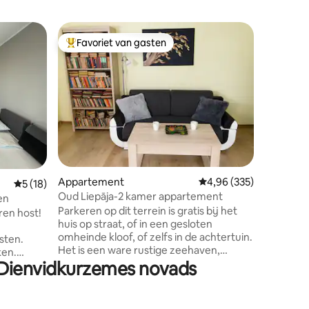
Apparte
Favoriet van gasten
Favor
Topfavoriet van gasten
Topfavo
Modern s
strand -
Geniet v
moderne 
buurt van
je op zoe
maar ook 
stadscen
en versch
recensies
zoals con
vindt all
Appartement
Gemiddelde beoordeling
4,96 (335)
Gemiddelde beoordeling van 5 uit 5, 18 recensies
5 (18)
m), open
Oud Liepāja-2 kamer appartement
comcertz
en
stellen,
Parkeren op dit terrein is gratis bij het
ren host!
van drie
huis op straat, of in een gesloten
van muzie
omheinde kloof, of zelfs in de achtertuin.
sten.
vandaag 
Het is een ware rustige zeehaven,
ken.
iedereen die in stilte staat en wil
 Dienvidkurzemes novads
ontspannen in de stad tussen de zee en
tis
het meer, dat verbonden is met het
et je
kanaal. Ik verwacht en breng gasten
 altijd