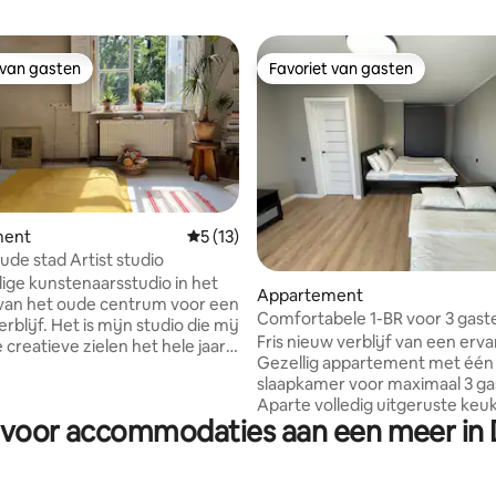
 van gasten
Favoriet van gasten
 van gasten
Favoriet van gasten
ment
Gemiddelde beoordeling van 5 uit 5, 13 
5 (13)
ude stad Artist studio
ling van 5 uit 5, 32 recensies
lige kunstenaarsstudio in het
Appartement
van het oude centrum voor een
Comfortabele 1-BR voor 3 gast
erblijf. Het is mijn studio die mij
Fris nieuw verblijf van een erva
creatieve zielen het hele jaar
Gezellig appartement met één
et heeft een toilet
slaapkamer voor maximaal 3 ga
stafel met warm water in de
Aparte volledig uitgeruste keu
happelijke ruimte, maar GEEN
n voor accommodaties aan een meer in
Ontspan op het ruime balkon! Geweldige
B. In de zomer is de
locatie in een veilige buurt. Gra
k om te baden. In de winter
parkeren direct voor de deur m
1 september - 30 mei kun je het
eigen vergunning - geen stress,
e zwembad- en saunacentrum