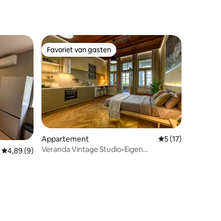
Favoriet van gasten
Favoriet van gasten
Appartement
Gemiddelde beoorde
5 (17)
Veranda Vintage Studio•Eigen
ecensies
Gemiddelde beoordeling van 4,89 uit 5, 9 recensies
4,89 (9)
ingang•Zee 5 min