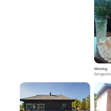
Woning
Eengezins
staycatio