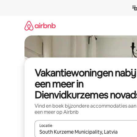
Ga
direct
naar
inhoud
Vakantiewoningen nabij
een meer in
Dienvidkurzemes novad
Vind en boek bijzondere accommodaties aan
een meer op Airbnb
Locatie
Wanneer er suggesties beschikbaar zijn, maak je 