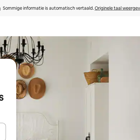
Sommige informatie is automatisch vertaald. 
Originele taal weerge
s
een keuze met je de pijltjestoetsen omhoog en omlaag, óf door te tik