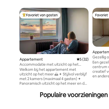
Favoriet van gasten
Favoriet
Topfavoriet van gasten
Favoriet
Apparte
Gezellig o
Appartement
Gemiddelde beoorde
5 (32)
Een gezel
Accommodatie met uitzicht op het
centrum 
meer, prachtige zonsopgangen en gratis
Welkom bij het appartement met
creatief v
parkeren
uitzicht op het meer 🌅 ✦ Stijlvol verblijf
en andere 
met 2 kamers (maximaal 4 gasten) ✦
door van dienst is. H
Panoramisch uitzicht op het meer en de
en een wa
zonsopgang (vanuit de ramen van de
gemeensc
woonkamer en keuken) ✦ Volledig
Populaire voorzieninge
DOUCHE of HOTTU
uitgeruste keuken, selectie thee en
rivier een ple
koffie ✦ Gratis parkeren ✦ Eenvoudig
of vanaf 
zelf inchecken ✦ Strand - 6 minuten
prachtig