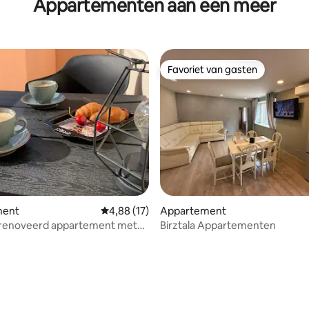
Appartementen aan een meer
 een knus huis.
Favoriet van gasten
Favoriet van gasten
ment
Gemiddelde beoordeling van 4,88 uit 5, 17 r
4,88 (17)
Appartement
renoveerd appartement met
Birztala Appartementen
ot het meer