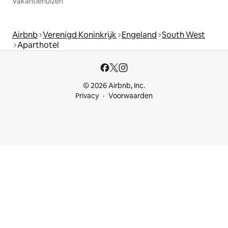
Vakantiehuizen
Airbnb
Verenigd Koninkrijk
Engeland
South West
Aparthotel
© 2026 Airbnb, Inc.
Privacy
Voorwaarden