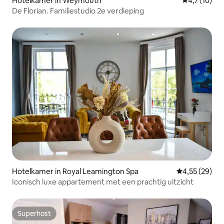
Hotelkamer in Weymouth
Gemiddelde b
4,7 (10)
De Florian. Familiestudio 2e verdieping
Hotelkamer in Royal Leamington Spa
Gemiddelde be
4,55 (29)
Iconisch luxe appartement met een prachtig uitzicht
Superhost
Superhost