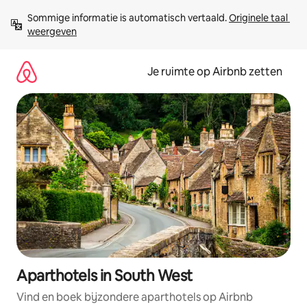
Ga
Sommige informatie is automatisch vertaald. 
Originele taal 
direct
weergeven
naar
inhoud
Je ruimte op Airbnb zetten
Aparthotels in South West
Vind en boek bijzondere aparthotels op Airbnb