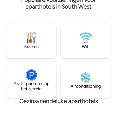
kunstgalerie en d
tweepersoonsbed, een ingerichte
aparthotels in South West
Plan een uitstap n
kitchenette, een eigen badkamer, gratis
indrukwekkende T
wifi, een tv en een prachtige houten
National Trust, wa
muur. Deze rustige kamer ligt op slechts
tuinen en het ter
100 meter van het New Forest en biedt
Plan een dagje uit 
toegang zonder sleutel, verwarming op
kasteel, musea en winke
de kamer, hemellicht en een
rekening mee dat 
rustgevende inrichting. Dicht bij
schade van £ 250
stranden, winkels, charmante dorpjes en
Keuken
Wifi
op slechts 20 minuten van Southampton
– perfect voor gasten die kwaliteit,
comfort en een rustige plek om te
ontspannen zoeken.
Gratis parkeren op
Airconditioning
het terrein
Gezinsvriendelijke aparthotels