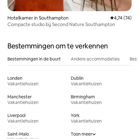
Hotelkamer in Southampton
Gemiddelde be
4,74 (74)
Compacte studio bij Second Nature Southampton
Bestemmingen om te verkennen
Bestemmingen in de buurt
Andere accommodaties
Best
Londen
Dublin
Vakantiehuizen
Vakantiehuizen
Manchester
Birmingham
Vakantiehuizen
Vakantiehuizen
Liverpool
York
Vakantiehuizen
Vakantiehuizen
Saint-Malo
Toon meer