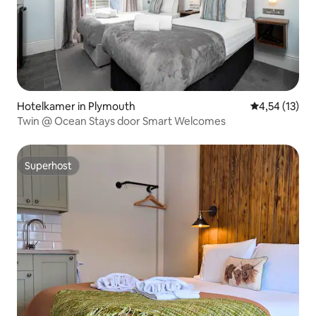
Hotelkamer in Plymouth
Gemiddelde be
4,54 (13)
Twin @ Ocean Stays door Smart Welcomes
Superhost
Superhost