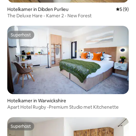
Hotelkamer in Dibden Purlieu
Gemiddeld
5 (9)
The Deluxe Hare - Kamer 2 - New Forest
Superhost
Superhost
Hotelkamer in Warwickshire
Apart Hotel Rugby -Premium Studio met Kitchenette
Superhost
Superhost