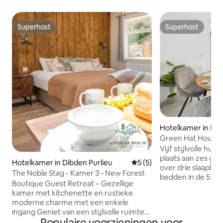
Superhost
Superhost
Superhost
Superhost
Hotelkamer in Ne
Green Hat House
Vijf stijlvolle hui
plaats aan zes gas
Hotelkamer in Dibden Purlieu
Gemiddelde beoordeling van
5 (5)
over drie slaapkamers. In t
The Noble Stag - Kamer 3 - New Forest
bedden in de 5 won
Boutique Guest Retreat – Gezellige
loopafstand van h
kamer met kitchenette en rustieke
de stad, met zijn 
moderne charme met een enkele
eetgelegenheden.
ingang Geniet van een stijlvolle ruimte
kathedraal, het 
Populaire voorzieningen voor
met een comfortabel