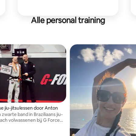
Alle personal training
se jiu-jitsulessen door Anton
 zwarte band in Braziliaans jiu-
coach volwassenen bij G Force
ial Arts.