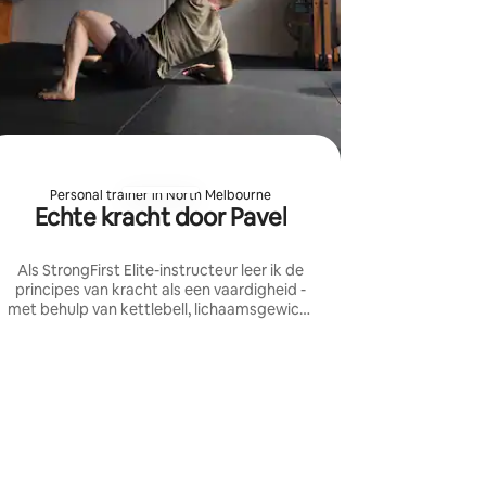
Personal trainer in North Melbourne
Echte kracht door Pavel
Als StrongFirst Elite-instructeur leer ik de
principes van kracht als een vaardigheid -
met behulp van kettlebell, lichaamsgewicht
en barbell-training om blijvende kracht en
controle op te bouwen.