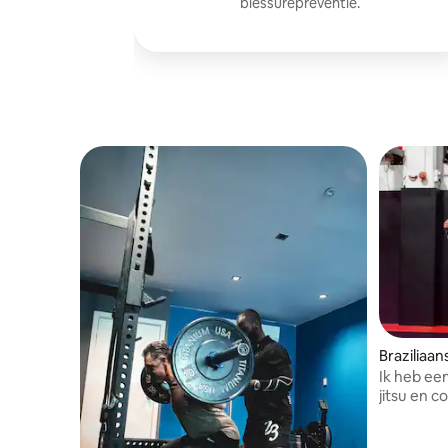
blessurepreventie.
Braziliaan
Ik heb een
jitsu en 
Mixed Mart