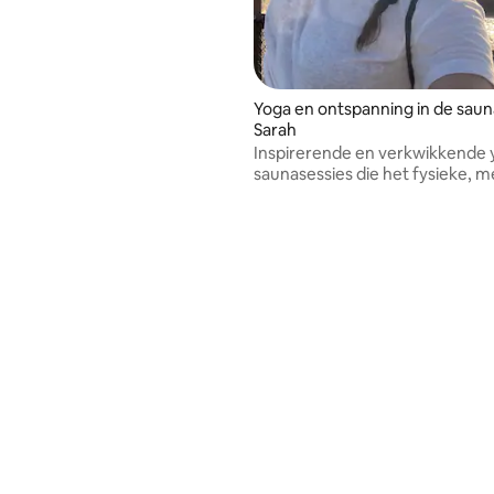
Yoga en ontspanning in de sau
Sarah
Inspirerende en verkwikkende 
saunasessies die het fysieke, m
spirituele welzijn ondersteune
middel van ademwerk, infraro
balans en warm-koudtherapie.