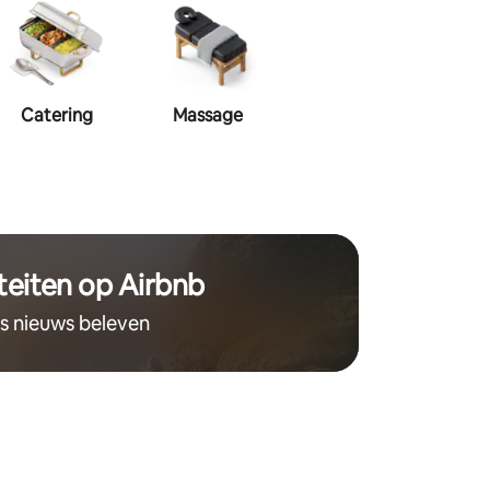
Catering
Massage
Visagie
Haa
teiten op Airbnb
ts nieuws beleven