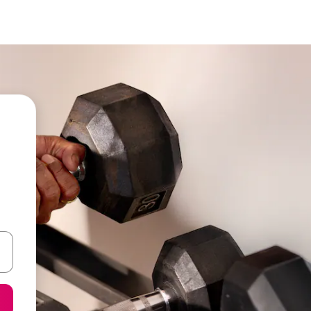
een keuze met je de pijltjestoetsen omhoog en omlaag, óf door te tik