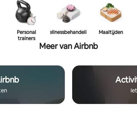
Personal
Wellnessbehandeling
Maaltijden
trainers
Meer van Airbnb
irbnb
Activi
ken
Ie