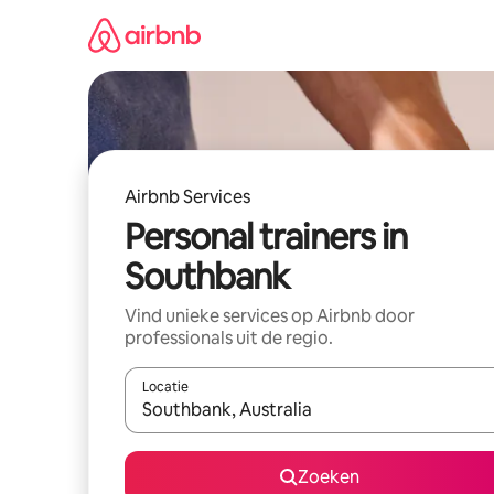
Ga
direct
naar
inhoud
Airbnb Services
Personal trainers in
Southbank
Vind unieke services op Airbnb door
professionals uit de regio.
Locatie
Wanneer er suggesties beschikbaar zijn, maak je 
Zoeken