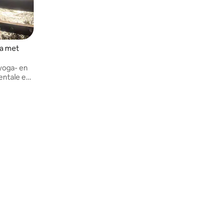
na met
yoga- en
entale en
n door
odwarmte,