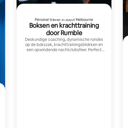
Personal trainer in South Melbourne
Boksen en krachttraining
door Rumble
Deskundige coaching, dynamische rondes
op de bokszak, krachttrainingsblokken en
een opwindende nachtclubsfeer. Perfect
voor bezoekers die tijdens hun verblijf in de
stad op zoek zijn naar een leuke,
uitdagende training.