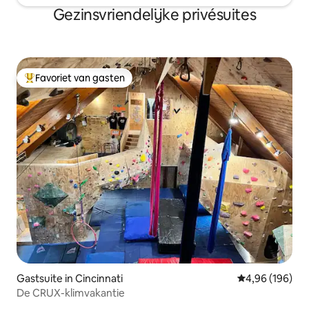
Gezinsvriendelijke privésuites
Favoriet van gasten
Topfavoriet van gasten
Gastsuite in Cincinnati
Gemiddelde beo
4,96 (196)
De CRUX-klimvakantie