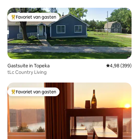
Favoriet van gasten
Topfavoriet van gasten
Gastsuite in Topeka
Gemiddelde beo
4,98 (399)
tLc Country Living
Favoriet van gasten
Topfavoriet van gasten