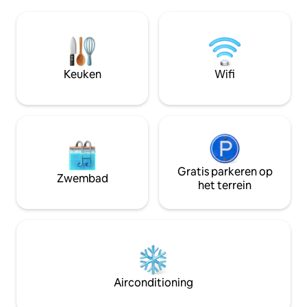
vrienden) die tallo
op Bella Vista's Back 40. Cobbler ligt op
aantrekken! Lees alsjeblieft de hele
slechts enkele ogenblikken van de actie
beschrijving en be
en is een privé, rustige plek om je terug
je reserveert! Huisdierentoeslag – $ 20
te trekken na het bewandelen van de
per huisdier per n
paden of het verkennen van
huisdieren. Laat h
Keuken
Wifi
NWArkansas. Het centrum van
plan bent om een 
Bentonville ligt op 20 minuten rijden.
nemen, zodat ik d
Geen katten. Geen uitzonderingen.
kan aanpassen.
Gratis parkeren op
Zwembad
het terrein
Airconditioning