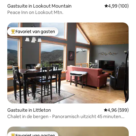
Gastsuite in Lookout Mountain
Gemiddelde beo
4,99 (100)
Peace Inn on Lookout Mtn.
Favoriet van gasten
Topfavoriet van gasten
Gastsuite in Littleton
Gemiddelde beo
4,96 (599)
Chalet in de bergen - Panoramisch uitzicht 45 minuten
naar Denver
Favoriet van gasten