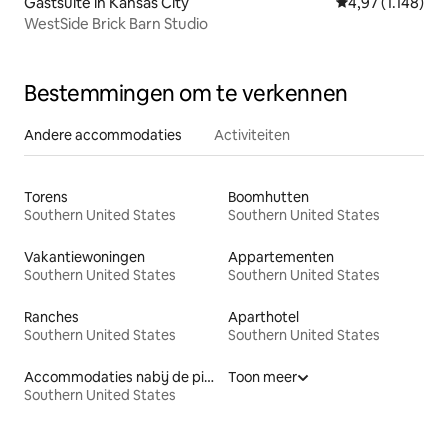
Gastsuite in Kansas City
Gemiddelde beoor
4,97 (1.148)
WestSide Brick Barn Studio
Bestemmingen om te verkennen
Andere accommodaties
Activiteiten
Torens
Boomhutten
Southern United States
Southern United States
Vakantiewoningen
Appartementen
Southern United States
Southern United States
Ranches
Aparthotel
Southern United States
Southern United States
Accommodaties nabij de piste
Toon meer
Southern United States