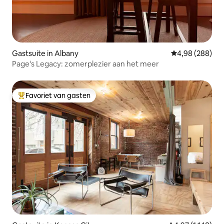
Gastsuite in Albany
Gemiddelde beo
4,98 (288)
Page's Legacy: zomerplezier aan het meer
Favoriet van gasten
Topfavoriet van gasten