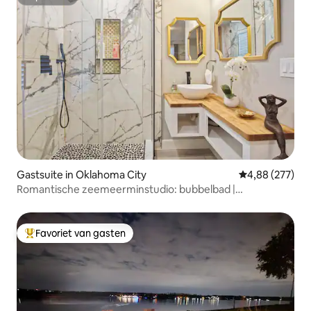
Superhost
Gastsuite in Oklahoma City
Gemiddelde beo
4,88 (277)
Romantische zeemeerminstudio: bubbelbad |
regendouche
Favoriet van gasten
Topfavoriet van gasten