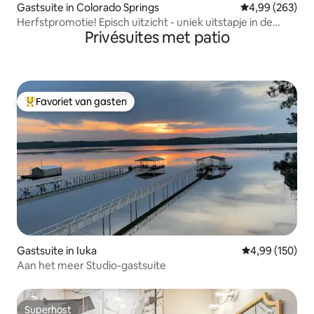
Gastsuite in Colorado Springs
Gemiddelde beo
4,99 (263)
Herfstpromotie! Episch uitzicht - uniek uitstapje in de
Privésuites met patio
bergen!
Favoriet van gasten
Topfavoriet van gasten
Gastsuite in Iuka
Gemiddelde beo
4,99 (150)
Aan het meer Studio-gastsuite
Superhost