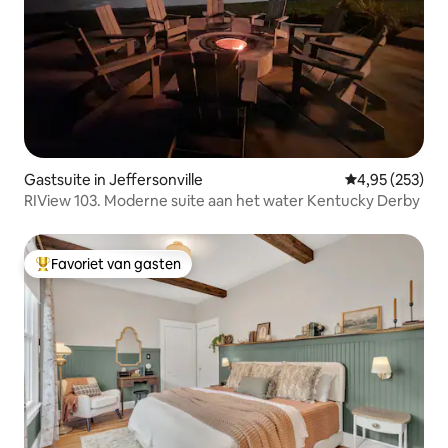
Gastsuite in Jeffersonville
Gemiddelde beo
4,95 (253)
RIView 103. Moderne suite aan het water Kentucky Derby
Favoriet van gasten
Topfavoriet van gasten