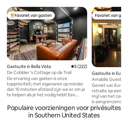
Favoriet van gasten
Favoriet van gas
Topfavoriet van gasten
Favoriet van gas
Gastsuite in Bella Vista
Gemiddelde beoordeling van 5
5 (222)
De Cobbler 's Cottage op de Trail
Gastsuite in Eurek
De ervaring van gasten is onze
Amabilis Guest
topprioriteit; met eigenaren op minder
House/Huisdiervri
Geniet van Eureka
dan 10 minuten afstand zijn we er om je
retraite op een be
te helpen als je het nodig hebt! Een
mijl van het centr
privéaccommodatie in 'duplex'-stijl:
is aangrenzend aa
complete badkamer, goed gevulde
Populaire voorzieningen voor privésuites
van, het verblijf 
keuken, woonkamer, slaapkamer met
heeft een eigen in
in Southern United States
queensize bed, buitenterras,
op 12 prachtig aa
fietsenwasplaats en een bosrijke
gemaaide hectare
achtertuin die RECHTSTREEKS aansluit