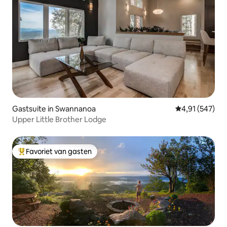
Gastsuite in Swannanoa
Gemiddelde beo
4,91 (547)
Upper Little Brother Lodge
Favoriet van gasten
Topfavoriet van gasten