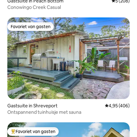
Gastsuite in Peach Bottom
Gemiddelde 
5 (208)
Conowingo Creek Casual
Favoriet van gasten
Favoriet van gasten
Gastsuite in Shreveport
Gemiddelde beo
4,95 (406)
Ontspannend tuinhuisje met sauna
Favoriet van gasten
Topfavoriet van gasten