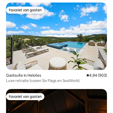
Favoriet van gasten
Favoriet van gasten
Gastsuite in Helotes
Gemiddelde beo
4,94 (903)
Luxe retraite tussen Six Flags en SeaWorld.
Favoriet van gasten
Favoriet van gasten