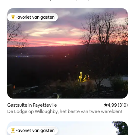
plezier!
Favoriet van gasten
Topfavoriet van gasten
Gastsuite in Fayetteville
Gemiddelde beo
4,99 (310)
De Lodge op Willoughby, het beste van twee werelden!
Favoriet van gasten
Topfavoriet van gasten