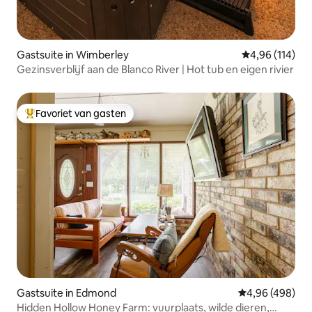
Gastsuite in Wimberley
Gemiddelde beo
4,96 (114)
Gezinsverblijf aan de Blanco River | Hot tub en eigen rivier
Favoriet van gasten
Topfavoriet van gasten
Gastsuite in Edmond
Gemiddelde beo
4,96 (498)
Hidden Hollow Honey Farm: vuurplaats, wilde dieren,