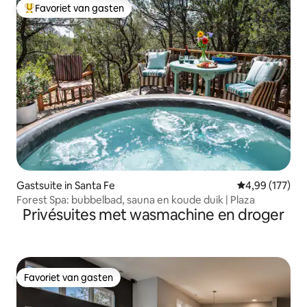
Favoriet van gasten
Topfavoriet van gasten
Gastsuite in Santa Fe
Gemiddelde beo
4,99 (177)
Forest Spa: bubbelbad, sauna en koude duik | Plaza
Privésuites met wasmachine en droger
Favoriet van gasten
Favoriet van gasten