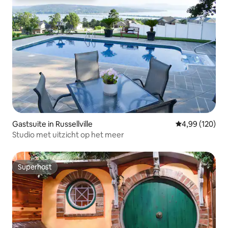
Gastsuite in Russellville
Gemiddelde beo
4,99 (120)
Studio met uitzicht op het meer
Superhost
Superhost