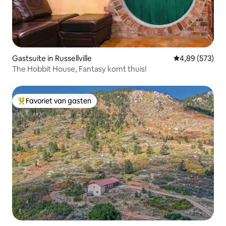
Gastsuite in Russellville
Gemiddelde beo
4,89 (573)
The Hobbit House, Fantasy komt thuis!
Favoriet van gasten
Topfavoriet van gasten