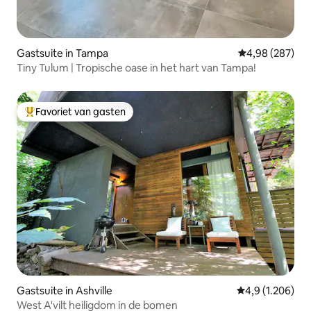
Gastsuite in Tampa
Gemiddelde beo
4,98 (287)
Tiny Tulum | Tropische oase in het hart van Tampa!
Favoriet van gasten
Topfavoriet van gasten
Gastsuite in Ashville
Gemiddelde beoo
4,9 (1.206)
West A'vilt heiligdom in de bomen