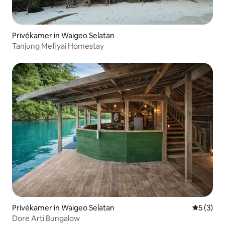
Privékamer in Waigeo Selatan
Tanjung Mefiyai Homestay
Privékamer in Waigeo Selatan
Gemiddeld
5 (3)
Dore Arti Bungalow