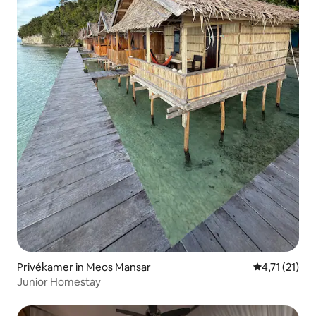
Privékamer in Meos Mansar
Gemiddelde b
4,71 (21)
Junior Homestay