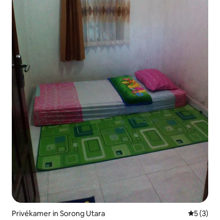
Privékamer in Sorong Utara
Gemiddeld
5 (3)