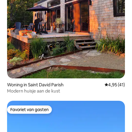
Woning in Saint David Parish
Gemiddelde be
4,95 (41)
Modern huisje aan de kust
Favoriet van gasten
Favoriet van gasten