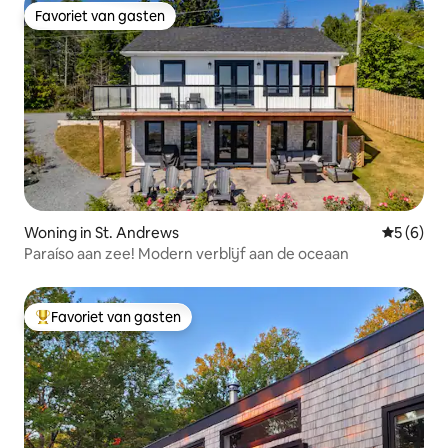
Favoriet van gasten
Favoriet van gasten
Woning in St. Andrews
Gemiddeld
5 (6)
Paraíso aan zee! Modern verblijf aan de oceaan
Favoriet van gasten
Topfavoriet van gasten