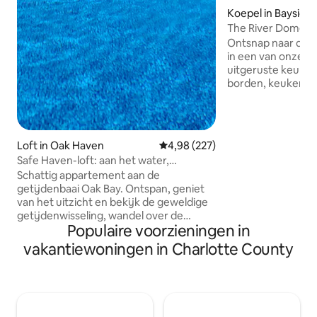
Koepel in Bayside
The River Dome
Ontsnap naar de n
in een van onze luxe ko
uitgeruste keuken
borden, keukenger
koffie en thee. Eigen badkamer met
toilet, douche en 
toiletartikelen. Twee queensize bedden
met een loftruimte. De buitenruimt
Loft in Oak Haven
Gemiddelde beoordeling van 4,98
4,98 (227)
voorzien van een 
Safe Haven-loft: aan het water,
elektrische hot tu
bubbelbad, zwembad, kajaks
Schattig appartement aan de
Kajaks zijn beschi
getijdenbaai Oak Bay. Ontspan, geniet
zomermaanden, e
van het uitzicht en bekijk de geweldige
gemeenschappelij
getijdenwisseling, wandel over de
er rekening mee d
Populaire voorzieningen in
oceaanbodem, verken het strand en ga
wandeling van een 
kajakken! Mooie ruimte met open
koepel te komen *
vakantiewoningen in Charlotte County
woonkamer/eethoek/keuken.
Hoofdslaapkamer met queensize bed
en een kleine tweede slaapkamer met 2
eenpersoonsbedden! Allemaal nieuwere
traagschuimmatrassen. Inclusief