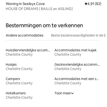
Woning in Seeleys Cove
Gemiddelde be
4,91 (82)
HOUSE OF DREAMS ( BAILLE an AISLING)
Bestemmingen om te verkennen
Andere accommodaties
Beste bezienswaardigheden in de b
Huisdiervriendelijke accommodaties
Accommodaties met kajak
Charlotte County
Charlotte County
Huisjes
Gezinsvriendelijke accommodaties
Charlotte County
Charlotte County
Campers
Accommodaties met een zwembad
Charlotte County
Charlotte County
Hotelkamers
Toon meer
Charlotte County