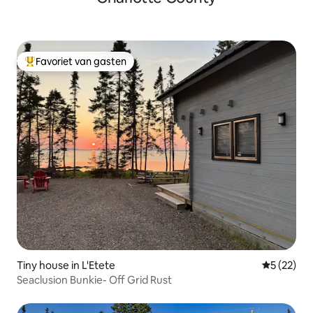
Favoriet van gasten
Topfavoriet van gasten
Tiny house in L'Etete
Gemiddelde
5 (22)
Seaclusion Bunkie- Off Grid Rust