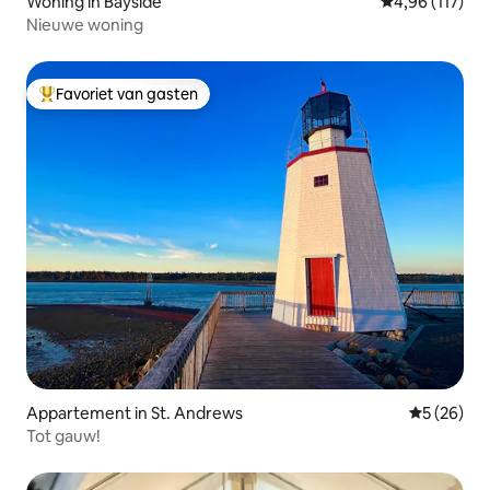
Woning in Bayside
Gemiddelde beo
4,96 (117)
Nieuwe woning
Favoriet van gasten
Topfavoriet van gasten
Appartement in St. Andrews
Gemiddelde
5 (26)
Tot gauw!