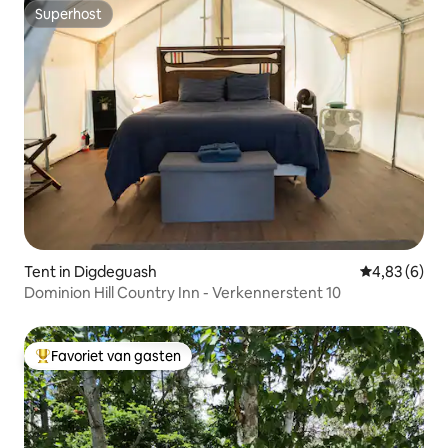
Superhost
Superhost
Tent in Digdeguash
Gemiddelde b
4,83 (6)
Dominion Hill Country Inn - Verkennerstent 10
Favoriet van gasten
Topfavoriet van gasten