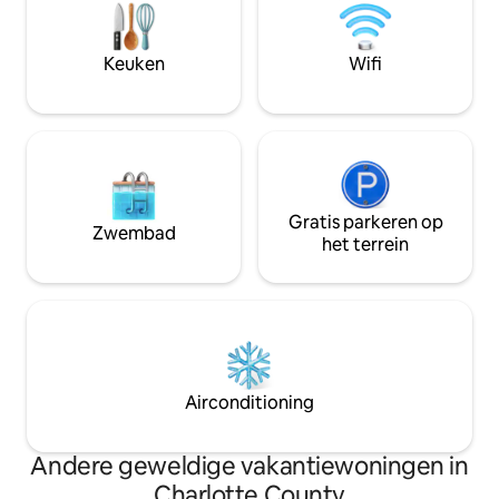
gebruik van het strand, kano's en kajaks,
barbecue, vuurplaats met hout,
tuinstoelen, pergola, nieuw hardbody-
Keuken
Wifi
bubbelbad, koffie/thee, nieuw
verwarmd zoutwaterzwembad
(zwembad open van juni tot
september). Bespaar 20% als je voor een
week reserveert!
Gratis parkeren op
Zwembad
het terrein
Airconditioning
Andere geweldige vakantiewoningen in
Charlotte County