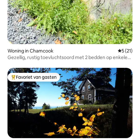
Woning in Chamcook
Gemiddelde
5 (21)
Gezellig, rustig toevluchtsoord met 2 bedden op enkele
minuten van St Andrews
Favoriet van gasten
Topfavoriet van gasten