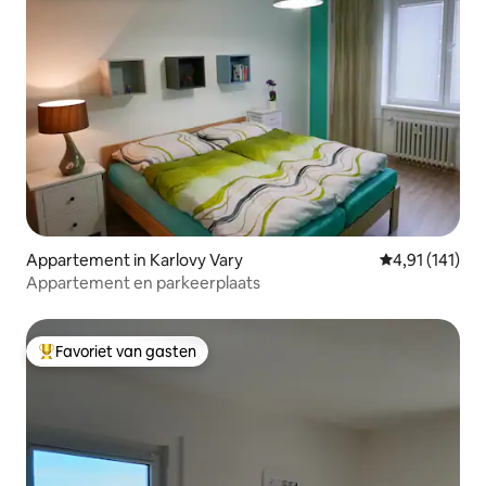
Appartement in Karlovy Vary
Gemiddelde beo
4,91 (141)
Appartement en parkeerplaats
Favoriet van gasten
Topfavoriet van gasten