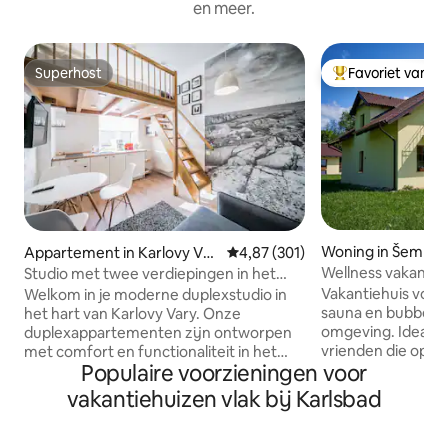
en meer.
Superhost
Favoriet van g
Superhost
Topfavoriet van 
Woning in Šemnic
Appartement in Karlovy Var
Gemiddelde beoordeling van 4,87
4,87 (301)
y
Wellness vakantie
Studio met twee verdiepingen in het
- MRNULAND
centrum van Karlovy Vary
Vakantiehuis voor
Welkom in je moderne duplexstudio in
sauna en bubbelba
het hart van Karlovy Vary. Onze
omgeving. Ideaal 
duplexappartementen zijn ontworpen
vrienden die op zo
met comfort en functionaliteit in het
Populaire voorzieningen voor
comfort en gedeel
achterhoofd en bieden een stijlvolle
gezellige slaapkam
indeling over twee verdiepingen die een
vakantiehuizen vlak bij Karlsbad
uitgeruste keuke
ruime maar toch gezellige sfeer creëert
met open haard. 
— ideaal voor zowel korte stedentrips
sauna en bubbelba
als langere verblijven. Elk appartement