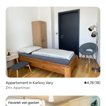
Appartement in Karlovy Vary
Gemiddelde be
4,78 (18)
ZH+ Apartman
Favoriet van gasten
Favoriet van gasten