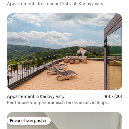
Appartement - Kosmonautů straat, Karlovy Vary
Appartement in Karlovy Vary
Gemiddelde b
4,7 (20)
Penthouse met panoramisch terras en uitzicht op
zonsondergang
Favoriet van gasten
Favoriet van gasten