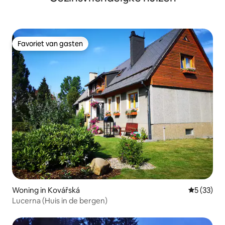
Favoriet van gasten
Favoriet van gasten
Woning in Kovářská
Gemiddelde
5 (33)
Lucerna (Huis in de bergen)