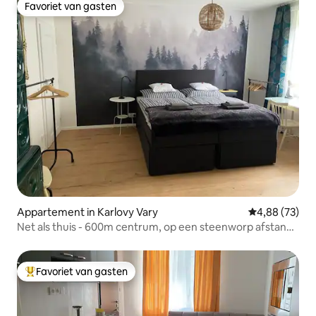
Favoriet van gasten
Favoriet van gasten
Appartement in Karlovy Vary
Gemiddelde be
4,88 (73)
Net als thuis - 600m centrum, op een steenworp afstand
van het bos
Favoriet van gasten
Topfavoriet van gasten