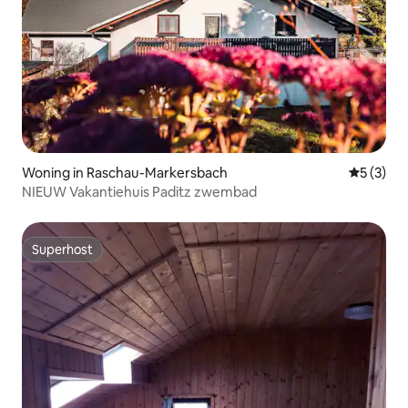
Woning in Raschau-Markersbach
Gemiddeld
5 (3)
NIEUW Vakantiehuis Paditz zwembad
Superhost
Superhost