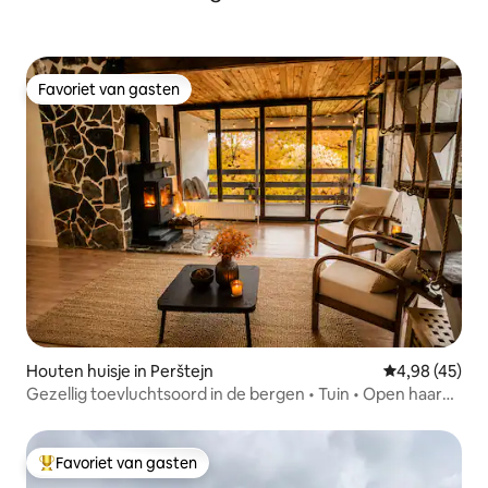
Favoriet van gasten
Favoriet van gasten
Houten huisje in Perštejn
Gemiddelde be
4,98 (45)
Gezellig toevluchtsoord in de bergen • Tuin • Open haard •
Zwembad
Favoriet van gasten
Topfavoriet van gasten