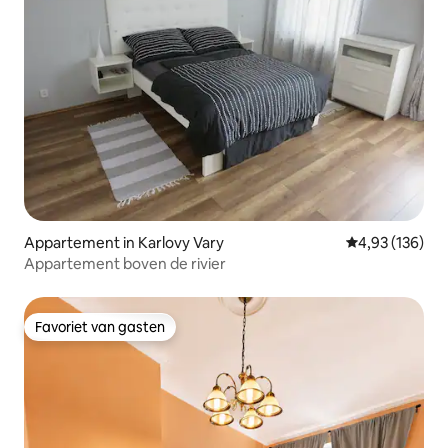
Appartement in Karlovy Vary
Gemiddelde beo
4,93 (136)
Appartement boven de rivier
Favoriet van gasten
Favoriet van gasten