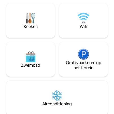
ontspanning. Voor ontspanning en
beschikt over een volledig uitgeruste
spelletjes zijn er
keuken, een comfortabele slaapruimte,
zitplaatsen bij he
snelle wifi, een smart-tv met Netflix,
met kinderspeelho
Apple TV en zorgvuldig geselecteerde
speeltuin voor bal
interieurdetails, zodat je je vanaf het
Keuken
Wifi
ontspanning. Park
moment van aankomst thuis voelt. De
afgesloten terrein 
appartementen zijn gelegen in het
huis is rookvrij.
centrum van Karlovy Vary, op
loopafstand van de beroemde
kuurpromenade, cafés, restaurants en
lokale bezienswaardigheden, maar
bieden toch een rustige en
ontspannende plek om te ontspannen
Gratis parkeren op
Zwembad
na het verkennen van de stad. Voor je
het terrein
gemak bieden wij eenvoudig
contactloos zelf inchecken, waardoor je
volledige flexibiliteit hebt om op elk
moment te arriveren. Ons team is altijd
online beschikbaar en helpt je graag met
aanbevelingen, vragen of alles wat je
nodig hebt tijdens je verblijf. We hebben
Airconditioning
deze ruimtes met aandacht voor elk
detail gecreëerd, zodat je verblijf