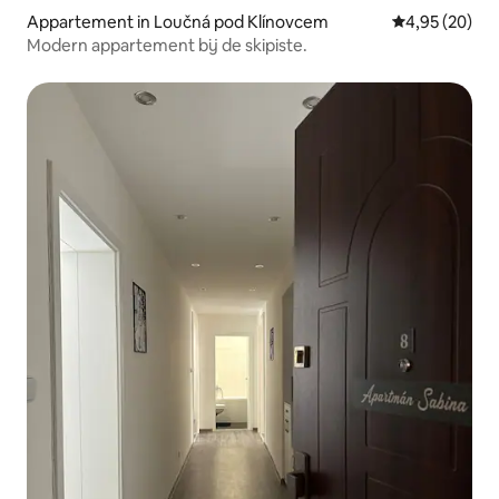
Appartement in Loučná pod Klínovcem
Gemiddelde be
4,95 (20)
Modern appartement bij de skipiste.