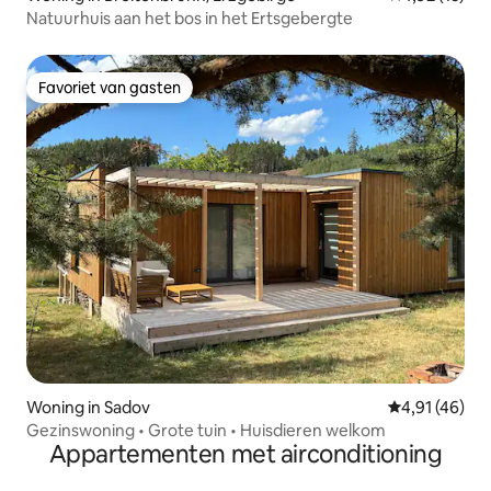
Natuurhuis aan het bos in het Ertsgebergte
Favoriet van gasten
Favoriet van gasten
Woning in Sadov
Gemiddelde be
4,91 (46)
Gezinswoning • Grote tuin • Huisdieren welkom
Appartementen met airconditioning