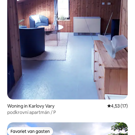
Woning in Karlovy Vary
Gemiddelde be
4,53 (17)
podkrovní apartmán / P
Favoriet van gasten
Favoriet van gasten