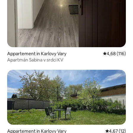
Appartement in Karlovy Vary
Gemiddelde beo
4,68 (116)
Apartmán Sabina v srdci KV
Appartement in Karlovy Vary
Gemiddelde be
4,67 (12)