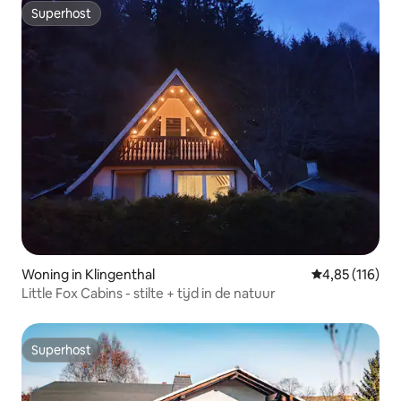
Superhost
Superhost
Woning in Klingenthal
Gemiddelde beo
4,85 (116)
Little Fox Cabins - stilte + tijd in de natuur
Superhost
Superhost