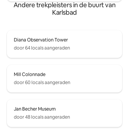
comfortabel, ontspannend en
Andere trekpleisters in de buurt van
onvergetelijk aanvoelt, of je nu naar
Karlsbad
Karlovy Vary komt voor vakantie, werk,
wellness of een langer uitje.
Diana Observation Tower
door 64 locals aangeraden
Mill Colonnade
door 60 locals aangeraden
Jan Becher Museum
door 48 locals aangeraden