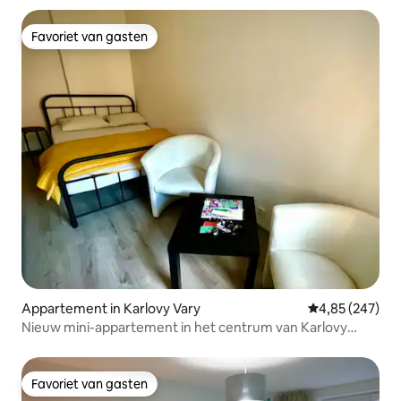
Favoriet van gasten
Favoriet van gasten
Appartement in Karlovy Vary
Gemiddelde beo
4,85 (247)
Nieuw mini-appartement in het centrum van Karlovy
Vary!
Favoriet van gasten
Favoriet van gasten