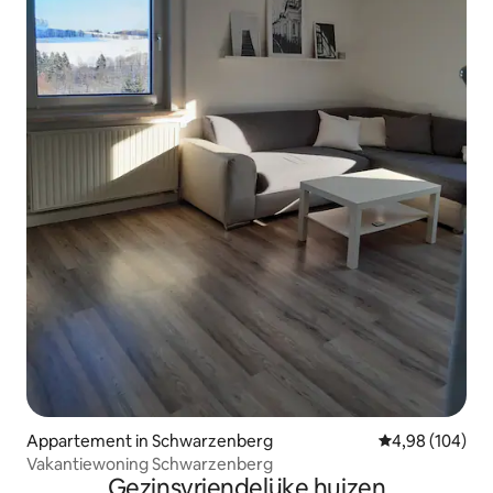
Appartement in Schwarzenberg
Gemiddelde beo
4,98 (104)
Vakantiewoning Schwarzenberg
Gezinsvriendelijke huizen