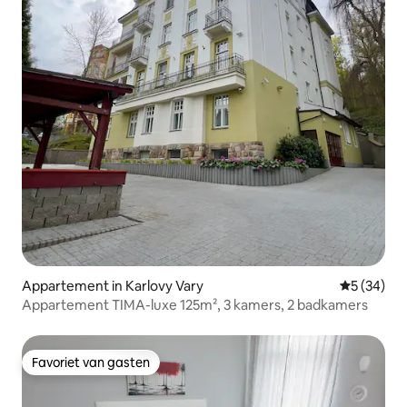
Appartement in Karlovy Vary
Gemiddelde
5 (34)
Appartement TIMA-luxe 125m², 3 kamers, 2 badkamers
Favoriet van gasten
Favoriet van gasten