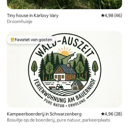
Tiny house in Karlovy Vary
Gemiddelde be
4,98 (46)
Droomhuisje
Favoriet van gasten
Topfavoriet van gasten
Kampeerboerderij in Schwarzenberg
Gemiddelde be
4,96 (28)
Bosuitje op de boerderij, pure natuur, parkeerplaats