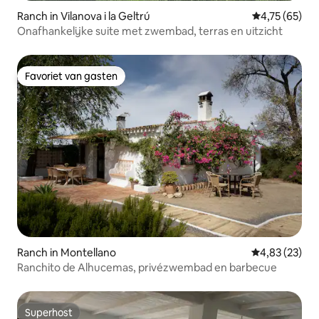
Ranch in Vilanova i la Geltrú
Gemiddelde be
4,75 (65)
Onafhankelijke suite met zwembad, terras en uitzicht
Favoriet van gasten
Favoriet van gasten
Ranch in Montellano
Gemiddelde be
4,83 (23)
Ranchito de Alhucemas, privézwembad en barbecue
Superhost
Superhost