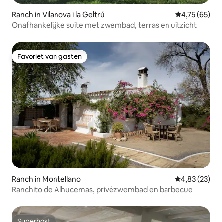
Ranch in Vilanova i la Geltrú
Gemiddelde be
4,75 (65)
Onafhankelijke suite met zwembad, terras en uitzicht
Favoriet van gasten
Favoriet van gasten
Ranch in Montellano
Gemiddelde be
4,83 (23)
Ranchito de Alhucemas, privézwembad en barbecue
Superhost