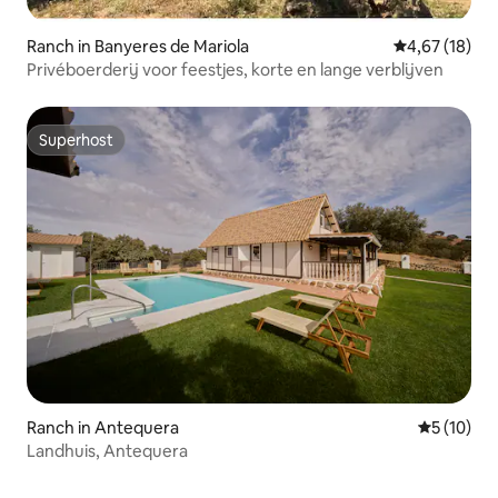
Ranch in Banyeres de Mariola
Gemiddelde be
4,67 (18)
Privéboerderij voor feestjes, korte en lange verblijven
Superhost
Superhost
Ranch in Antequera
Gemiddelde
5 (10)
Landhuis, Antequera