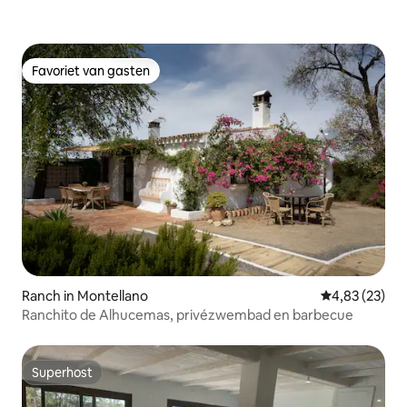
Favoriet van gasten
Favoriet van gasten
Ranch in Montellano
Gemiddelde be
4,83 (23)
Ranchito de Alhucemas, privézwembad en barbecue
Superhost
Superhost