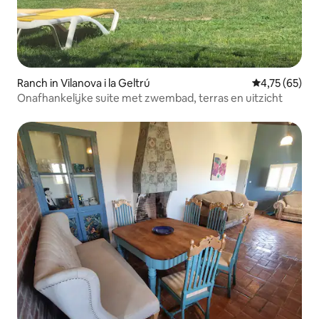
Ranch in Vilanova i la Geltrú
Gemiddelde be
4,75 (65)
Onafhankelijke suite met zwembad, terras en uitzicht