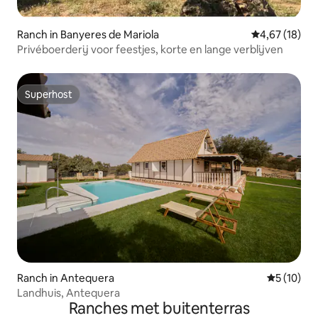
Ranch in Banyeres de Mariola
Gemiddelde be
4,67 (18)
Privéboerderij voor feestjes, korte en lange verblijven
Superhost
Superhost
Ranch in Antequera
Gemiddelde
5 (10)
Landhuis, Antequera
Ranches met buitenterras