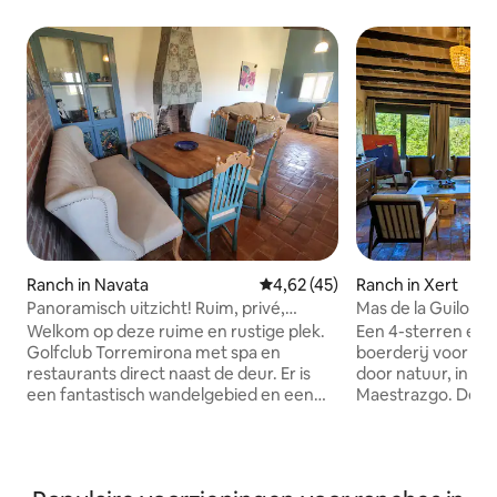
Ranch in Navata
Gemiddelde beoordeling van 4,6
4,62 (45)
Ranch in Xert
Panoramisch uitzicht! Ruim, privé,
Mas de la Guilona ·
flexibele service
sterrenlandhuis
Welkom op deze ruime en rustige plek.
Een 4-sterren ec
Golfclub Torremirona met spa en
boerderij voor 11
restaurants direct naast de deur. Er is
door natuur, in he
een fantastisch wandelgebied en een
Maestrazgo. De s
360°-panoramisch uitzicht op de
muren, daterend ui
Pyreneeën. Je kunt ook de zee en de
bewaren eeuwenla
gezellige kustplaats Roses zien en je
een mogelijke Te
kunt hier echt genieten van de rust en
Het is gerestaure