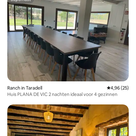
Superhost
Ranch in Taradell
Gemiddelde be
4,96 (25)
Huis PLANA DE VIC 2 nachten ideaal voor 4 gezinnen