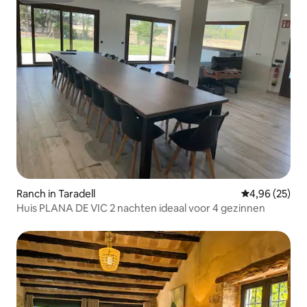
Ranch in Taradell
Gemiddelde be
4,96 (25)
Huis PLANA DE VIC 2 nachten ideaal voor 4 gezinnen