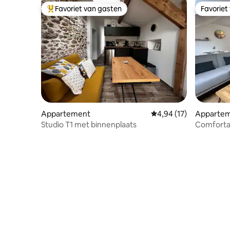
Favoriet van gasten
Favoriet
Topfavoriet van gasten
Favoriet
Appartement
Gemiddelde beoordelin
4,94 (17)
Apparte
Studio T1 met binnenplaats
Comforta
- Aircondi