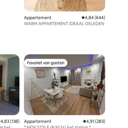
Appartement
Gemiddelde beoordeling
4,84 (644)
WARM APPARTEMENT IDEAAL GELEGEN
ecensies
Favoriet van gasten
Favoriet van gasten
ecensies
emiddelde beoordeling van 4,83 uit 5, 138 recensies
4,83 (138)
Appartement
Gemiddelde beoordeling
4,91 (283)
n het
* NEW STYLE dicht bij het station *