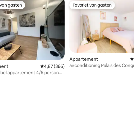
 van gasten
Favoriet van gasten
 van gasten
Favoriet van gasten
Appartement
G
airconditioning Palais des Cong
g van 4,94 uit 5, 17 recensies
ment
Gemiddelde beoordeling van 4,87 uit 5, 366 r
4,87 (366)
binnenplaats
bel appartement 4/6 personen
tioning