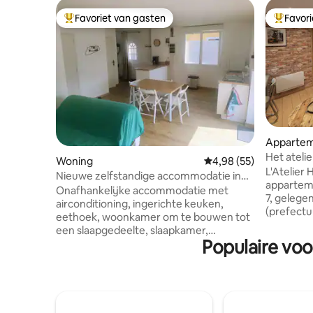
Favoriet van gasten
Favor
Topfavoriet van gasten
Topfavor
Apparte
Het ateli
Woning
Gemiddelde beoordeling
4,98 (55)
L'Atelier 
Nieuwe zelfstandige accommodatie in
apparteme
Sarthe.
Onafhankelijke accommodatie met
7, gelege
airconditioning, ingerichte keuken,
(prefectu
eethoek, woonkamer om te bouwen tot
gelegen 
een slaapgedeelte, slaapkamer,
binnenpl
Populaire voo
doucheruimte, toilet en tuinmeubilair,
industriël
PRIVÉPARKEREN onder videobewaking.
inrichtin
Land met gedeelde DigiCode-poort.
met een o
Handdoeken, lakens, dekbedden en
inductiek
kussens aanwezig Gelegen op 15
koffiezet
minuten van Le Mans en op 10 minuten