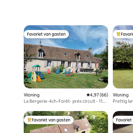
wifi
Mans
Favoriet van gasten
Favor
Favoriet van gasten
Topfavor
Woning
Gemiddelde beoordeling
4,97 (66)
Woning
La Bergerie-4ch-Forêt- prés circuit - 11
Prettig la
Personen
Favoriet van gasten
Favoriet
Topfavoriet van gasten
Favoriet