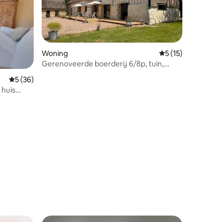
Woning
Gemiddelde beoorde
5 (15)
Gerenoveerde boerderij 6/8p, tuin,
terras, biljart
Gemiddelde beoordeling van 5 uit 5, 36 recensies
5 (36)
 huis
ecensies