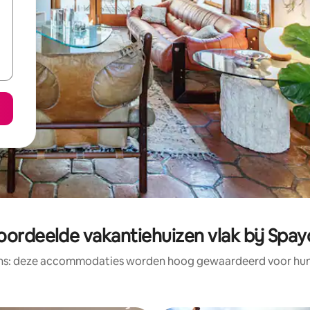
oordeelde vakantiehuizen vlak bij Spayc
ens: deze accommodaties worden hoog gewaardeerd voor hun l