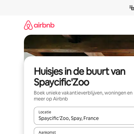
Ga
direct
naar
inhoud
Huisjes in de buurt van
Spaycific'Zoo
Boek unieke vakantieverblijven, woningen en
meer op Airbnb
Locatie
Wanneer er suggesties beschikbaar zijn, maak je 
Aankomst