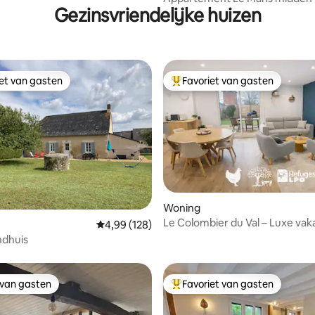
Gezinsvriendelijke huizen
centrum
iet van gasten
Favoriet van gasten
iet van gasten
Topfavoriet van gasten
Woning
Le Colombier du Val – Luxe vak
 van 4,97 uit 5, 66 recensies
Gemiddelde beoordeling van 4,99 uit 5, 128 r
4,99 (128)
4*/3 pers./tuin
ndhuis
 van gasten
Favoriet van gasten
 van gasten
Topfavoriet van gasten