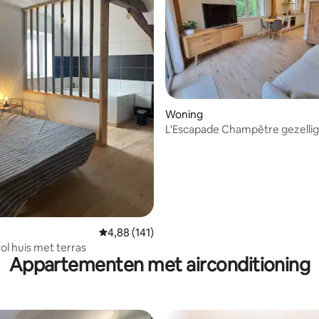
ling van 5 uit 5, 32 recensies
Woning
L'Escapade Champêtre gezellig
dicht bij Circuit24h
Gemiddelde beoordeling van 4,88 uit 5, 141 r
4,88 (141)
ol huis met terras
Appartementen met airconditioning