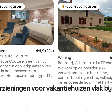
iet van gasten
Favoriet van gasten
iet van gasten
Topfavoriet van gasten
ment
Gemiddelde beoordeling van 4,9 uit 5, 224 r
4,9 (224)
er Haute Couture
 van 4,98 uit 5, 55 recensies
Woning
G
Haute Couture is een van vijf
Boerderij / dierentuin La Flèch
nten in de werkplaatsen van
Welkom op de boerderij! Wij
n in het stadscentrum
verwelkomen je in het ruime,
ur). Het appartement type T1 is
comfortabel ingerichte, volledi
op de begane grond van een
gerenoveerde huis in het hart 
aats. Gerenoveerd met een
rzieningen voor vakantiehuizen vlak bij
Loir-vallei, in een rustige omge
e uitstraling, verfijnde
vindt in de buurt veel activiteit
g, waaronder een kitchenette
ontspanning, natuur, wandelen,
ven, koelkast met vriesvak,
Zoo de la Flèche op 20 minuten
ookplaten, Tassimo-
25 minuten van het 24 Hours-cir
apparaat, broodrooster,
minuten van de golfbanen 24 H