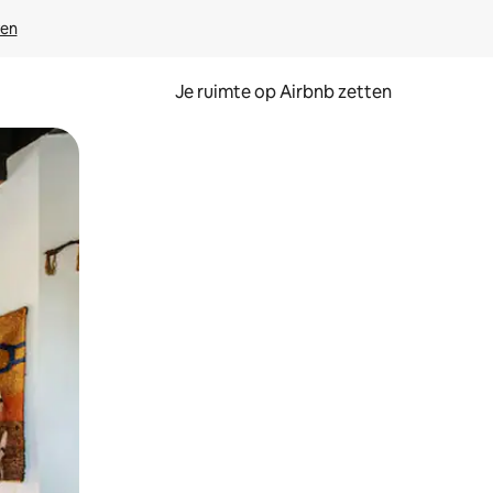
ven
Je ruimte op Airbnb zetten
ken of swipen.