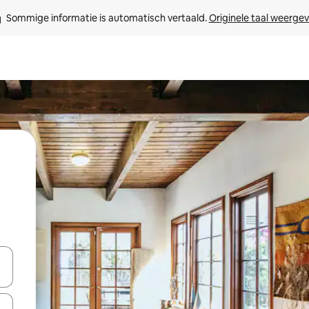
Sommige informatie is automatisch vertaald. 
Originele taal weerge
een keuze met je de pijltjestoetsen omhoog en omlaag, óf door te tik