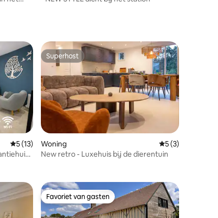
Superhost
Superhost
Gemiddelde beoordeling van 5 uit 5, 13 recensies
5 (13)
Woning
Gemiddelde beoord
5 (3)
antiehuis
New retro - Luxehuis bij de dierentuin
ecensies
Favoriet van gasten
Favoriet van gasten