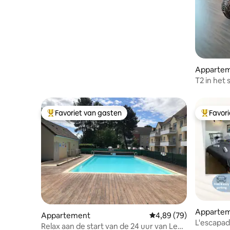
van de stad - 88 m2
Apparte
T2 in het
privépark
Favoriet van gasten
Favor
Topfavoriet van gasten
Topfavor
Apparte
Appartement
Gemiddelde beoordeling
4,89 (79)
L'escapad
Relax aan de start van de 24 uur van Le