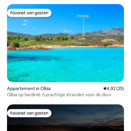
Favoriet van gasten
Favoriet van gasten
Appartement in Olbia
Gemiddelde be
4,92 (25)
Olbia op Sardinië: 5 prachtige stranden voor de deur
Favoriet van gasten
Favoriet van gasten