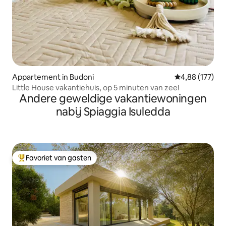
Appartement in Budoni
Gemiddelde beo
4,88 (177)
Little House vakantiehuis, op 5 minuten van zee!
Andere geweldige vakantiewoningen
nabij Spiaggia Isuledda
Favoriet van gasten
Topfavoriet van gasten