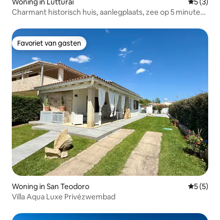
Woning in Lutturai
Gemiddeld
5 (3)
Charmant historisch huis, aanlegplaats, zee op 5 minuten
afstand!
Favoriet van gasten
Favoriet van gasten
Woning in San Teodoro
Gemiddeld
5 (5)
Villa Aqua Luxe Privézwembad