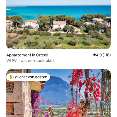
Appartement in Orosei
Gemiddelde be
4,9 (116)
WOW... wat een spektakel!
Favoriet van gasten
Topfavoriet van gasten