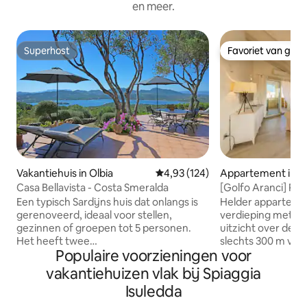
en meer.
Superhost
Favoriet van gas
Superhost
Favoriet van gas
Vakantiehuis in Olbia
Gemiddelde beoordeling van 4,93
4,93 (124)
Appartement in G
ci
Casa Bellavista - Costa Smeralda
[Golfo Aranci] Pe
met airco+terras
Een typisch Sardijns huis dat onlangs is
Helder apparteme
gerenoveerd, ideaal voor stellen,
verdieping met 
gezinnen of groepen tot 5 personen.
uitzicht over de G
Het heeft twee
slechts 300 m van
Populaire voorzieningen voor
tweepersoonsslaapkamers, een met
stranden. Het besc
airconditioning en een met directe
slaapkamers met 
vakantiehuizen vlak bij Spiaggia
toegang tot het terras en een ventilator,
moderne badkame
Isuledda
evenals een loft met 2
woonkamer met vo
eenpersoonsbedden. Het huis wordt
keuken en twee te