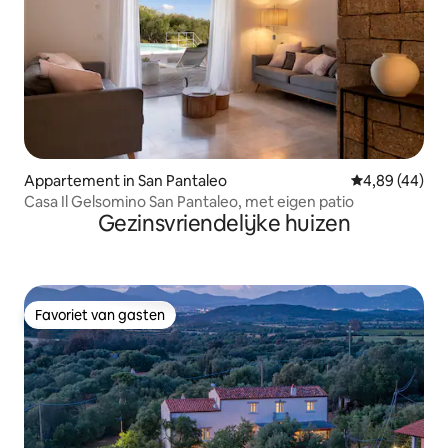
Appartement in San Pantaleo
Gemiddelde be
4,89 (44)
Casa Il Gelsomino San Pantaleo, met eigen patio
Gezinsvriendelijke huizen
Favoriet van gasten
Favoriet van gasten