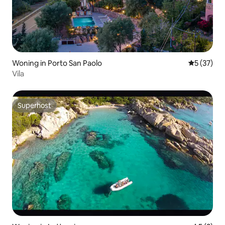
Woning in Porto San Paolo
Gemiddelde
5 (37)
Vila
Superhost
Superhost