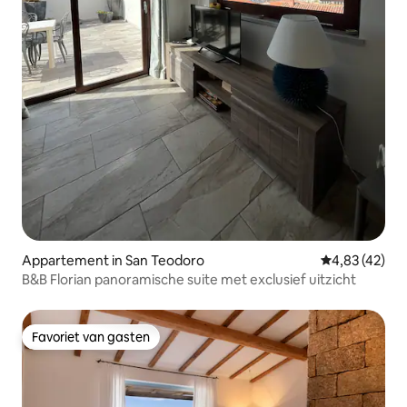
Appartement in San Teodoro
Gemiddelde be
4,83 (42)
B&B Florian panoramische suite met exclusief uitzicht
Favoriet van gasten
Favoriet van gasten