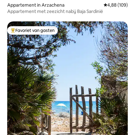
Appartement in Arzachena
Gemiddelde beo
4,88 (109)
Appartement met zeezicht nabij Baja Sardinië
Favoriet van gasten
Topfavoriet van gasten