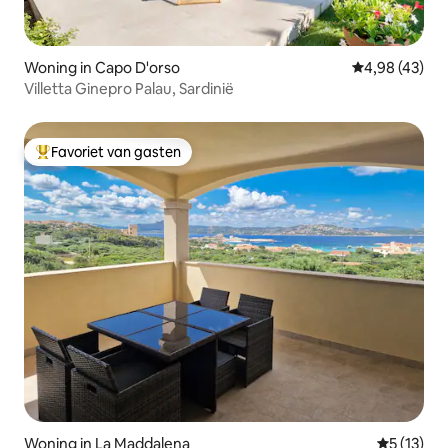
Woning in Capo D'orso
Gemiddelde be
4,98 (43)
Villetta Ginepro Palau, Sardinië
Favoriet van gasten
Topfavoriet van gasten
Woning in La Maddalena
Gemiddelde
5 (13)