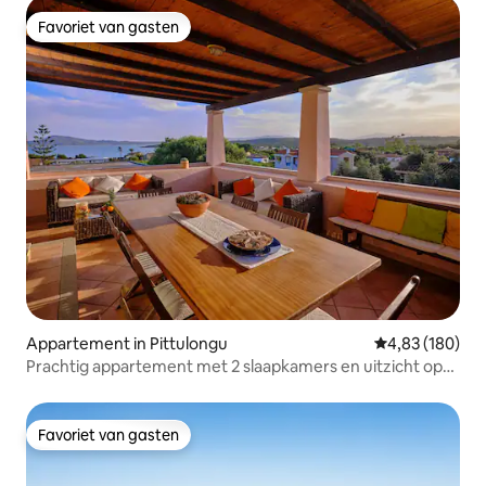
Favoriet van gasten
Favoriet van gasten
Appartement in Pittulongu
Gemiddelde beo
4,83 (180)
Prachtig appartement met 2 slaapkamers en uitzicht op
zee
Favoriet van gasten
Favoriet van gasten