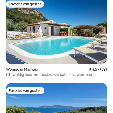
Favoriet van gasten
Favoriet van gasten
Woning in Mamusi
Gemiddelde be
4,97 (39)
[Geweldig huis met exclusieve patio en zwembad]
Favoriet van gasten
Favoriet van gasten