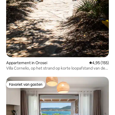
Appartement in Orosei
Gemiddelde beo
4,95 (155)
Villa Cornelio, op het strand op korte loopafstand van de
zee
Favoriet van gasten
Favoriet van gasten