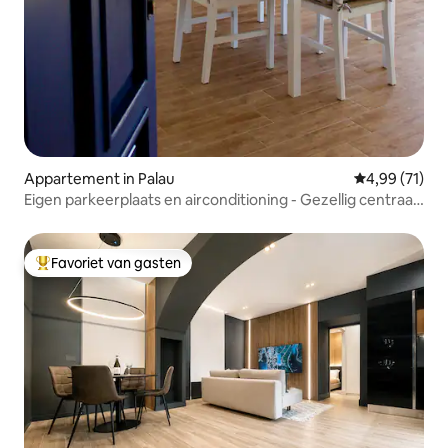
Appartement in Palau
Gemiddelde be
4,99 (71)
Eigen parkeerplaats en airconditioning - Gezellig centraal
gelegen 'Sea la Vie'
Favoriet van gasten
Topfavoriet van gasten