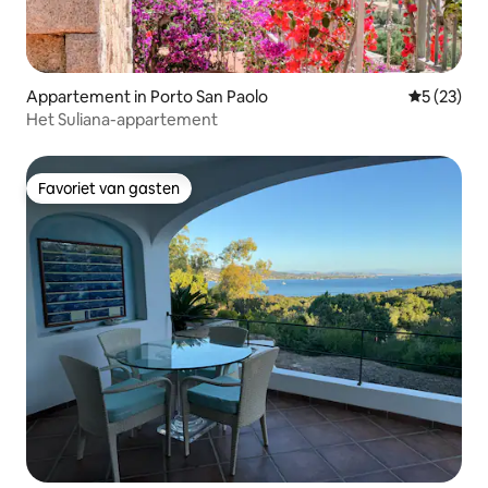
Appartement in Porto San Paolo
Gemiddelde
5 (23)
Het Suliana-appartement
Favoriet van gasten
Favoriet van gasten