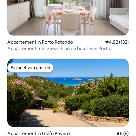
Appartement in Porto Rotondo
Gemiddelde beo
4,92 (132)
Appartement met zeezicht in de buurt van Porto
Rotondo met zwembad
Favoriet van gasten
Favoriet van gasten
Appartement in Golfo Pevero
Gemiddeld
5 (5)