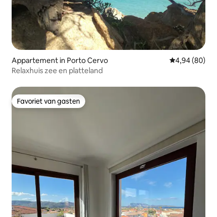
Appartement in Porto Cervo
Gemiddelde be
4,94 (80)
Relaxhuis zee en platteland
Favoriet van gasten
Favoriet van gasten