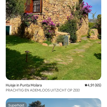
Huisje in Punta Molara
Gemiddelde be
4,91 (65)
PRACHTIG EN ADEMLOOS UITZICHT OP ZEE!
Superhost