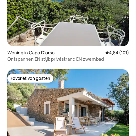
Woning in Capo D'orso
Gemiddelde beo
4,84 (101)
Ontspannen EN stijl: privéstrand EN zwembad
Favoriet van gasten
Favoriet van gasten