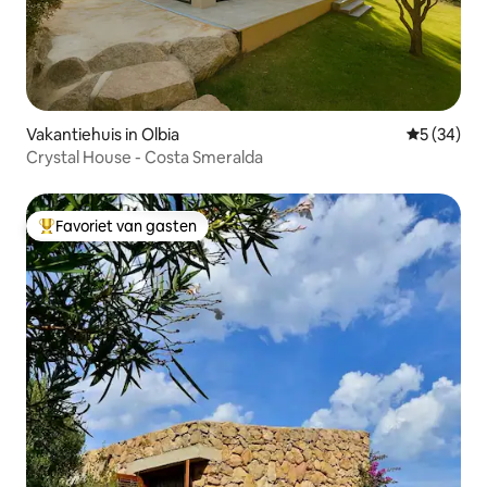
Vakantiehuis in Olbia
Gemiddelde
5 (34)
Crystal House - Costa Smeralda
Favoriet van gasten
Topfavoriet van gasten