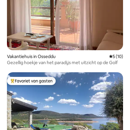
Vakantiehuis in Osseddu
Gemiddelde
5 (10)
Gezellig hoekje van het paradijs met uitzicht op de Golf
Favoriet van gasten
Topfavoriet van gasten