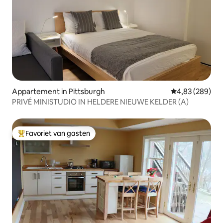
Appartement in Pittsburgh
Gemiddelde beo
4,83 (289)
PRIVÉ MINISTUDIO IN HELDERE NIEUWE KELDER (A)
Favoriet van gasten
Topfavoriet van gasten