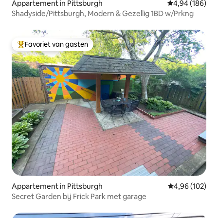
Appartement in Pittsburgh
Gemiddelde beo
4,94 (186)
Shadyside/Pittsburgh, Modern & Gezellig 1BD w/Prkng
Favoriet van gasten
Topfavoriet van gasten
Appartement in Pittsburgh
Gemiddelde beo
4,96 (102)
Secret Garden bij Frick Park met garage