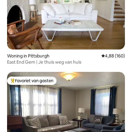
Woning in Pittsburgh
Gemiddelde beo
4,88 (160)
East End Gem | Je thuis weg van huis
Favoriet van gasten
Topfavoriet van gasten