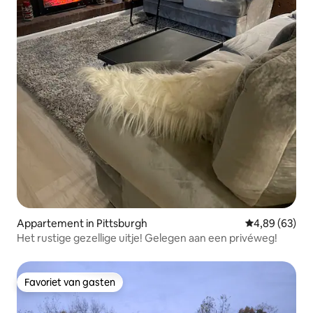
Appartement in Pittsburgh
Gemiddelde be
4,89 (63)
Het rustige gezellige uitje! Gelegen aan een privéweg!
Favoriet van gasten
Favoriet van gasten