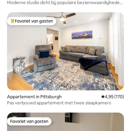
Moderne studio dicht bij populaire bezienswaardigheden
in Pittsburgh
Favoriet van gasten
Topfavoriet van gasten
Appartement in Pittsburgh
Gemiddelde beo
4,95 (170)
Pas verbouwd appartement met twee slaapkamers
Favoriet van gasten
Favoriet van gasten