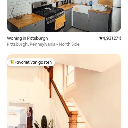
Woning in Pittsburgh
Gemiddelde beo
4,93 (271)
Pittsburgh, Pennsylvania - North Side
Favoriet van gasten
Topfavoriet van gasten