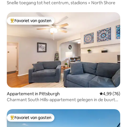
Snelle toegang tot het centrum, stadions + North Shore
Favoriet van gasten
Topfavoriet van gasten
Appartement in Pittsburgh
Gemiddelde be
4,99 (76)
Charmant South Hills-appartement gelegen in de buurt
van parken
Favoriet van gasten
Topfavoriet van gasten