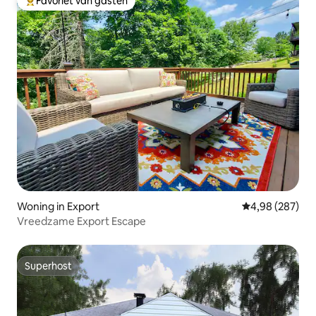
Favoriet van gasten
Topfavoriet van gasten
Woning in Export
Gemiddelde beo
4,98 (287)
Vreedzame Export Escape
Superhost
Superhost