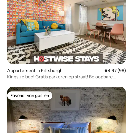
Appartement in Pittsburgh
Gemiddelde be
4,97 (98)
Kingsize bed! Gratis parkeren op straat! Beloopbare
locatie
Favoriet van gasten
Favoriet van gasten