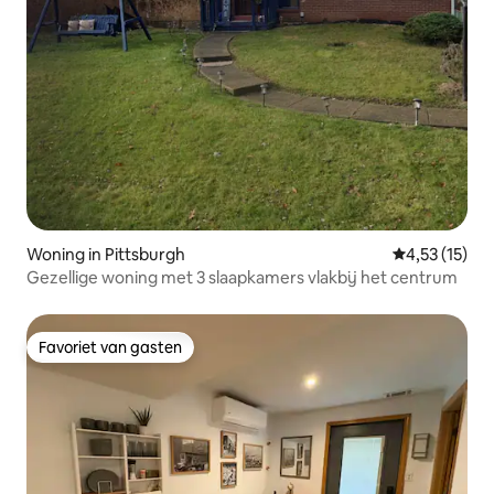
Woning in Pittsburgh
Gemiddelde be
4,53 (15)
Gezellige woning met 3 slaapkamers vlakbij het centrum
Favoriet van gasten
Favoriet van gasten