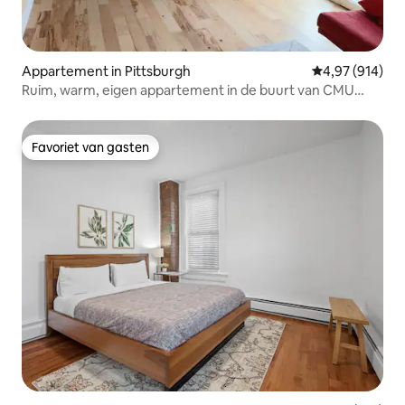
Appartement in Pittsburgh
Gemiddelde beo
4,97 (914)
Ruim, warm, eigen appartement in de buurt van CMU
/Pitt
Favoriet van gasten
Favoriet van gasten