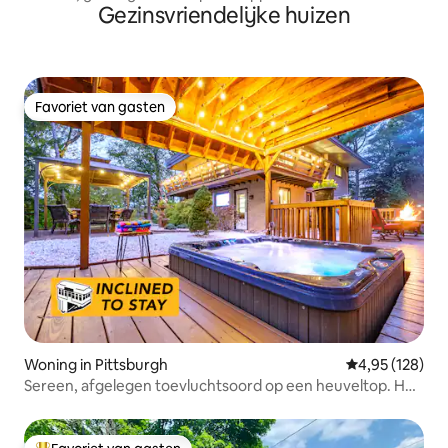
Gezinsvriendelijke huizen
upgrades
Favoriet van gasten
Favoriet van gasten
Woning in Pittsburgh
Gemiddelde beo
4,95 (128)
Sereen, afgelegen toevluchtsoord op een heuveltop. Hot
tub, vuurplaats