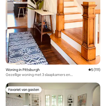
Woning in Pittsburgh
Gemiddelde
5 (111)
Gezellige woning met 3 slaapkamers en
parkeergelegenheid op straat
Favoriet van gasten
Favoriet van gasten