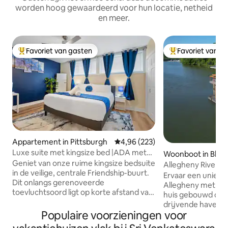
worden hoog gewaardeerd voor hun locatie, netheid
en meer.
Favoriet van gasten
Favoriet van g
Topfavoriet van gasten
Topfavoriet van 
Appartement in Pittsburgh
Gemiddelde beoordeling van 4,96
4,96 (223)
Luxe suite met kingsize bed |ADA met
Woonboot in Blaw
gratis parkeren!
Geniet van onze ruime kingsize bedsuite
Allegheny River Aq
in de veilige, centrale Friendship-buurt.
Ervaar een uniek ui
Dit onlangs gerenoveerde
Allegheny met ons 
toevluchtsoord ligt op korte afstand van
huis gebouwd op 
alles wat Pittsburgh te bieden heeft! Op
drijvende haven b
een steenworp afstand van Whole
Populaire voorzieningen voor
omgekeerde platt
Foods en op korte loopafstand van Yinz
een adembenemend