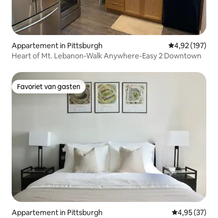
Appartement in Pittsburgh
Gemiddelde beo
4,92 (197)
Heart of Mt. Lebanon-Walk Anywhere-Easy 2 Downtown
Favoriet van gasten
Favoriet van gasten
Appartement in Pittsburgh
Gemiddelde be
4,95 (37)