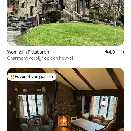
Woning in Pittsburgh
Gemiddelde b
4,91 (11)
Charmant verblijf op een heuvel
Favoriet van gasten
Topfavoriet van gasten