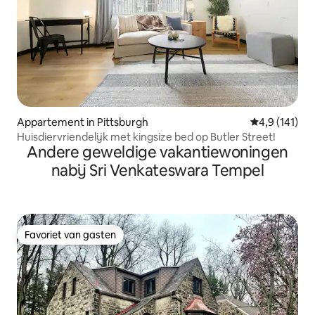
Appartement in Pittsburgh
Gemiddelde be
4,9 (141)
Huisdiervriendelijk met kingsize bed op Butler Street!
Andere geweldige vakantiewoningen
nabij Sri Venkateswara Tempel
Favoriet van gasten
Favoriet van gasten