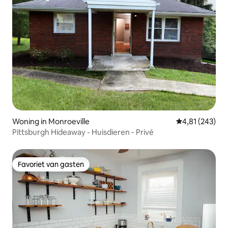
Woning in Monroeville
Gemiddelde beo
4,81 (243)
Pittsburgh Hideaway - Huisdieren - Privé
Favoriet van gasten
Favoriet van gasten