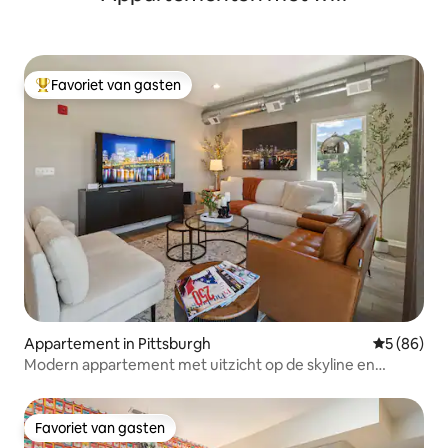
Favoriet van gasten
Topfavoriet van gasten
Appartement in Pittsburgh
Gemiddelde
5 (86)
Modern appartement met uitzicht op de skyline en
parkeergelegenheid
Favoriet van gasten
Favoriet van gasten