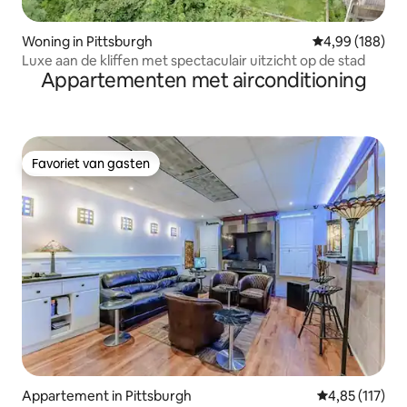
Woning in Pittsburgh
Gemiddelde beo
4,99 (188)
Luxe aan de kliffen met spectaculair uitzicht op de stad
Appartementen met airconditioning
Favoriet van gasten
Favoriet van gasten
Appartement in Pittsburgh
Gemiddelde beo
4,85 (117)