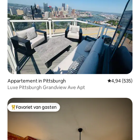
Appartement in Pittsburgh
Gemiddelde beo
4,94 (535)
Luxe Pittsburgh Grandview Ave Apt
Favoriet van gasten
Topfavoriet van gasten