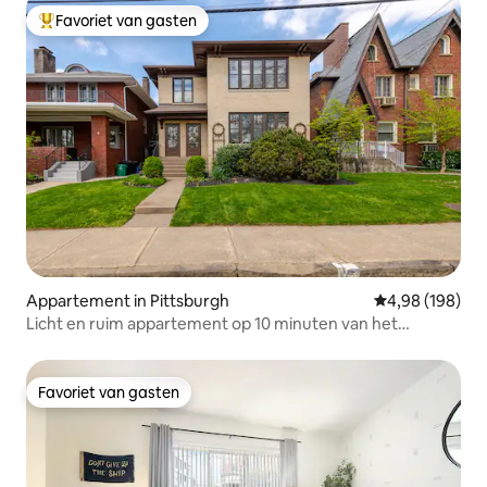
Favoriet van gasten
Topfavoriet van gasten
Appartement in Pittsburgh
Gemiddelde beo
4,98 (198)
Licht en ruim appartement op 10 minuten van het
centrum
Favoriet van gasten
Favoriet van gasten