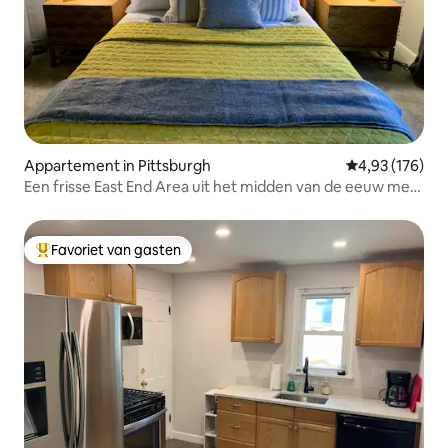
Appartement in Pittsburgh
Gemiddelde beo
4,93 (176)
Een frisse East End Area uit het midden van de eeuw met
twee slaapkamers
Favoriet van gasten
Topfavoriet van gasten